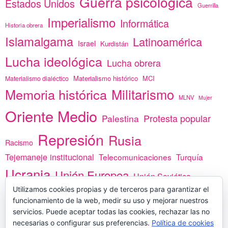
Guerra psicológica
Estados Unidos
Guerrilla
Imperialismo
Informática
Historia obrera
Islamalgama
Latinoamérica
Israel
Kurdistán
Lucha ideológica
Lucha obrera
Materialismo histórico
MCI
Materialismo dialéctico
Memoria histórica
Militarismo
MLNV
Mujer
Oriente Medio
Protesta popular
Palestina
Represión
Rusia
Racismo
Tejemaneje institucional
Telecomunicaciones
Turquía
Ucrania
Unión Europea
Unión Soviética
Utilizamos cookies propias y de terceros para garantizar el
África
vacunas
Yemen
funcionamiento de la web, medir su uso y mejorar nuestros
servicios. Puede aceptar todas las cookies, rechazar las no
necesarias o configurar sus preferencias.
Política de cookies
PREGÚNTANOS