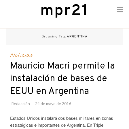
mpr21
Skip
to
Browsing Tag:
ARGENTINA
content
Noticias
Mauricio Macri permite la
instalación de bases de
EEUU en Argentina
Redacción
24 de mayo de 2016
Estados Unidos instalará dos bases militares en zonas
estratégicas e importantes de Argentina. En Triple