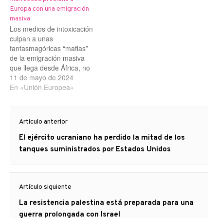
Europa con una emigración
masiva
Los medios de intoxicación
culpan a unas
fantasmagóricas “mafias”
de la emigración masiva
que llega desde África, no
al expolio, el
11 de mayo de 2024
neocolonialismo y la
En «Unión Europea»
guerras que Europa ha
llevado al Continente
Navegación
Negro. Es otra de sus
Artículo anterior
de
típicas maniobras de
distracción que, entre otras
Artículo
El ejército ucraniano ha perdido la mitad de los
entradas
cosas, oculta que en el
anterior
tanques suministrados por Estados Unidos
norte de…
Artículo siguiente
Artículo
La resistencia palestina está preparada para una
siguiente:
guerra prolongada con Israel