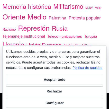
Memoria histórica
Militarismo
MLNV
Mujer
Oriente Medio
Protesta popular
Palestina
Represión
Rusia
Racismo
Tejemaneje institucional
Telecomunicaciones
Turquía
Ucrania
Unión Europea
Unión Soviética
África
Utilizamos cookies propias y de terceros para garantizar el
vacunas
Yemen
funcionamiento de la web, medir su uso y mejorar nuestros
servicios. Puede aceptar todas las cookies, rechazar las no
necesarias o configurar sus preferencias.
Política de cookies
PREGÚNTANOS
Aceptar todo
Rechazar
COPYLEFT - CÍTANOS SI USAS CONTENIDOS DE ESTA WEB
POLÍTICA DE
Configurar
COOKIES
MADE WITH
POR
WPLOOK THEMES