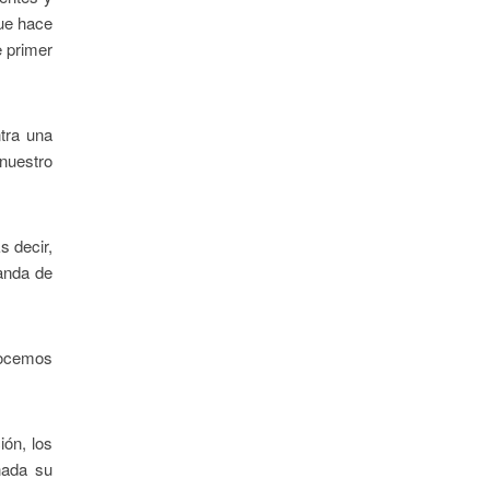
que hace
e primer
tra una
nuestro
s decir,
manda de
onocemos
ión, los
nada su