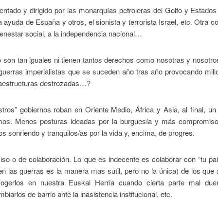
entado y dirigido por las monarquías petroleras del Golfo y Estado
 ayuda de España y otros, el sionista y terrorista Israel, etc. Otra c
 bienestar social, a la independencia nacional…
 son tan iguales ni tienen tantos derechos como nosotras y nosotr
uerras imperialistas que se suceden año tras año provocando mill
raestructuras destrozadas…?
ros” gobiernos roban en Oriente Medio, África y Asia, al final, un
emos. Menos posturas ideadas por la burguesía y más compromiso
sonriendo y tranquilos/as por la vida y, encima, de progres.
so o de colaboración. Lo que es indecente es colaborar con “tu pa
n las guerras es la manera mas sutil, pero no la única) de los que
cogerlos en nuestra Euskal Herria cuando cierta parte mal du
iarlos de barrio ante la inasistencia institucional, etc.