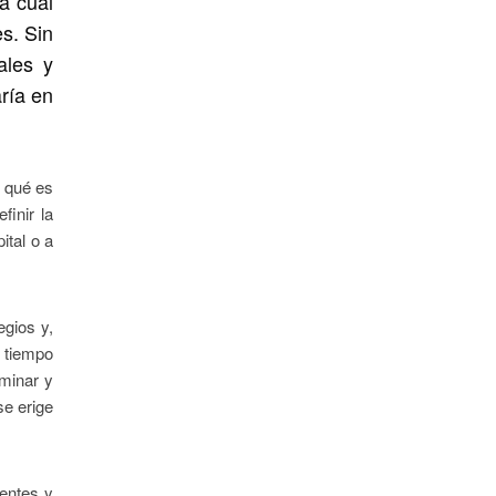
la cual
es. Sin
ales y
ría en
r qué es
inir la
ital o a
egios y,
a tiempo
ominar y
se erige
ientes y