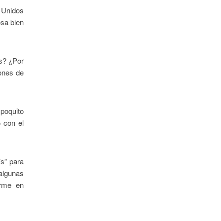
s Unidos
osa bien
os? ¿Por
ones de
 poquito
 con el
ís” para
 algunas
erme en