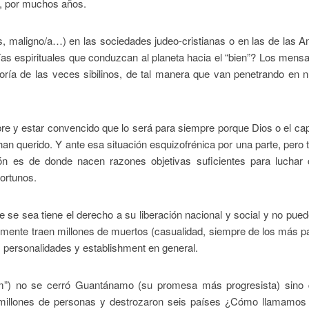
s, por muchos años.
stas, maligno/a…) en las sociedades judeo-cristianas o en las de las 
ías espirituales que conduzcan al planeta hacia el “bien”? Los mens
ía de las veces sibilinos, de tal manera que van penetrando en n
obre y estar convencido que lo será para siempre porque Dios o el capi
an querido. Y ante esa situación esquizofrénica por una parte, pero
ón es de donde nacen razones objetivas suficientes para luchar 
ortunos.
 se sea tiene el derecho a su liberación nacional y social y no pue
mente traen millones de muertos (casualidad, siempre de los más p
s, personalidades y establishment en general.
”) no se cerró Guantánamo (su promesa más progresista) sino 
a millones de personas y destrozaron seis países ¿Cómo llamamos