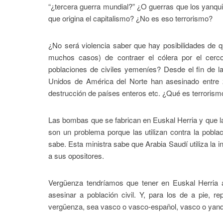
“¿tercera guerra mundial?” ¿O guerras que los yanqu
que origina el capitalismo? ¿No es eso terrorismo?
¿No será violencia saber que hay posibilidades de 
muchos casos) de contraer el cólera por el cerc
poblaciones de civiles yemeníes? Desde el fin de 
Unidos de América del Norte han asesinado entre 2
destrucción de países enteros etc. ¿Qué es terroris
Las bombas que se fabrican en Euskal Herria y que la
son un problema porque las utilizan contra la pobla
sabe. Esta ministra sabe que Arabia Saudí utiliza la 
a sus opositores.
Vergüenza tendríamos que tener en Euskal Herria 
asesinar a población civil. Y, para los de a pie, re
vergüenza, sea vasco o vasco-español, vasco o yan