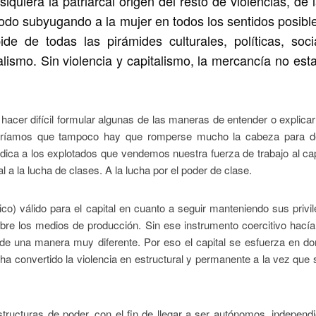
iquiera la patriarcal origen del resto de violencias, de 
 todo subyugando a la mujer en todos los sentidos posibl
ide de todas las pirámides culturales, políticas, soci
lismo. Sin violencia y capitalismo, la mercancía no esta
acer difícil formular algunas de las maneras de entender o explica
 diríamos que tampoco hay que romperse mucho la cabeza para def
dica a los explotados que vendemos nuestra fuerza de trabajo al cap
al a la lucha de clases. A la lucha por el poder de clase.
nico) válido para el capital en cuanto a seguir manteniendo sus privil
bre los medios de producción. Sin ese instrumento coercitivo hací
n de una manera muy diferente. Por eso el capital se esfuerza en d
ha convertido la violencia en estructural y permanente a la vez que 
structuras de poder, con el fin de llegar a ser autónomos, independ