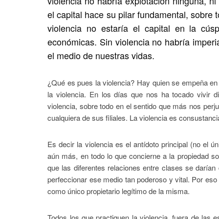
violencia no habría explotación ninguna, ni s
el capital hace su pilar fundamental, sobre
violencia no estaría el capital en la cúsp
económicas. Sin violencia no habría imperia
el medio de nuestras vidas.
¿Qué es pues la violencia? Hay quien se empeña en h
la violencia. En los días que nos ha tocado vivir
violencia, sobre todo en el sentido que más nos perju
cualquiera de sus filiales. La violencia es consustanci
Es decir la violencia es el antídoto principal (no el ú
aún más, en todo lo que concierne a la propiedad so
que las diferentes relaciones entre clases se daría
perfeccionar ese medio tan poderoso y vital. Por eso 
como único propietario legítimo de la misma.
Todos los que practiquen la violencia, fuera de las e