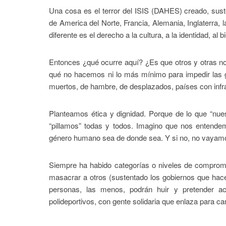
Una cosa es el terror del ISIS (DAHES) creado, sust
de America del Norte, Francia, Alemania, Inglaterra, la
diferente es el derecho a la cultura, a la identidad, al
Entonces ¿qué ocurre aquí? ¿Es que otros y otras no
qué no hacemos ni lo más mínimo para impedir las g
muertos, de hambre, de desplazados, países con inf
Planteamos ética y dignidad. Porque de lo que “nuest
“pillamos” todas y todos. Imagino que nos entend
género humano sea de donde sea. Y si no, no vayamos 
Siempre ha habido categorías o niveles de compromi
masacrar a otros (sustentado los gobiernos que hace
personas, las menos, podrán huir y pretender a
polideportivos, con gente solidaria que enlaza para camb