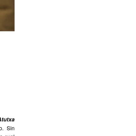
Atutxa
o. Sin