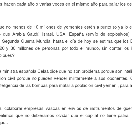
is hacen cada año o varias veces en el mismo año para paliar los d
que no menos de 10 millones de yemeníes estén a punto (o ya lo e
o que Arabia Saudí, Israel, USA, España (envío de explosivos)
la Segunda Guerra Mundial hasta el día de hoy se estima que los 
0 y 30 millones de personas por todo el mundo, sin contar los h
mo pues?
 ministra española Celaá dice que no son problema porque son intel
ción civil porque no pueden vencer militarmente a sus oponentes. 
inteligencia de las bombas para matar a población civil yemení, para 
al colaborar empresas vascas en envíos de instrumentos de guer
petimos que no debiéramos olvidar que el capital no tiene patria, 
qui…