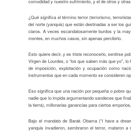
comodidad y nuestro sufrimiento, y el de otros y otra
¿Qué significa el término terror (terrorismo, terrori
del norte (yanquis) que están destinadas a ser los gu
claros. A veces escandalosamente burdos y la mayor
mentes, en muchos casos, sin apenas percibirlo.
Esto quiere decir, y es triste reconocerlo, sentirse p
Virgen de Lourdes, o “los que saben más que yo”, lo h
de imposición, explotación y ocupación como naci
instrumentos que en cada momento se consideren op
Eso significa que una nación por pequeña o pobre que
nadie que lo impida argumentando sandeces que final
la tierra), millonarias ganancias para ciertos emporio
Bajo el mandato de Barak Obama (“I have a dream
yanquis invadieron, sembraron el terror, mataron 