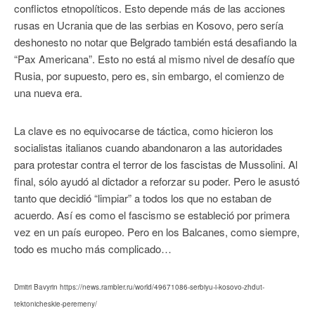
conflictos etnopolíticos. Esto depende más de las acciones
rusas en Ucrania que de las serbias en Kosovo, pero sería
deshonesto no notar que Belgrado también está desafiando la
“Pax Americana”. Esto no está al mismo nivel de desafío que
Rusia, por supuesto, pero es, sin embargo, el comienzo de
una nueva era.
La clave es no equivocarse de táctica, como hicieron los
socialistas italianos cuando abandonaron a las autoridades
para protestar contra el terror de los fascistas de Mussolini. Al
final, sólo ayudó al dictador a reforzar su poder. Pero le asustó
tanto que decidió “limpiar” a todos los que no estaban de
acuerdo. Así es como el fascismo se estableció por primera
vez en un país europeo. Pero en los Balcanes, como siempre,
todo es mucho más complicado…
Dmitri Bavyrin https://news.rambler.ru/world/49671086-serbiyu-i-kosovo-zhdut-
tektonicheskie-peremeny/