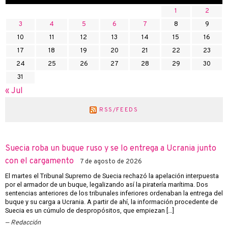
1
2
3
4
5
6
7
8
9
10
11
12
13
14
15
16
17
18
19
20
21
22
23
24
25
26
27
28
29
30
31
« Jul
RSS/FEEDS
Suecia roba un buque ruso y se lo entrega a Ucrania junto
con el cargamento
7 de agosto de 2026
El martes el Tribunal Supremo de Suecia rechazó la apelación interpuesta
por el armador de un buque, legalizando así la piratería marítima. Dos
sentencias anteriores de los tribunales inferiores ordenaban la entrega del
buque y su carga a Ucrania. A partir de ahí, la información procedente de
Suecia es un cúmulo de despropósitos, que empiezan […]
Redacción