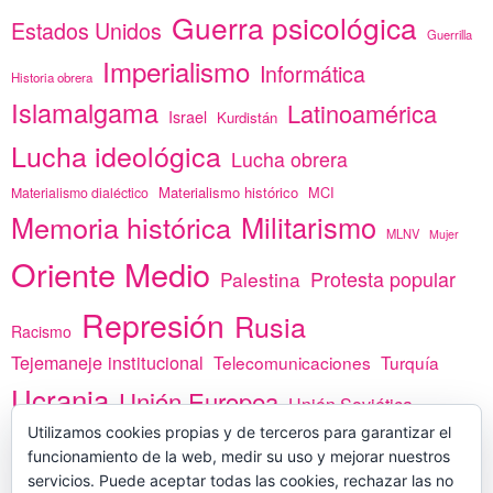
Guerra psicológica
Estados Unidos
Guerrilla
Imperialismo
Informática
Historia obrera
Islamalgama
Latinoamérica
Israel
Kurdistán
Lucha ideológica
Lucha obrera
Materialismo histórico
MCI
Materialismo dialéctico
Memoria histórica
Militarismo
MLNV
Mujer
Oriente Medio
Protesta popular
Palestina
Represión
Rusia
Racismo
Tejemaneje institucional
Telecomunicaciones
Turquía
Ucrania
Unión Europea
Unión Soviética
África
Utilizamos cookies propias y de terceros para garantizar el
vacunas
Yemen
funcionamiento de la web, medir su uso y mejorar nuestros
servicios. Puede aceptar todas las cookies, rechazar las no