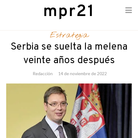
mpr21
Skip
to
Estrategia
content
Serbia se suelta la melena
veinte años después
Redacción
14 de noviembre de 2022