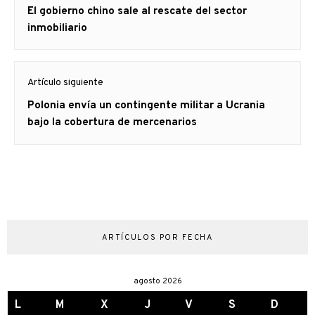
Artículo
El gobierno chino sale al rescate del sector
entradas
anterior
inmobiliario
Artículo siguiente
Artículo
Polonia envía un contingente militar a Ucrania
siguiente:
bajo la cobertura de mercenarios
ARTÍCULOS POR FECHA
agosto 2026
L
M
X
J
V
S
D