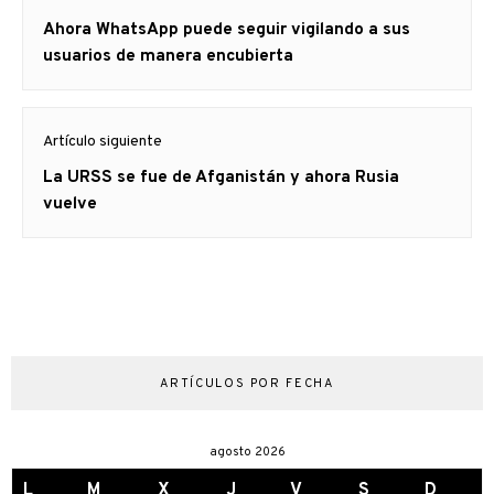
de
Artículo
Ahora WhatsApp puede seguir vigilando a sus
entradas
anterior
usuarios de manera encubierta
Artículo siguiente
Artículo
La URSS se fue de Afganistán y ahora Rusia
siguiente:
vuelve
ARTÍCULOS POR FECHA
agosto 2026
L
M
X
J
V
S
D