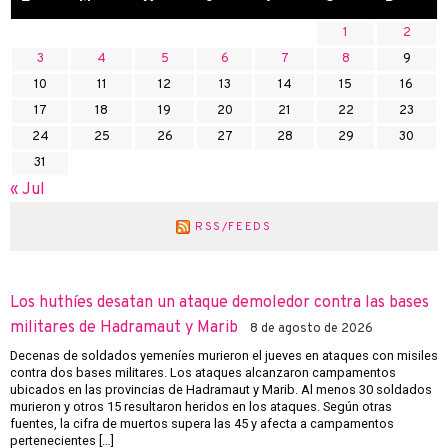
1
2
3
4
5
6
7
8
9
10
11
12
13
14
15
16
17
18
19
20
21
22
23
24
25
26
27
28
29
30
31
« Jul
RSS/FEEDS
Los huthíes desatan un ataque demoledor contra las bases
militares de Hadramaut y Marib
8 de agosto de 2026
Decenas de soldados yemeníes murieron el jueves en ataques con misiles
contra dos bases militares. Los ataques alcanzaron campamentos
ubicados en las provincias de Hadramaut y Marib. Al menos 30 soldados
murieron y otros 15 resultaron heridos en los ataques. Según otras
fuentes, la cifra de muertos supera las 45 y afecta a campamentos
pertenecientes […]