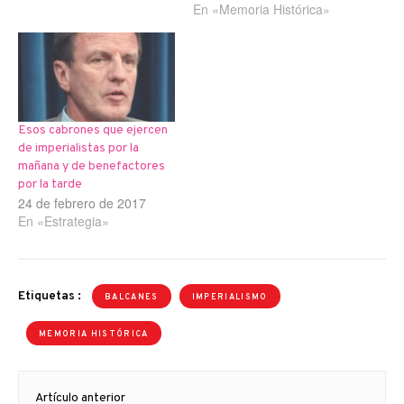
En «Memoria Histórica»
OTAN en 1999 durante la
Guerra de los Balcanes.
Hacía tiempo que tras
dejar su cargo de lacayo
de la OTAN en Pristina,
la…
Esos cabrones que ejercen
de imperialistas por la
mañana y de benefactores
por la tarde
24 de febrero de 2017
En «Estrategia»
Etiquetas :
BALCANES
IMPERIALISMO
MEMORIA HISTÓRICA
Navegación
Artículo anterior