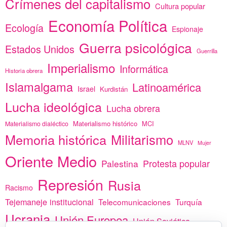
Crímenes del capitalismo
Cultura popular
Economía Política
Ecología
Espionaje
Guerra psicológica
Estados Unidos
Guerrilla
Imperialismo
Informática
Historia obrera
Islamalgama
Latinoamérica
Israel
Kurdistán
Lucha ideológica
Lucha obrera
Materialismo histórico
MCI
Materialismo dialéctico
Memoria histórica
Militarismo
MLNV
Mujer
Oriente Medio
Protesta popular
Palestina
Represión
Rusia
Racismo
Tejemaneje institucional
Telecomunicaciones
Turquía
Ucrania
Unión Europea
Unión Soviética