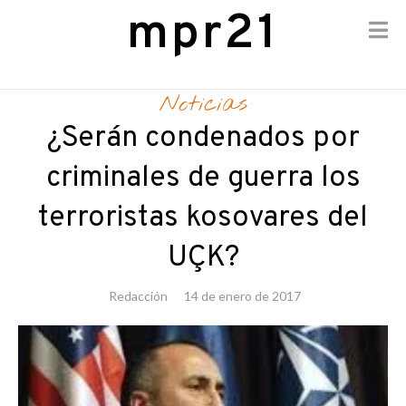
mpr21
Skip
to
Noticias
content
¿Serán condenados por
criminales de guerra los
terroristas kosovares del
UÇK?
Redacción
14 de enero de 2017