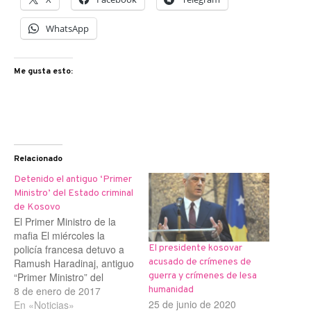
WhatsApp
Me gusta esto:
Relacionado
Detenido el antiguo ‘Primer
Ministro’ del Estado criminal
de Kosovo
El Primer Ministro de la
mafia El miércoles la
policía francesa detuvo a
El presidente kosovar
Ramush Haradinaj, antiguo
acusado de crímenes de
“Primer Ministro” del
guerra y crímenes de lesa
fantasmagórico Estado de
8 de enero de 2017
humanidad
25 de junio de 2020
Kosovo creado por la
En «Noticias»