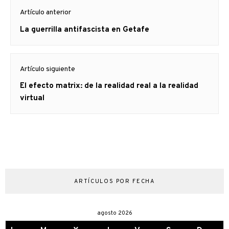
Navegación
Artículo anterior
de
Artículo
La guerrilla antifascista en Getafe
entradas
anterior
Artículo siguiente
Artículo
El efecto matrix: de la realidad real a la realidad
siguiente:
virtual
ARTÍCULOS POR FECHA
agosto 2026