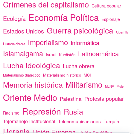
Crímenes del capitalismo
Cultura popular
Economía Política
Ecología
Espionaje
Guerra psicológica
Estados Unidos
Guerrilla
Imperialismo
Informática
Historia obrera
Islamalgama
Latinoamérica
Israel
Kurdistán
Lucha ideológica
Lucha obrera
Materialismo histórico
MCI
Materialismo dialéctico
Memoria histórica
Militarismo
MLNV
Mujer
Oriente Medio
Protesta popular
Palestina
Represión
Rusia
Racismo
Tejemaneje institucional
Telecomunicaciones
Turquía
Ucrania
Unión Europea
Unión Soviética