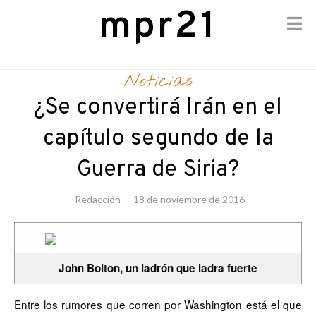
mpr21
Skip
to
Noticias
content
¿Se convertirá Irán en el
capítulo segundo de la
Guerra de Siria?
Redacción
18 de noviembre de 2016
John Bolton, un ladrón que ladra fuerte
Entre los rumores que corren por Washington está el que