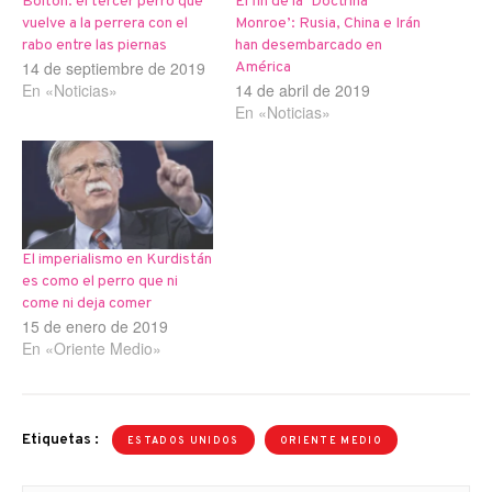
Bolton: el tercer perro que
El fin de la ‘Doctrina
vuelve a la perrera con el
Monroe’: Rusia, China e Irán
rabo entre las piernas
han desembarcado en
14 de septiembre de 2019
América
En «Noticias»
14 de abril de 2019
En «Noticias»
El imperialismo en Kurdistán
es como el perro que ni
come ni deja comer
15 de enero de 2019
En «Oriente Medio»
Etiquetas :
ESTADOS UNIDOS
ORIENTE MEDIO