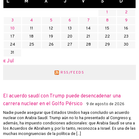
L
M
X
J
V
S
D
1
2
3
4
5
6
7
8
9
10
11
12
13
14
15
16
17
18
19
20
21
22
23
24
25
26
27
28
29
30
31
« Jul
RSS/FEEDS
El acuerdo saudí con Trump puede desencadenar una
carrera nuclear en el Golfo Pérsico
9 de agosto de 2026
Nadie puede asegurar que Estados Unidos haya concluido un acuerdo
nuclear con Arabia Saudí. Trump aún no lo ha presentado al Congreso y,
además, ha impuesto condiciones adicionales: que Arabia Saudí se una a
los Acuerdos de Abraham y, por lo tanto, reconozca a Israel. Es una de las
muchas incongruencias de la política de […]