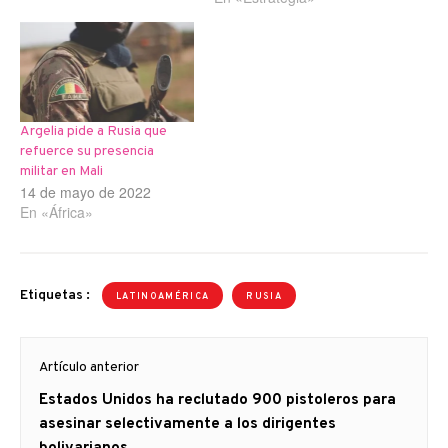
Argelia pide a Rusia que
refuerce su presencia
militar en Mali
14 de mayo de 2022
En «África»
Etiquetas :
LATINOAMÉRICA
RUSIA
Navegación
Artículo anterior
de
Artículo
Estados Unidos ha reclutado 900 pistoleros para
entradas
anterior
asesinar selectivamente a los dirigentes