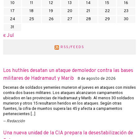
10
11
12
13
14
15
16
17
18
19
20
21
22
23
24
25
26
27
28
29
30
31
« Jul
RSS/FEEDS
Los huthíes desatan un ataque demoledor contra las bases
militares de Hadramaut y Marib
8 de agosto de 2026
Decenas de soldados yemeníes murieron el jueves en ataques con misiles
contra dos bases militares. Los ataques alcanzaron campamentos
ubicados en las provincias de Hadramaut y Marib. Al menos 30 soldados
murieron y otros 15 resultaron heridos en los ataques. Según otras
fuentes, la cifra de muertos supera las 45 y afecta a campamentos
pertenecientes […]
Redacción
Una nueva unidad de la CIA prepara la desestabilización de