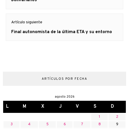
bolivarianos
Artículo siguiente
Artículo
Final autonomista de la última ETA y su entorno
siguiente:
ARTÍCULOS POR FECHA
agosto 2026
L
M
X
J
V
S
D
1
2
3
4
5
6
7
8
9