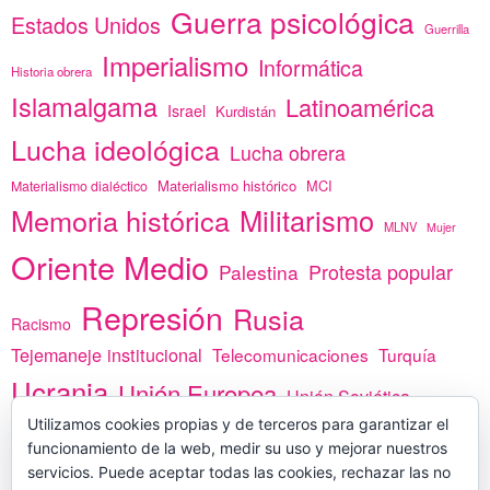
Guerra psicológica
Estados Unidos
Guerrilla
Imperialismo
Informática
Historia obrera
Islamalgama
Latinoamérica
Israel
Kurdistán
Lucha ideológica
Lucha obrera
Materialismo histórico
MCI
Materialismo dialéctico
Memoria histórica
Militarismo
MLNV
Mujer
Oriente Medio
Protesta popular
Palestina
Represión
Rusia
Racismo
Tejemaneje institucional
Telecomunicaciones
Turquía
Ucrania
Unión Europea
Unión Soviética
África
Utilizamos cookies propias y de terceros para garantizar el
vacunas
Yemen
funcionamiento de la web, medir su uso y mejorar nuestros
servicios. Puede aceptar todas las cookies, rechazar las no