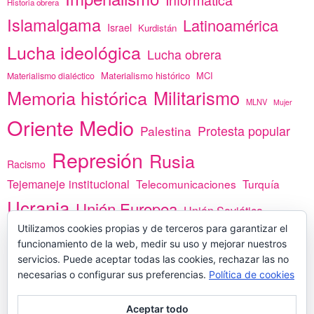
Historia obrera
Islamalgama
Latinoamérica
Israel
Kurdistán
Lucha ideológica
Lucha obrera
Materialismo histórico
MCI
Materialismo dialéctico
Memoria histórica
Militarismo
MLNV
Mujer
Oriente Medio
Protesta popular
Palestina
Represión
Rusia
Racismo
Tejemaneje institucional
Telecomunicaciones
Turquía
Ucrania
Unión Europea
Unión Soviética
Utilizamos cookies propias y de terceros para garantizar el
África
vacunas
Yemen
funcionamiento de la web, medir su uso y mejorar nuestros
servicios. Puede aceptar todas las cookies, rechazar las no
necesarias o configurar sus preferencias.
Política de cookies
PREGÚNTANOS
Aceptar todo