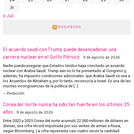
24
25
26
27
28
29
30
31
« Jul
RSS/FEEDS
El acuerdo saudí con Trump puede desencadenar una
carrera nuclear en el Golfo Pérsico
9 de agosto de 2026
Nadie puede asegurar que Estados Unidos haya concluido un acuerdo
nuclear con Arabia Saudí. Trump aún no lo ha presentado al Congreso y,
además, ha impuesto condiciones adicionales: que Arabia Saudí se una a
los Acuerdos de Abraham y, por lo tanto, reconozca a Israel. Es una de las
muchas incongruencias de la política de […]
Redacción
Corea del norte nunca ha sido tan fuerte en los últimos 35
años
9 de agosto de 2026
Entre 2022 y 2025 Corea del norte acumuló 22.000 millones de dólares en
divisas, una cifra récord impulsada por sus ventas de armas a Rusia,
según Bloomberg. La cifra representa casi cuatro veces la cantidad