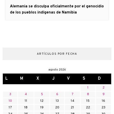
Artículo
Alemania se disculpa oficialmente por el genocidio
siguiente:
de los pueblos indígenas de Namibia
ARTÍCULOS POR FECHA
agosto 2026
L
M
X
J
V
S
D
1
2
3
4
5
6
7
8
9
10
11
12
13
14
15
16
17
18
19
20
21
22
23