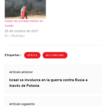
Golpe de Estado militar en
Sudán
26 de octubre de 2021
En «Noticias»
Etiquetas :
ÁFRICA
MILITARISMO
Navegación
Artículo anterior
de
Artículo
Israel se involucra en la guerra contra Rusia a
entradas
anterior
través de Polonia
Artículo siguiente