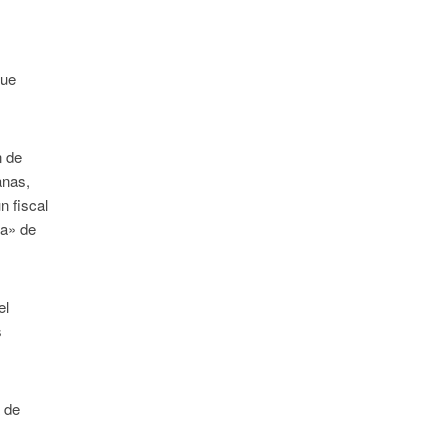
que
n de
anas,
n fiscal
ia» de
.
el
s
a de