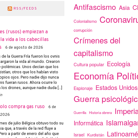
Antifascismo
C
Asia
RSS/FEEDS
Coronavir
Colonialismo
corrupción
es (rusos) empiezan a
Crímenes del
a vida a los cabecillas
s
6 de agosto de 2026
capitalismo
de la Guerra Fría fueron los ovnis
argaron la vida al mundo. Crearon
Ecología
Cultura popular
e polémicas. Unos decían que los
Economía Políti
istían; otros que los habían visto
opios ojos. Pero nadie dijo nunca
nis fueran rusos. Ahora ocurre lo
Estados Unidos
Espionaje
los drones, aunque nadie duda […]
ón
Guerra psicológi
solo compra gas ruso
6 de
Imperi
Guerrilla
Historia obrera
 2026
Islamalg
Informática
mes de julio Bélgica obtuvo todo su
a que, a través de la red fluye a
Latinoamé
Pero a partir de enero del año que
Israel
Kurdistán