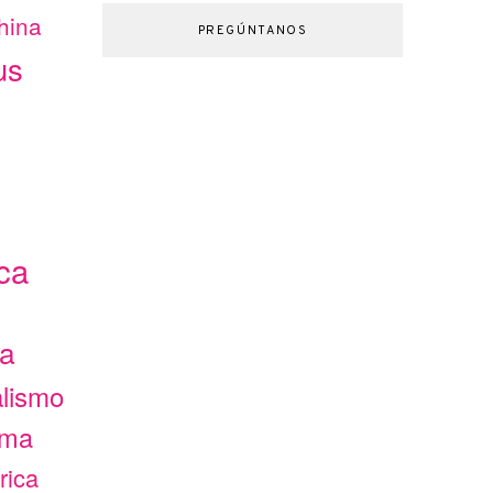
hina
PREGÚNTANOS
us
ca
ca
alismo
ama
rica