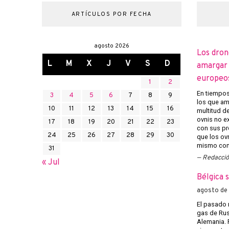
ARTÍCULOS POR FECHA
agosto 2026
Los dron
L
M
X
J
V
S
D
amargar l
europeo
1
2
En tiempos 
3
4
5
6
7
8
9
los que am
10
11
12
13
14
15
16
multitud d
ovnis no ex
17
18
19
20
21
22
23
con sus pr
24
25
26
27
28
29
30
que los ov
mismo con 
31
Redacci
« Jul
Bélgica 
agosto de
El pasado 
gas de Rusi
Alemania. 