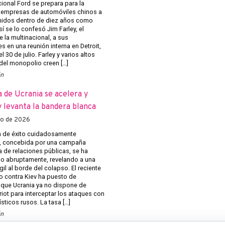
cional Ford se prepara para la
 empresas de automóviles chinos a
nidos dentro de diez años como
 se lo confesó Jim Farley, el
e la multinacional, a sus
s en una reunión interna en Detroit,
l 30 de julio. Farley y varios altos
 del monopolio creen […]
ón
a de Ucrania se acelera y
 levanta la bandera blanca
to de 2026
 de éxito cuidadosamente
, concebida por una campaña
 de relaciones públicas, se ha
 abruptamente, revelando a una
gil al borde del colapso. El reciente
o contra Kiev ha puesto de
 que Ucrania ya no dispone de
riot para interceptar los ataques con
ísticos rusos. La tasa […]
ón