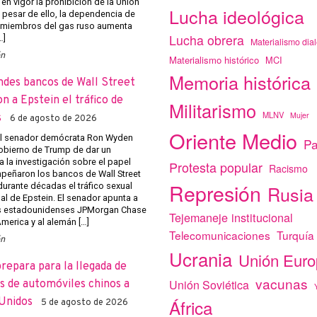
 en vigor la prohibición de la Unión
Lucha ideológica
 pesar de ello, la dependencia de
 miembros del gas ruso aumenta
Lucha obrera
…]
Materialismo dial
ón
Materialismo histórico
MCI
Memoria histórica
ndes bancos de Wall Street
on a Epstein el tráfico de
Militarismo
MLNV
Mujer
s
6 de agosto de 2026
Oriente Medio
el senador demócrata Ron Wyden
Pa
obierno de Trump de dar un
a la investigación sobre el papel
Protesta popular
Racismo
eñaron los bancos de Wall Street
Represión
r durante décadas el tráfico sexual
Rusia
al de Epstein. El senador apunta a
s estadounidenses JPMorgan Chase
Tejemaneje institucional
merica y al alemán […]
Telecomunicaciones
Turquía
ón
Ucrania
Unión Eur
prepara para la llegada de
vacunas
Unión Soviética
 de automóviles chinos a
Unidos
África
5 de agosto de 2026