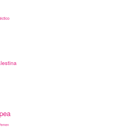
éctico
lestina
opea
Yemen