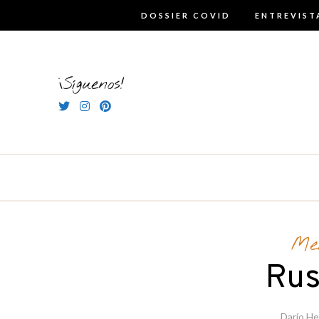
Skip
DOSSIER COVID
ENTREVIST
to
content
¡Síguenos!
Me
Rus
Darío H