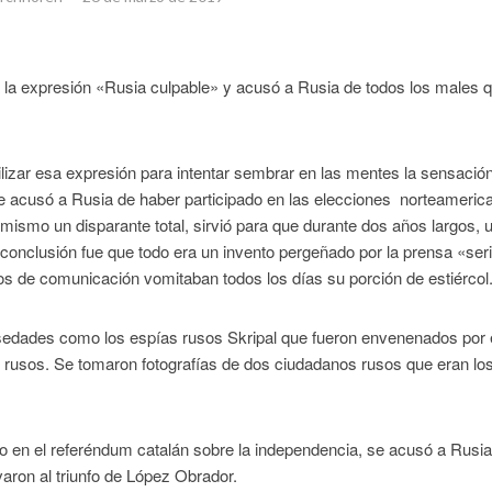
ó la expresión «Rusia culpable» y acusó a Rusia de todos los males 
izar esa expresión para intentar sembrar en las mentes la sensació
se acusó a Rusia de haber participado en las elecciones norteameric
smo un disparante total, sirvió para que durante dos años largos, u
a conclusión fue que todo era un invento pergeñado por la prensa «ser
os de comunicación vomitaban todos los días su porción de estiércol
alsedades como los espías rusos Skripal que fueron envenenados por 
 rusos. Se tomaron fotografías de dos ciudadanos rusos que eran lo
ido en el referéndum catalán sobre la independencia, se acusó a Rusi
varon al triunfo de López Obrador.