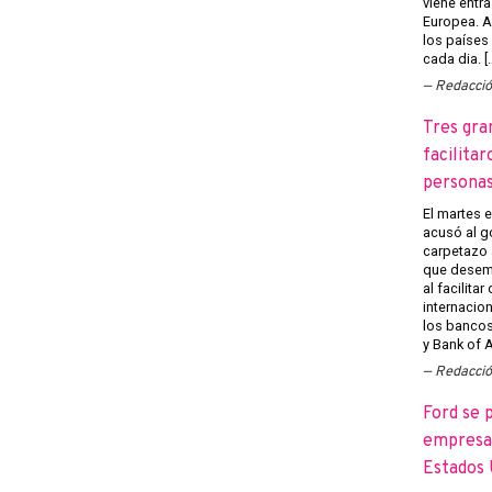
viene entra
Europea. A
los países
cada dia. [
Redacci
Tres gra
facilitar
persona
El martes 
acusó al g
carpetazo 
que desemp
al facilita
internacion
los banco
y Bank of A
Redacci
Ford se 
empresas
Estados 