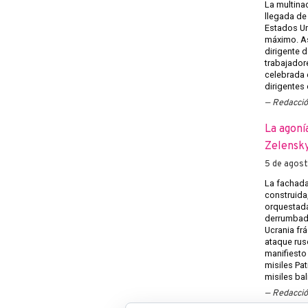
La multina
llegada de
Estados U
máximo. Así
dirigente d
trabajadore
celebrada e
dirigentes
Redacci
La agoní
Zelensky
5 de agos
La fachada
construida
orquestada
derrumbado
Ucrania frá
ataque rus
manifiesto
misiles Pat
misiles bal
Redacci