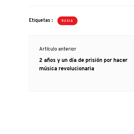
Etiquetas :
RUSIA
Navegación
Artículo anterior
de
Artículo
2 años y un día de prisión por hacer
anterior
música revolucionaria
entradas