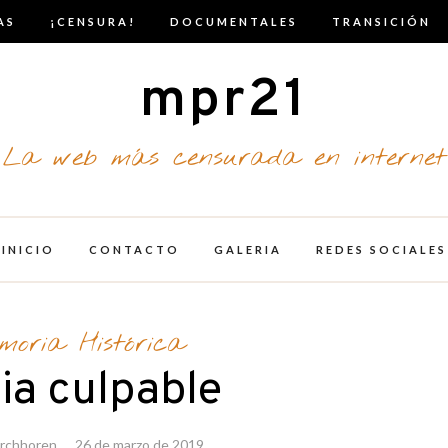
AS
¡CENSURA!
DOCUMENTALES
TRANSICIÓN
mpr21
La web más censurada en internet
INICIO
CONTACTO
GALERIA
REDES SOCIALES
moria Histórica
ia culpable
erchhoren
26 de marzo de 2019