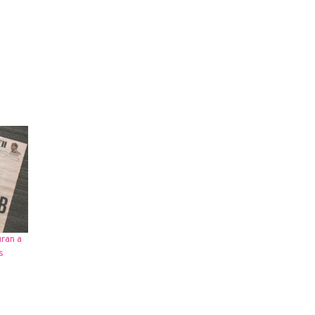
ran a
s