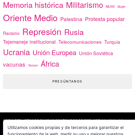
Memoria histórica
Militarismo
MLNV
Mujer
Oriente Medio
Protesta popular
Palestina
Represión
Rusia
Racismo
Tejemaneje institucional
Telecomunicaciones
Turquía
Ucrania
Unión Europea
Unión Soviética
África
vacunas
Yemen
PREGÚNTANOS
COPYLEFT - CÍTANOS SI USAS CONTENIDOS DE ESTA WEB
POLÍTICA DE
COOKIES
Utilizamos cookies propias y de terceros para garantizar el
MADE WITH
POR
WPLOOK THEMES
funcionamiento de la web, medir su uso y mejorar nuestros