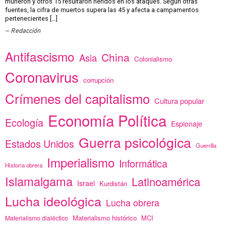
murieron y otros 15 resultaron heridos en los ataques. Según otras
fuentes, la cifra de muertos supera las 45 y afecta a campamentos
pertenecientes […]
Redacción
Antifascismo
China
Asia
Colonialismo
Coronavirus
corrupción
Crímenes del capitalismo
Cultura popular
Economía Política
Ecología
Espionaje
Guerra psicológica
Estados Unidos
Guerrilla
Imperialismo
Informática
Historia obrera
Islamalgama
Latinoamérica
Israel
Kurdistán
Lucha ideológica
Lucha obrera
Materialismo histórico
MCI
Materialismo dialéctico