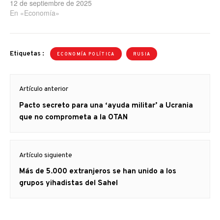
12 de septiembre de 2025
En «Economía»
Etiquetas :
ECONOMÍA POLÍTICA
RUSIA
Navegación
Artículo anterior
de
Artículo
Pacto secreto para una ‘ayuda militar’ a Ucrania
entradas
anterior
que no comprometa a la OTAN
Artículo siguiente
Artículo
Más de 5.000 extranjeros se han unido a los
siguiente:
grupos yihadistas del Sahel