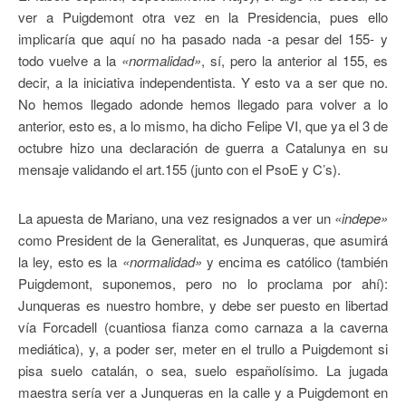
ver a Puigdemont otra vez en la Presidencia, pues ello
implicaría que aquí no ha pasado nada -a pesar del 155- y
todo vuelve a la
«normalidad»
, sí, pero la anterior al 155, es
decir, a la iniciativa independentista. Y esto va a ser que no.
No hemos llegado adonde hemos llegado para volver a lo
anterior, esto es, a lo mismo, ha dicho Felipe VI, que ya el 3 de
octubre hizo una declaración de guerra a Catalunya en su
mensaje validando el art.155 (junto con el PsoE y C’s).
La apuesta de Mariano, una vez resignados a ver un
«indepe»
como President de la Generalitat, es Junqueras, que asumirá
la ley, esto es la
«normalidad»
y encima es católico (también
Puigdemont, suponemos, pero no lo proclama por ahí):
Junqueras es nuestro hombre, y debe ser puesto en libertad
vía Forcadell (cuantiosa fianza como carnaza a la caverna
mediática), y, a poder ser, meter en el trullo a Puigdemont si
pisa suelo catalán, o sea, suelo españolísimo. La jugada
maestra sería ver a Junqueras en la calle y a Puigdemont en