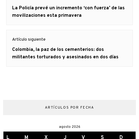
de
Artículo
La Policía prevé un incremento ‘con fuerza’ de las
entradas
anterior
movilizaciones esta primavera
Artículo siguiente
Artículo
Colombia, la paz de los cementerios: dos
siguiente:
militantes torturados y asesinados en dos días
ARTÍCULOS POR FECHA
agosto 2026
L
M
X
J
V
S
D