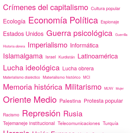
Crímenes del capitalismo
Cultura popular
Economía Política
Ecología
Espionaje
Guerra psicológica
Estados Unidos
Guerrilla
Imperialismo
Informática
Historia obrera
Islamalgama
Latinoamérica
Israel
Kurdistán
Lucha ideológica
Lucha obrera
Materialismo histórico
MCI
Materialismo dialéctico
Memoria histórica
Militarismo
MLNV
Mujer
Oriente Medio
Protesta popular
Palestina
Represión
Rusia
Racismo
Tejemaneje institucional
Telecomunicaciones
Turquía
Ucrania