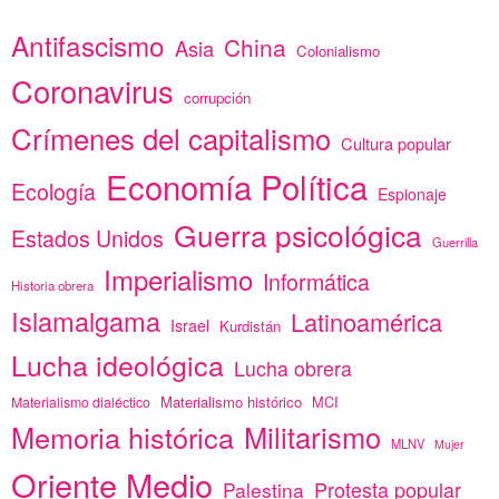
Antifascismo
China
Asia
Colonialismo
Coronavirus
corrupción
Crímenes del capitalismo
Cultura popular
Economía Política
Ecología
Espionaje
Guerra psicológica
Estados Unidos
Guerrilla
Imperialismo
Informática
Historia obrera
Islamalgama
Latinoamérica
Israel
Kurdistán
Lucha ideológica
Lucha obrera
Materialismo histórico
MCI
Materialismo dialéctico
Memoria histórica
Militarismo
MLNV
Mujer
Oriente Medio
Protesta popular
Palestina