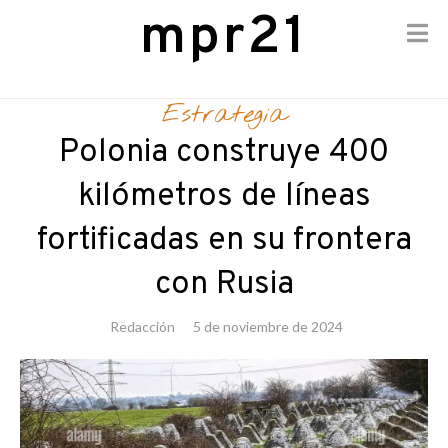
mpr21
Skip
to
Estrategia
content
Polonia construye 400
kilómetros de líneas
fortificadas en su frontera
con Rusia
Redacción
5 de noviembre de 2024