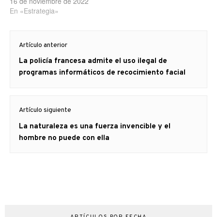
16 de noviembre de 2022
En «Estrategia»
Navegación
Artículo anterior
de
Artículo
La policía francesa admite el uso ilegal de
entradas
anterior
programas informáticos de recocimiento facial
Artículo siguiente
Artículo
La naturaleza es una fuerza invencible y el
siguiente:
hombre no puede con ella
ARTÍCULOS POR FECHA