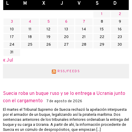
L
M
X
J
V
S
D
1
2
3
4
5
6
7
8
9
10
11
12
13
14
15
16
17
18
19
20
21
22
23
24
25
26
27
28
29
30
31
« Jul
RSS/FEEDS
Suecia roba un buque ruso y se lo entrega a Ucrania junto
con el cargamento
7 de agosto de 2026
El martes el Tribunal Supremo de Suecia rechazó la apelación interpuesta
por el armador de un buque, legalizando así la piratería marítima. Dos
sentencias anteriores de los tribunales inferiores ordenaban la entrega del
buque y su carga a Ucrania. A partir de ahí, la información procedente de
Suecia es un cúmulo de despropósitos, que empiezan […]