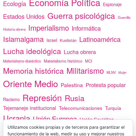
Economía Política
Ecología
Espionaje
Guerra psicológica
Estados Unidos
Guerrilla
Imperialismo
Informática
Historia obrera
Islamalgama
Latinoamérica
Israel
Kurdistán
Lucha ideológica
Lucha obrera
Materialismo histórico
MCI
Materialismo dialéctico
Memoria histórica
Militarismo
MLNV
Mujer
Oriente Medio
Protesta popular
Palestina
Represión
Rusia
Racismo
Tejemaneje institucional
Telecomunicaciones
Turquía
Ucrania
Unión Europea
Unión Soviética
África
Utilizamos cookies propias y de terceros para garantizar el
vacunas
Yemen
funcionamiento de la web, medir su uso y mejorar nuestros