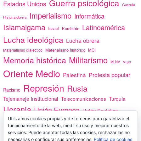
Guerra psicológica
Estados Unidos
Guerrilla
Imperialismo
Informática
Historia obrera
Islamalgama
Latinoamérica
Israel
Kurdistán
Lucha ideológica
Lucha obrera
Materialismo histórico
MCI
Materialismo dialéctico
Memoria histórica
Militarismo
MLNV
Mujer
Oriente Medio
Protesta popular
Palestina
Represión
Rusia
Racismo
Tejemaneje institucional
Telecomunicaciones
Turquía
Ucrania
Unión Europea
Unión Soviética
África
Utilizamos cookies propias y de terceros para garantizar el
vacunas
Yemen
funcionamiento de la web, medir su uso y mejorar nuestros
servicios. Puede aceptar todas las cookies, rechazar las no
necesarias o configurar sus preferencias.
Política de cookies
PREGÚNTANOS