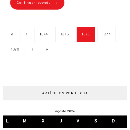
→
Continuar leyendo
«
‹
1374
1375
1376
1377
1378
›
»
ARTÍCULOS POR FECHA
agosto 2026
L
M
X
J
V
S
D