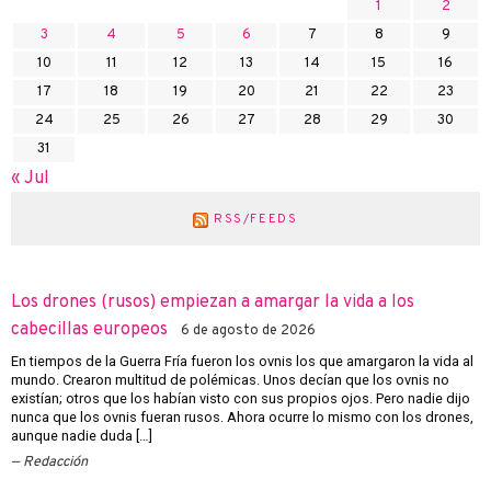
1
2
3
4
5
6
7
8
9
10
11
12
13
14
15
16
17
18
19
20
21
22
23
24
25
26
27
28
29
30
31
« Jul
RSS/FEEDS
Los drones (rusos) empiezan a amargar la vida a los
cabecillas europeos
6 de agosto de 2026
En tiempos de la Guerra Fría fueron los ovnis los que amargaron la vida al
mundo. Crearon multitud de polémicas. Unos decían que los ovnis no
existían; otros que los habían visto con sus propios ojos. Pero nadie dijo
nunca que los ovnis fueran rusos. Ahora ocurre lo mismo con los drones,
aunque nadie duda […]
Redacción