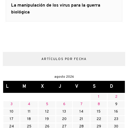
Artículo
La manipulación de los virus para la guerra
siguiente:
biológica
ARTÍCULOS POR FECHA
agosto 2026
L
M
X
J
V
S
D
1
2
3
4
5
6
7
8
9
10
11
12
13
14
15
16
17
18
19
20
21
22
23
24
25
26
27
28
29
30