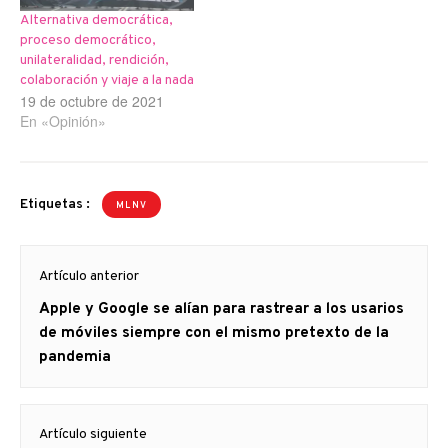
Alternativa democrática,
proceso democrático,
unilateralidad, rendición,
colaboración y viaje a la nada
19 de octubre de 2021
En «Opinión»
Etiquetas :
MLNV
Navegación
Artículo anterior
de
Artículo
Apple y Google se alían para rastrear a los usarios
entradas
anterior
de móviles siempre con el mismo pretexto de la
pandemia
Artículo siguiente