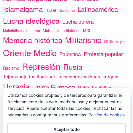
Islamalgama
Latinoamérica
Israel
Kurdistán
Lucha ideológica
Lucha obrera
Materialismo histórico
MCI
Materialismo dialéctico
Memoria histórica
Militarismo
MLNV
Mujer
Oriente Medio
Protesta popular
Palestina
Represión
Rusia
Racismo
Tejemaneje institucional
Telecomunicaciones
Turquía
Ucrania
Unión Europea
Unión Soviética
África
Utilizamos cookies propias y de terceros para garantizar el
vacunas
Yemen
funcionamiento de la web, medir su uso y mejorar nuestros
servicios. Puede aceptar todas las cookies, rechazar las no
necesarias o configurar sus preferencias.
Política de cookies
PREGÚNTANOS
Aceptar todo