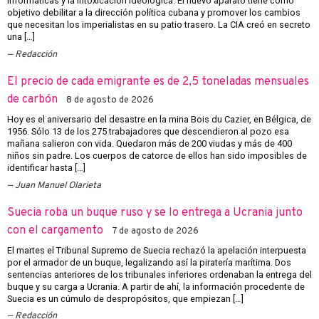
informáticas y la intoxicación ideológica. El nuevo aparato tiene como
objetivo debilitar a la dirección política cubana y promover los cambios
que necesitan los imperialistas en su patio trasero. La CIA creó en secreto
una […]
Redacción
El precio de cada emigrante es de 2,5 toneladas mensuales
de carbón
8 de agosto de 2026
Hoy es el aniversario del desastre en la mina Bois du Cazier, en Bélgica, de
1956. Sólo 13 de los 275 trabajadores que descendieron al pozo esa
mañana salieron con vida. Quedaron más de 200 viudas y más de 400
niños sin padre. Los cuerpos de catorce de ellos han sido imposibles de
identificar hasta […]
Juan Manuel Olarieta
Suecia roba un buque ruso y se lo entrega a Ucrania junto
con el cargamento
7 de agosto de 2026
El martes el Tribunal Supremo de Suecia rechazó la apelación interpuesta
por el armador de un buque, legalizando así la piratería marítima. Dos
sentencias anteriores de los tribunales inferiores ordenaban la entrega del
buque y su carga a Ucrania. A partir de ahí, la información procedente de
Suecia es un cúmulo de despropósitos, que empiezan […]
Redacción