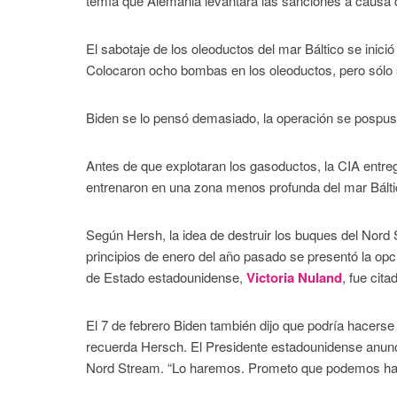
temía que Alemania levantara las sanciones a causa del
El sabotaje de los oleoductos del mar Báltico se inici
Colocaron ocho bombas en los oleoductos, pero sólo s
Biden se lo pensó demasiado, la operación se pospus
Antes de que explotaran los gasoductos, la CIA entr
entrenaron en una zona menos profunda del mar Bálti
Según Hersh, la idea de destruir los buques del Nor
principios de enero del año pasado se presentó la op
de Estado estadounidense,
Victoria Nuland
, fue cit
El 7 de febrero Biden también dijo que podría hacerse
recuerda Hersch. El Presidente estadounidense anunc
Nord Stream. “Lo haremos. Prometo que podemos hace