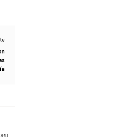
nte
an
as
ía
NORD