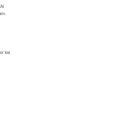
AN
eam.
or los