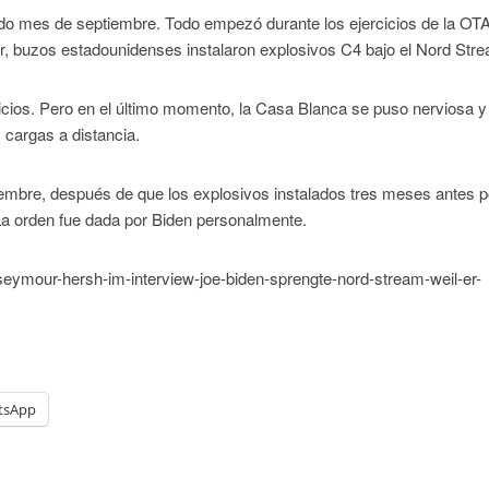
do mes de septiembre. Todo empezó durante los ejercicios de la OT
r, buzos estadounidenses instalaron explosivos C4 bajo el Nord Str
rcicios. Pero en el último momento, la Casa Blanca se puso nerviosa y
 cargas a distancia.
iembre, después de que los explosivos instalados tres meses antes p
La orden fue dada por Biden personalmente.
ft/seymour-hersh-im-interview-joe-biden-sprengte-nord-stream-weil-er-
tsApp