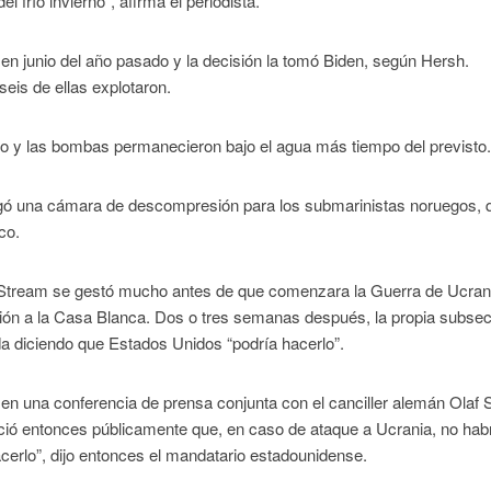
 frío invierno”, afirma el periodista.
ó en junio del año pasado y la decisión la tomó Biden, según Hersh.
eis de ellas explotaron.
o y las bombas permanecieron bajo el agua más tiempo del previsto
egó una cámara de descompresión para los submarinistas noruegos, 
co.
d Stream se gestó mucho antes de que comenzara la Guerra de Ucran
ción a la Casa Blanca. Dos o tres semanas después, la propia subsec
ada diciendo que Estados Unidos “podría hacerlo”.
 en una conferencia de prensa conjunta con el canciller alemán Olaf 
ió entonces públicamente que, en caso de ataque a Ucrania, no hab
rlo”, dijo entonces el mandatario estadounidense.