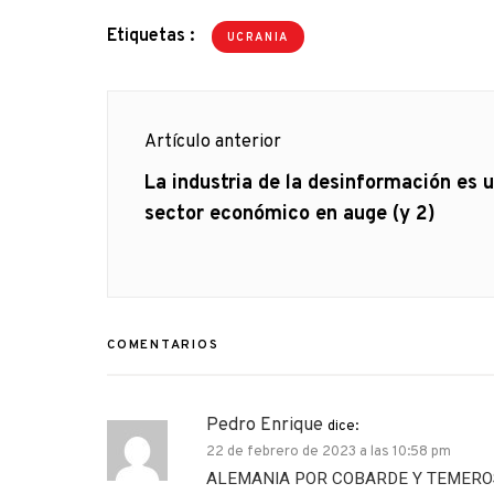
Etiquetas :
UCRANIA
Navegación
Artículo anterior
de
Artículo
La industria de la desinformación es 
anterior
sector económico en auge (y 2)
entradas
COMENTARIOS
Pedro Enrique
dice:
22 de febrero de 2023 a las 10:58 pm
ALEMANIA POR COBARDE Y TEMEROS