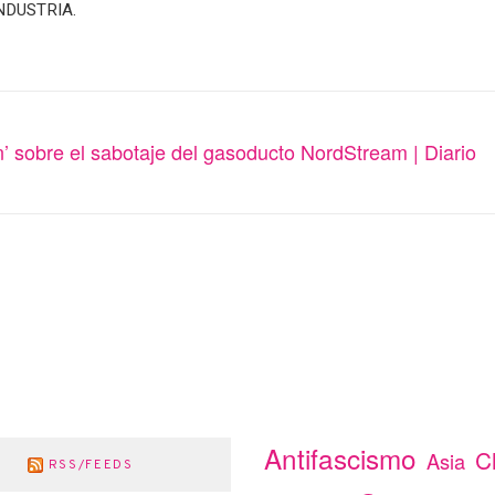
INDUSTRIA.
ón’ sobre el sabotaje del gasoducto NordStream | Diario
Antifascismo
C
Asia
RSS/FEEDS