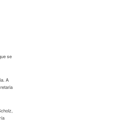
.
que se
ia. A
retaria
Scholz,
ría