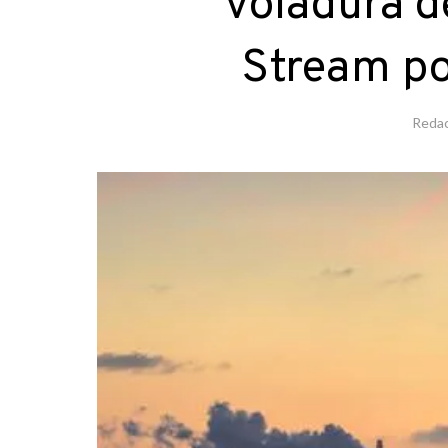
voladura d
Stream po
Redac