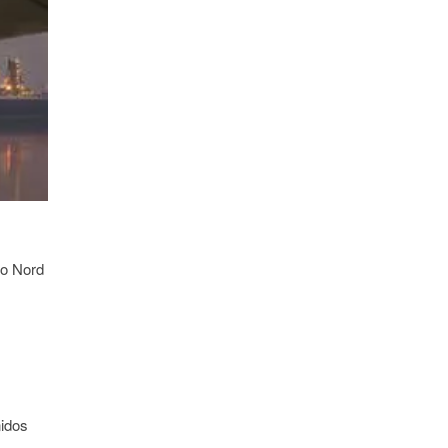
to Nord
nidos