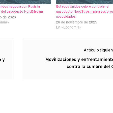
idos negocia con Rusia la
Estados Unidos quiere controlar el
a del gasoducto NordStream
gasoducto NordStream para sus pro
o de 2026
necesidades
omía»
26 de noviembre de 2025
En «Economía»
Artículo siguie
Artículo
o y
Movilizaciones y enfrentamient
siguiente:
contra la cumbre del 