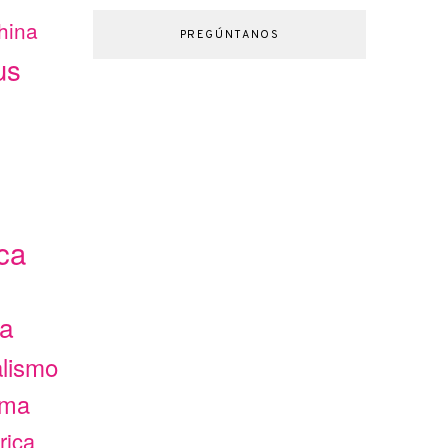
hina
PREGÚNTANOS
us
ca
ca
alismo
ama
rica