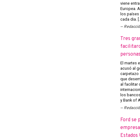
viene entra
Europea. A
los países
cada dia. [
Redacci
Tres gra
facilitar
persona
El martes 
acusó al g
carpetazo 
que desemp
al facilita
internacion
los banco
y Bank of A
Redacci
Ford se 
empresas
Estados 