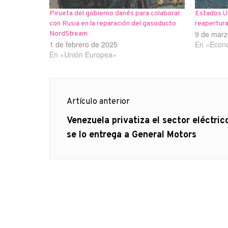
Pirueta del gobierno danés para colaborar
Estados Un
con Rusia en la reparación del gasoducto
reapertur
9 de marz
NordStream
1 de febrero de 2025
En «Econ
En «Unión Europea»
Navegación
Artículo anterior
de
Artículo
Venezuela privatiza el sector eléctric
anterior
se lo entrega a General Motors
entradas