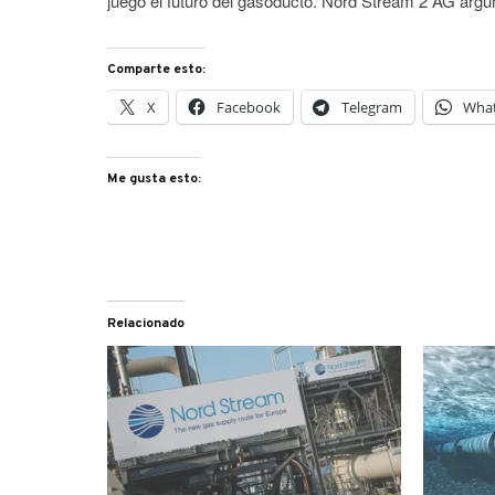
juego el futuro del gasoducto. Nord Stream 2 AG argu
Comparte esto:
X
Facebook
Telegram
Wha
Me gusta esto:
Relacionado