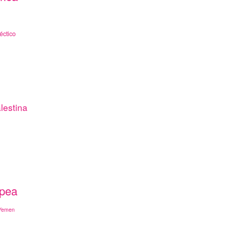
éctico
lestina
opea
Yemen