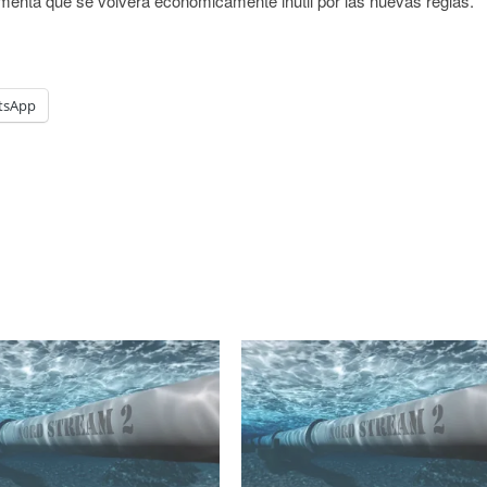
menta que se volverá económicamente inútil por las nuevas reglas.
tsApp