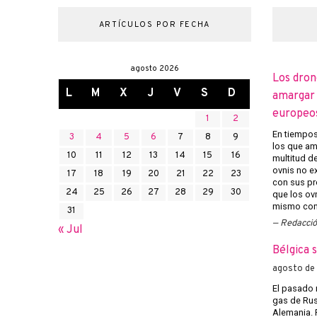
ARTÍCULOS POR FECHA
agosto 2026
Los dron
L
M
X
J
V
S
D
amargar l
europeo
1
2
En tiempos 
3
4
5
6
7
8
9
los que am
10
11
12
13
14
15
16
multitud d
ovnis no ex
17
18
19
20
21
22
23
con sus pr
24
25
26
27
28
29
30
que los ov
mismo con 
31
Redacci
« Jul
Bélgica 
agosto de
El pasado 
gas de Rusi
Alemania. 