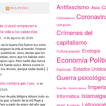
Antifascismo
C
Asia
RSS/FEEDS
Coronavir
Colonialismo
corrupción
es (rusos) empiezan a
Crímenes del
a vida a los cabecillas
s
6 de agosto de 2026
capitalismo
de la Guerra Fría fueron los ovnis
argaron la vida al mundo. Crearon
Ecología
Cultura popular
e polémicas. Unos decían que los
Economía Políti
istían; otros que los habían visto
opios ojos. Pero nadie dijo nunca
nis fueran rusos. Ahora ocurre lo
Estados Unidos
Espionaje
los drones, aunque nadie duda […]
ón
Guerra psicológi
solo compra gas ruso
6 de
Imperi
Guerrilla
Historia obrera
 2026
Islamalg
Informática
mes de julio Bélgica obtuvo todo su
a que, a través de la red fluye a
Latinoamé
Pero a partir de enero del año que
Israel
Kurdistán