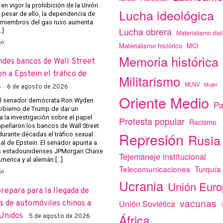
 en vigor la prohibición de la Unión
Lucha ideológica
 pesar de ello, la dependencia de
 miembros del gas ruso aumenta
Lucha obrera
…]
Materialismo dial
ón
Materialismo histórico
MCI
Memoria histórica
ndes bancos de Wall Street
on a Epstein el tráfico de
Militarismo
MLNV
Mujer
s
6 de agosto de 2026
Oriente Medio
el senador demócrata Ron Wyden
Pa
obierno de Trump de dar un
a la investigación sobre el papel
Protesta popular
Racismo
eñaron los bancos de Wall Street
Represión
r durante décadas el tráfico sexual
Rusia
al de Epstein. El senador apunta a
s estadounidenses JPMorgan Chase
Tejemaneje institucional
merica y al alemán […]
Telecomunicaciones
Turquía
ón
Ucrania
Unión Eur
prepara para la llegada de
vacunas
Unión Soviética
 de automóviles chinos a
Unidos
África
5 de agosto de 2026