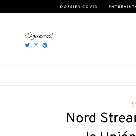
Skip
DOSSIER COVID
ENTREVIST
to
content
¡Síguenos!
U
Nord Stre