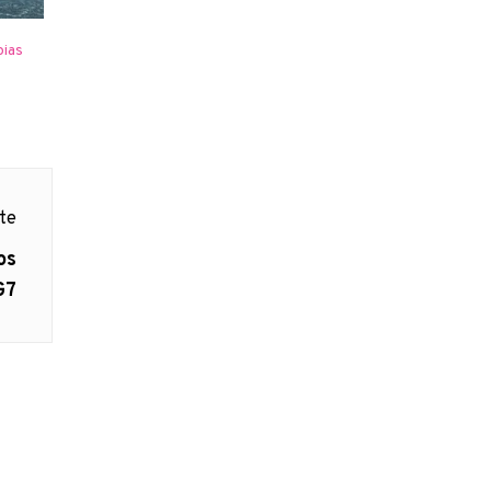
pias
nte
os
G7