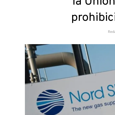
la Unió
prohibic
Red