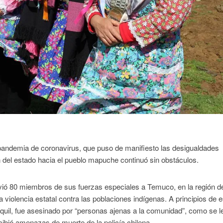
 pandemia de coronavirus, que puso de manifiesto las desigualdades
n del estado hacia el pueblo mapuche continuó sin obstáculos.
nvió 80 miembros de sus fuerzas especiales a Temuco, en la región de
 violencia estatal contra las poblaciones indígenas. A principios de 
uil, fue asesinado por “personas ajenas a la comunidad”, como se le
ibió amenazas de muerte de la policía chilena.