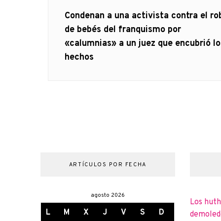
de
Artículo
Condenan a una activista contra el ro
anterior
de bebés del franquismo por
entradas
«calumnias» a un juez que encubrió lo
hechos
ARTÍCULOS POR FECHA
agosto 2026
Los huth
L
M
X
J
V
S
D
demoledo