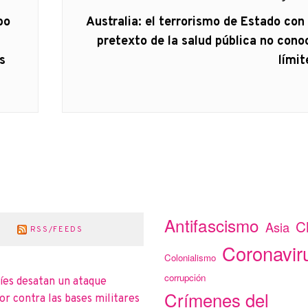
Artículo
bo
Australia: el terrorismo de Estado con 
siguiente:
pretexto de la salud pública no cono
s
límit
Antifascismo
C
Asia
RSS/FEEDS
Coronavir
Colonialismo
corrupción
íes desatan un ataque
Crímenes del
r contra las bases militares