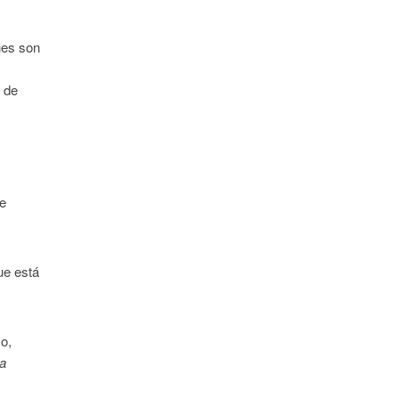
ches son
o de
de
ue está
co,
ra