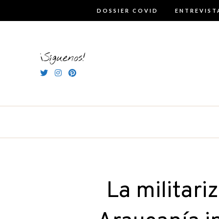
Skip
DOSSIER COVID
ENTREVIST
to
content
¡Síguenos!
La militari