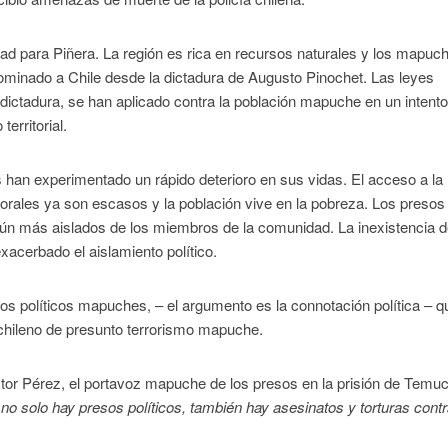
ridad para Piñera. La región es rica en recursos naturales y los mapu
dominado a Chile desde la dictadura de Augusto Pinochet. Las leyes
a dictadura, se han aplicado contra la población mapuche en un intent
territorial.
 han experimentado un rápido deterioro en sus vidas. El acceso a la
borales ya son escasos y la población vive en la pobreza. Los presos
 aún más aislados de los miembros de la comunidad. La inexistencia 
exacerbado el aislamiento político.
os políticos mapuches, – el argumento es la connotación política – q
o chileno de presunto terrorismo mapuche.
íctor Pérez, el portavoz mapuche de los presos en la prisión de Temu
 solo hay presos políticos, también hay asesinatos y torturas cont