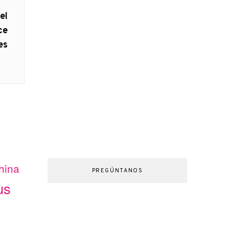
el
ce
es
hina
PREGÚNTANOS
us