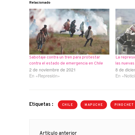
Relacionado
Sabotaje contra un tren para protestar
La represi
contra el estado de emergencia en Chile
las nuevas
2 de noviembre de 2021
8 de dici
En «Represión»
En «Notic
Etiquetas :
CHILE
MAPUCHE
PINOCHET
Navegación
Artículo anterior