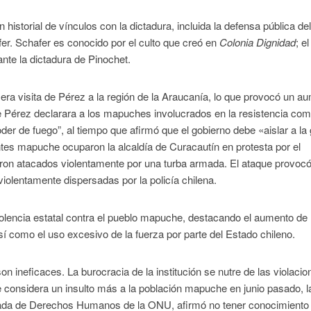
n historial de vínculos con la dictadura, incluida la defensa pública de
fer. Schafer es conocido por el culto que creó en
Colonia Dignidad
; el
nte la dictadura de Pinochet.
a visita de Pérez a la región de la Araucanía, lo que provocó un a
e Pérez declarara a los mapuches involucrados en la resistencia co
er de fuego”, al tiempo que afirmó que el gobierno debe «aislar a la
antes mapuche ocuparon la alcaldía de Curacautín en protesta por el
on atacados violentamente por una turba armada. El ataque provoc
violentamente dispersadas por la policía chilena.
iolencia estatal contra el pueblo mapuche, destacando el aumento de 
así como el uso excesivo de la fuerza por parte del Estado chileno.
 ineficaces. La burocracia de la institución se nutre de las violaci
considera un insulto más a la población mapuche en junio pasado, l
nada de Derechos Humanos de la ONU, afirmó no tener conocimiento 