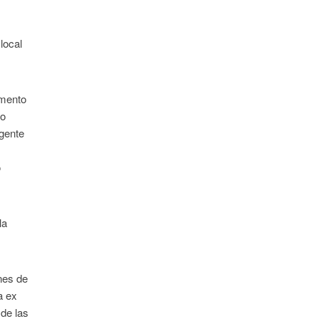
l
 local
umento
mo
 gente
ó
la
ones de
a ex
de las