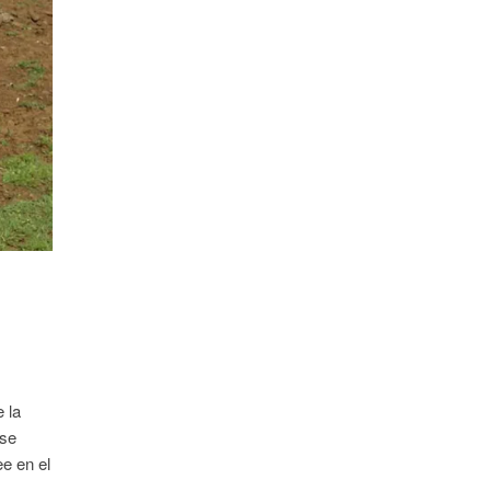
 la
ese
e en el