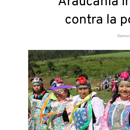
Araucanía i
contra la 
Ramon