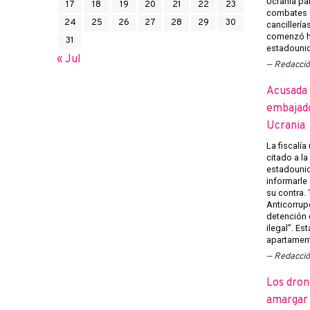
Ucrania pa
17
18
19
20
21
22
23
combates e
24
25
26
27
28
29
30
cancillería
comenzó h
31
estadounid
« Jul
Redacci
Acusada 
embajado
Ucrania
La fiscalía
citado a l
estadounid
informarle
su contra.
Anticorrup
detención 
ilegal”. Es
apartament
Redacci
Los dron
amargar l