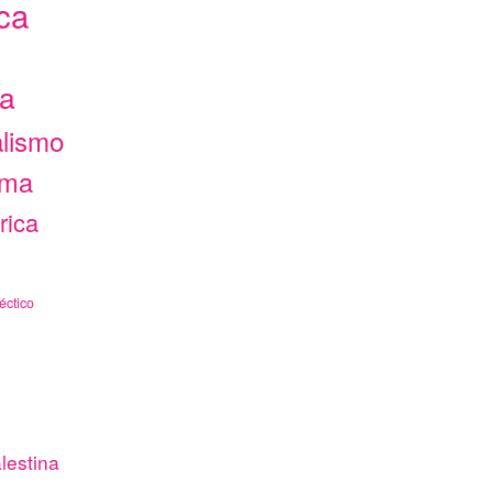
ca
ca
alismo
ama
rica
éctico
lestina