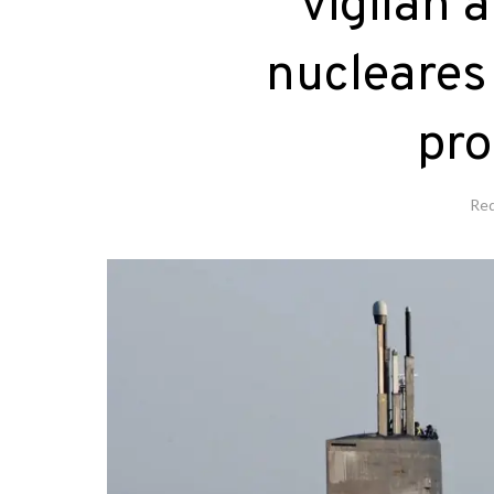
vigilan 
nucleares
pro
Red