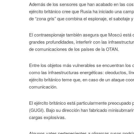
Además de los sensores que han acabado en las costa
ejército británico cree que Rusia ha iniciado una ca
de “zona gris” que combina el espionaje, el sabotaje y
El contraespionaje también asegura que Moscú está d
grandes profundidades, interferir con las infraestruct
de comunicaciones de los países de la OTAN.
Entre los objetos más vulnerables se encuentran los 
como las infraestructuras energéticas: oleoductos, lí
ejército británico teme que, en caso de un ataque co
comunicación.
El ejército británico está particularmente preocupado 
(GUGI). Bajo su dirección han fabricado minisubmarin
cargas explosivas.
Algunos yates pertenecientes a oligarcas rusos podrí