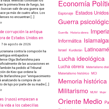
Economía Políti
ra nada. Mientras continúan los
n la primera línea de fuego, las
s buscan salir de una guerra que
Estados Unidos
Espionaje
ace ya más de cuatro años. Los
enses no encuentran […]
Guerra psicológi
ón
Imperi
de corrupción la antigua
Guerrilla
Historia obrera
ra de Estados Unidos en
Islamalg
Informática
7 de agosto de 2026
Latinoamé
Israel
Kurdistán
 ucraniana contra la corrupción ha
a antigua embajadora
Lucha ideológica
ense Olga Stefanishina para
 oficialmente de las acusaciones en
Lucha obrera
Materialismo dial
 También ha pedido al Tribunal
ción de Kiev que ordene la
Materialismo histórico
MCI
de Stefanshina por “enriquecimiento
Memoria histórica
tá analizando la compra de un
o de lujo por parte de su madre […]
Militarismo
ón
MLNV
Mujer
Oriente Medio
es (rusos) empiezan a
Pa
a vida a los cabecillas