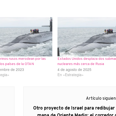
rinos rusos merodean por las
Estados Unidos desplaza dos subma
los países de la OTAN
nucleares más cerca de Rusia
iembre de 2023
4 de agosto de 2025
tegia»
En «Estrategia»
Artículo siguie
Artículo
Otro proyecto de Israel para redibujar 
siguiente:
mapa de Oriente Medio: el corredor 