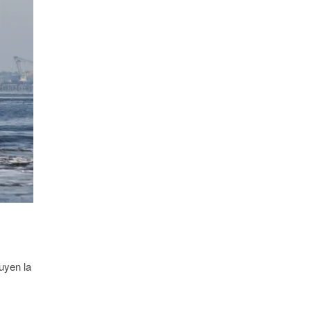
n
uyen la