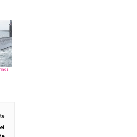
rinos
nte
el
de