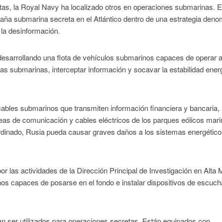
s, la Royal Navy ha localizado otros en operaciones submarinas. E
mpaña submarina secreta en el Atlántico dentro de una estrategia den
 la desinformación.
esarrollando una flota de vehículos submarinos capaces de operar 
uras submarinas, interceptar información y socavar la estabilidad ener
cables submarinos que transmiten información financiera y bancaria, 
neas de comunicación y cables eléctricos de los parques eólicos mari
ordinado, Rusia pueda causar graves daños a los sistemas energético
por las actividades de la Dirección Principal de Investigación en Alta 
os capaces de posarse en el fondo e instalar dispositivos de escuch
an ser utilizados para operaciones secretas. Están equipados con