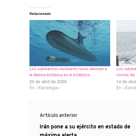
Relacionado
Los submarinos nucleares rusos alarman a
Los subma
la Marina británica en el Atlántico
costas de 
20 de abril de 2026
14 de dic
En «Estrategia»
En «Estra
Navegación
Artículo anterior
de
Artículo
Irán pone a su ejército en estado de
anterior
máxima alerta