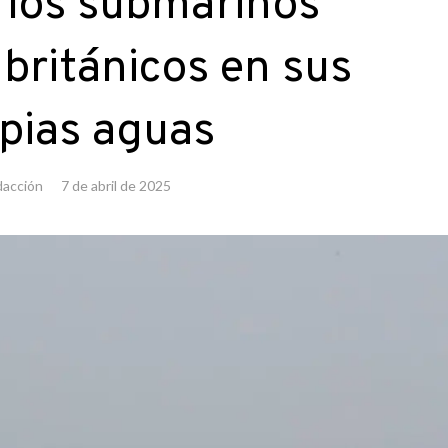
a los submarinos
 británicos en sus
pias aguas
acción
7 de abril de 2025