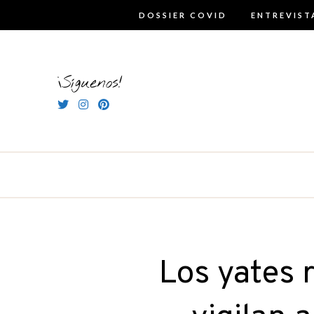
Skip
DOSSIER COVID
ENTREVIST
to
content
¡Síguenos!
Los yates 