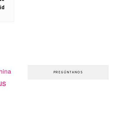
id
hina
PREGÚNTANOS
us