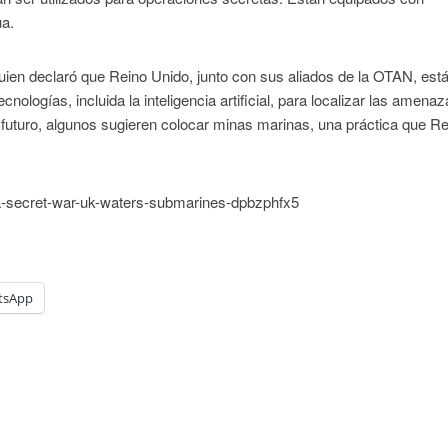
ua.
uien declaró que Reino Unido, junto con sus aliados de la OTAN, est
cnologías, incluida la inteligencia artificial, para localizar las amenaz
 futuro, algunos sugieren colocar minas marinas, una práctica que R
sia-secret-war-uk-waters-submarines-dpbzphfx5
tsApp