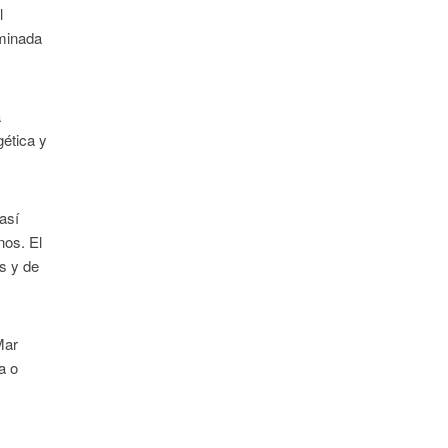
l
ominada
a
gética y
así
nos. El
s y de
Mar
a o