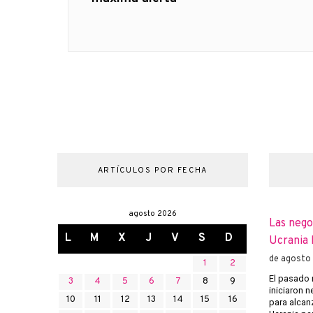
entradas
ARTÍCULOS POR FECHA
agosto 2026
Las nego
L
M
X
J
V
S
D
Ucrania 
de agosto
1
2
El pasado 
3
4
5
6
7
8
9
iniciaron 
10
11
12
13
14
15
16
para alcanz