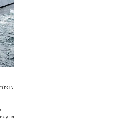
miner y
o
ina y un