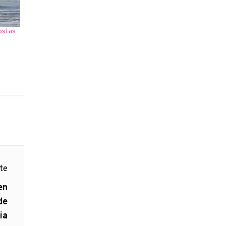
ostas
nte
en
de
ia