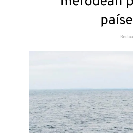
merodean po
paíse
Redac