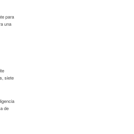
nte para
ra una
ite
s, siete
ligencia
sa de