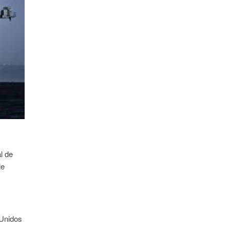
l de
le
 Unidos