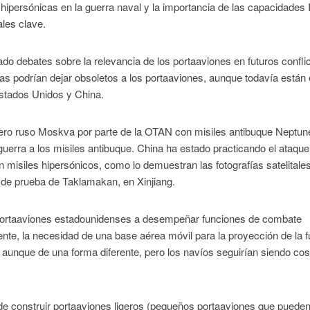
 hipersónicas en la guerra naval y la importancia de las capacidades
les clave.
do debates sobre la relevancia de los portaaviones en futuros confli
as podrían dejar obsoletos a los portaaviones, aunque todavía están
Estados Unidos y China.
ucero ruso Moskva por parte de la OTAN con misiles antibuque Neptu
guerra a los misiles antibuque. China ha estado practicando el ataque
misiles hipersónicos, como lo demuestran las fotografías satelitale
 de prueba de Taklamakan, en Xinjiang.
s portaaviones estadounidenses a desempeñar funciones de combate
nte, la necesidad de una base aérea móvil para la proyección de la 
s, aunque de una forma diferente, pero los navíos seguirían siendo co
 de construir portaaviones ligeros (pequeños portaaviones que puede