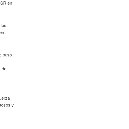
 ISR en
ctos
 en
ne puso
s de
fuerza
stosos y
n