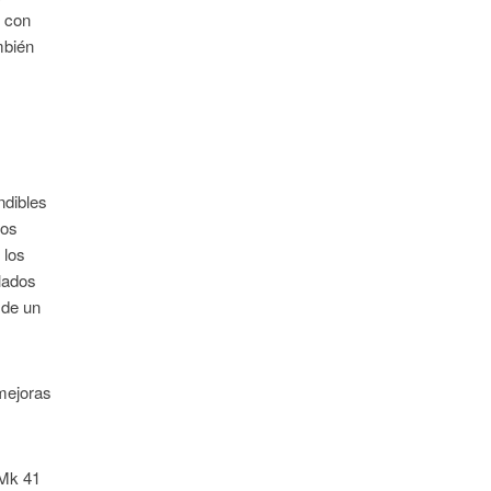
n con
mbién
ndibles
dos
 los
lados
 de un
 mejoras
 Mk 41