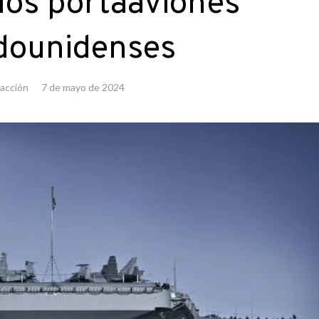
 los portaaviones
dounidenses
acción
7 de mayo de 2024