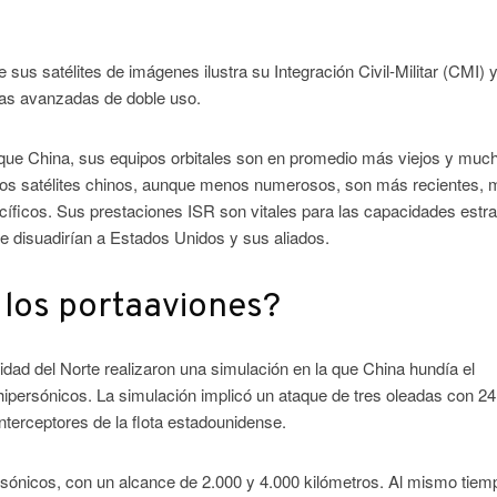
 sus satélites de imágenes ilustra su Integración Civil-Militar (CMI) 
gías avanzadas de doble uso.
 que China, sus equipos orbitales son en promedio más viejos y muc
do, los satélites chinos, aunque menos numerosos, son más recientes,
cíficos. Sus prestaciones ISR son vitales para las capacidades estr
e disuadirían a Estados Unidos y sus aliados.
los portaaviones?
dad del Norte realizaron una simulación en la que China hundía el
hipersónicos. La simulación implicó un ataque de tres oleadas con 24
interceptores de la flota estadounidense.
rsónicos, con un alcance de 2.000 y 4.000 kilómetros. Al mismo tiemp