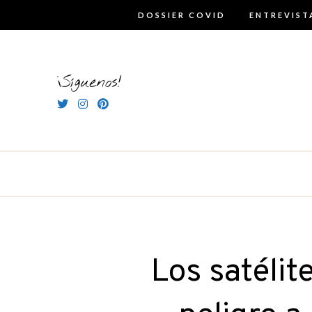
Skip
DOSSIER COVID
ENTREVIST
to
content
¡Síguenos!
Los satélit