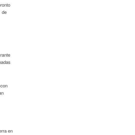
pronto
1 de
urante
enadas
s con
an
erra en