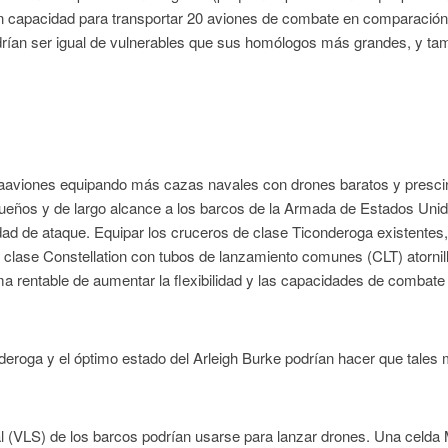
 capacidad para transportar 20 aviones de combate en comparació
drían ser igual de vulnerables que sus homólogos más grandes, y ta
ortaaviones equipando más cazas navales con drones baratos y presci
ueños y de largo alcance a los barcos de la Armada de Estados Uni
dad de ataque. Equipar los cruceros de clase Ticonderoga existentes,
e clase Constellation con tubos de lanzamiento comunes (CLT) atornil
ma rentable de aumentar la flexibilidad y las capacidades de combate
deroga y el óptimo estado del Arleigh Burke podrían hacer que tales
al (VLS) de los barcos podrían usarse para lanzar drones. Una celda