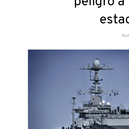
peligro a
esta
Red