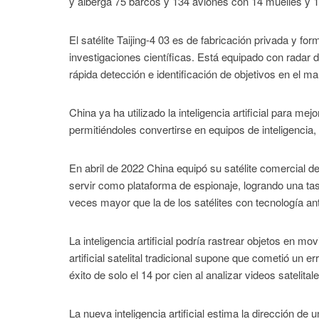
y alberga 75 barcos y 134 aviones con 14 muelles y 
El satélite Taijing-4 03 es de fabricación privada y fo
investigaciones científicas. Está equipado con radar d
rápida detección e identificación de objetivos en el 
China ya ha utilizado la inteligencia artificial para me
permitiéndoles convertirse en equipos de inteligencia,
En abril de 2022 China equipó su satélite comercial de o
servir como plataforma de espionaje, logrando una tasa
veces mayor que la de los satélites con tecnología ant
La inteligencia artificial podría rastrear objetos en m
artificial satelital tradicional supone que cometió un e
éxito de solo el 14 por cien al analizar videos satelital
La nueva inteligencia artificial estima la dirección d