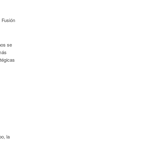
y Fusión
hos se
 más
atégicas
o, la