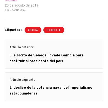
bosques
25 de agosto de 2019
En «Noticias»
Etiquetas :
ÁFRICA
ECOLOGÍA
Navegación
Artículo anterior
de
Artículo
El ejército de Senegal invade Gambia para
entradas
anterior
destituir al presidente del país
Artículo siguiente
Artículo
El declive de la potencia naval del imperialismo
siguiente:
estadounidense