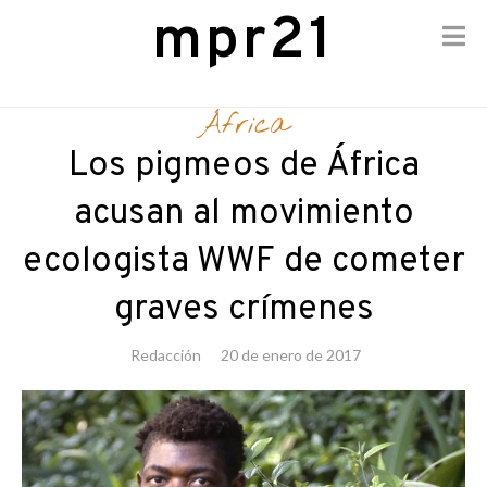
mpr21
Skip
to
África
content
Los pigmeos de África
acusan al movimiento
ecologista WWF de cometer
graves crímenes
Redacción
20 de enero de 2017