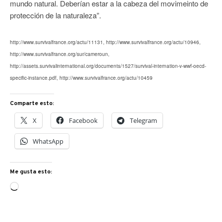
mundo natural. Deberían estar a la cabeza del movimeinto de
protección de la naturaleza”.
http://www.survivalfrance.org/actu/11131, http://www.survivalfrance.org/actu/10946,
http://www.survivalfrance.org/sur/cameroun,
http://assets.survivalinternational.org/documents/1527/survival-internation-v-wwf-oecd-
specific-instance.pdf, http://www.survivalfrance.org/actu/10459
Comparte esto:
X
Facebook
Telegram
WhatsApp
Me gusta esto:
Cargando...