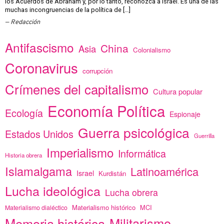
los Acuerdos de Abraham y, por lo tanto, reconozca a Israel. Es una de las
muchas incongruencias de la política de […]
Redacción
Antifascismo
China
Asia
Colonialismo
Coronavirus
corrupción
Crímenes del capitalismo
Cultura popular
Economía Política
Ecología
Espionaje
Guerra psicológica
Estados Unidos
Guerrilla
Imperialismo
Informática
Historia obrera
Islamalgama
Latinoamérica
Israel
Kurdistán
Lucha ideológica
Lucha obrera
Materialismo histórico
MCI
Materialismo dialéctico
Memoria histórica
Militarismo