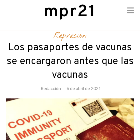
mpr21
Skip
to
Represión
content
Los pasaportes de vacunas
se encargaron antes que las
vacunas
Redacción
6 de abril de 2021