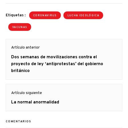
Etiquetas :
CORONAVIRUS
LUCHA IDEOLÓGICA
VACUNAS
Navegación
Artículo anterior
de
Artículo
Dos semanas de movilizaciones contra el
entradas
anterior
proyecto de ley ‘antiprotestas’ del gobierno
británico
Artículo siguiente
Artículo
La normal anormalidad
siguiente:
COMENTARIOS