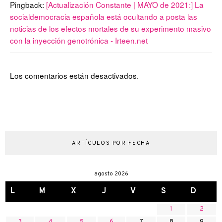
Pingback:
[Actualización Constante | MAYO de 2021:] La
socialdemocracia española está ocultando a posta las
noticias de los efectos mortales de su experimento masivo
con la inyección genotrónica - Irteen.net
Los comentarios están desactivados.
ARTÍCULOS POR FECHA
agosto 2026
L
M
X
J
V
S
D
1
2
3
4
5
6
7
8
9