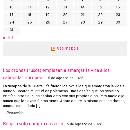
10
11
12
13
14
15
16
17
18
19
20
21
22
23
24
25
26
27
28
29
30
31
« Jul
RSS/FEEDS
Los drones (rusos) empiezan a amargar la vida a los
cabecillas europeos
6 de agosto de 2026
En tiempos de la Guerra Fría fueron los ovnis los que amargaron la vida al
mundo. Crearon multitud de polémicas. Unos decían que los ovnis no
existían; otros que los habían visto con sus propios ojos. Pero nadie dijo
nunca que los ovnis fueran rusos. Ahora ocurre lo mismo con los drones,
aunque nadie duda […]
Redacción
Bélgica solo compra gas ruso
6 de agosto de 2026