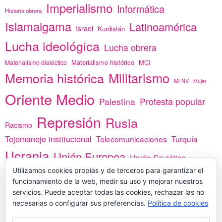
Imperialismo
Informática
Historia obrera
Islamalgama
Latinoamérica
Israel
Kurdistán
Lucha ideológica
Lucha obrera
Materialismo histórico
MCI
Materialismo dialéctico
Memoria histórica
Militarismo
MLNV
Mujer
Oriente Medio
Protesta popular
Palestina
Represión
Rusia
Racismo
Tejemaneje institucional
Telecomunicaciones
Turquía
Ucrania
Unión Europea
Unión Soviética
Utilizamos cookies propias y de terceros para garantizar el
África
vacunas
Yemen
funcionamiento de la web, medir su uso y mejorar nuestros
servicios. Puede aceptar todas las cookies, rechazar las no
necesarias o configurar sus preferencias.
Política de cookies
PREGÚNTANOS