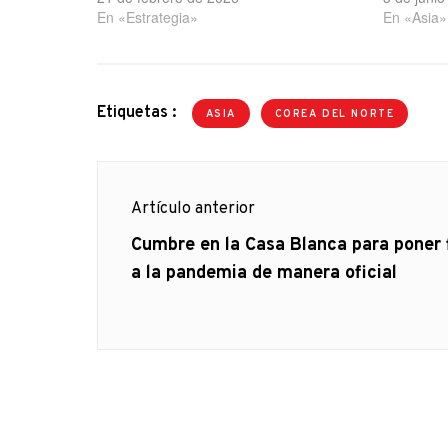
En «Estrategia»
En «Asia»
Etiquetas :
ASIA
COREA DEL NORTE
Navegación
Artículo anterior
de
Artículo
Cumbre en la Casa Blanca para poner 
anterior
a la pandemia de manera oficial
entradas