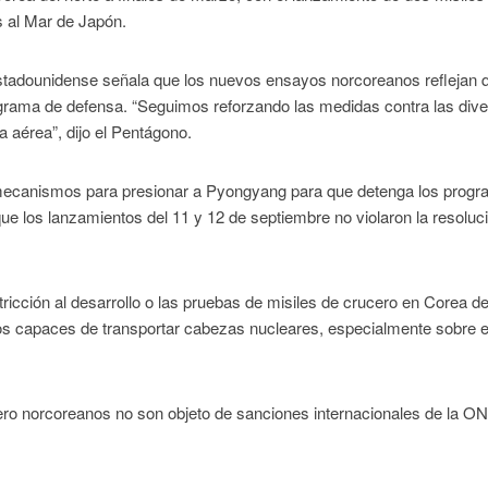
s al Mar de Japón.
estadounidense señala que los nuevos ensayos norcoreanos reflejan 
grama de defensa. “Seguimos reforzando las medidas contra las div
 aérea”, dijo el Pentágono.
de mecanismos para presionar a Pyongyang para que detenga los prog
e los lanzamientos del 11 y 12 de septiembre no violaron la resoluci
icción al desarrollo o las pruebas de misiles de crucero en Corea de
cos capaces de transportar cabezas nucleares, especialmente sobre e
rucero norcoreanos no son objeto de sanciones internacionales de la O