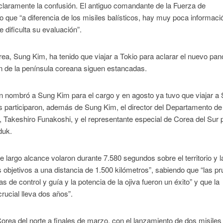
 claramente la confusión. El antiguo comandante de la Fuerza de
 que “a diferencia de los misiles balísticos, hay muy poca informaci
 dificulta su evaluación”.
ea, Sung Kim, ha tenido que viajar a Tokio para aclarar el nuevo pa
n de la península coreana siguen estancadas.
 nombró a Sung Kim para el cargo y en agosto ya tuvo que viajar a 
nes participaron, además de Sung Kim, el director del Departamento de
 Takeshiro Funakoshi, y el representante especial de Corea del Sur p
duk.
e largo alcance volaron durante 7.580 segundos sobre el territorio y l
s objetivos a una distancia de 1.500 kilómetros”, sabiendo que “las p
 de control y guía y la potencia de la ojiva fueron un éxito” y que la
rucial lleva dos años”.
Corea del norte a finales de marzo, con el lanzamiento de dos misiles