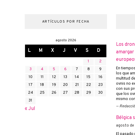
ARTÍCULOS POR FECHA
agosto 2026
Los dron
L
M
X
J
V
S
D
amargar l
europeo
1
2
En tiempos 
3
4
5
6
7
8
9
los que am
10
11
12
13
14
15
16
multitud d
ovnis no ex
17
18
19
20
21
22
23
con sus pr
24
25
26
27
28
29
30
que los ov
mismo con 
31
Redacci
« Jul
Bélgica 
agosto de
El pasado 