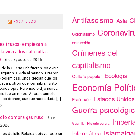
Antifascismo
C
Asia
RSS/FEEDS
Coronavir
Colonialismo
corrupción
es (rusos) empiezan a
Crímenes del
a vida a los cabecillas
s
6 de agosto de 2026
capitalismo
de la Guerra Fría fueron los ovnis
argaron la vida al mundo. Crearon
Ecología
Cultura popular
e polémicas. Unos decían que los
Economía Políti
istían; otros que los habían visto
opios ojos. Pero nadie dijo nunca
nis fueran rusos. Ahora ocurre lo
Estados Unidos
Espionaje
los drones, aunque nadie duda […]
ón
Guerra psicológi
solo compra gas ruso
6 de
Imperi
Guerrilla
Historia obrera
 2026
Islamalg
Informática
mes de julio Bélgica obtuvo todo su