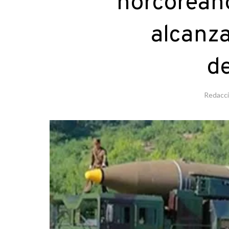
norcorean
alcanza
d
Redacc