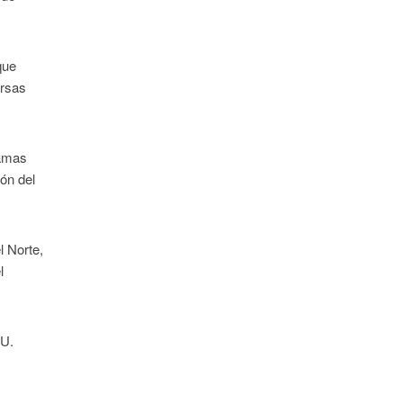
que
ersas
ramas
ón del
l Norte,
l
NU.