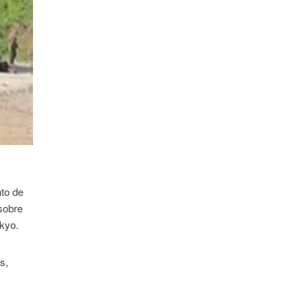
nto de
sobre
okyo.
s,