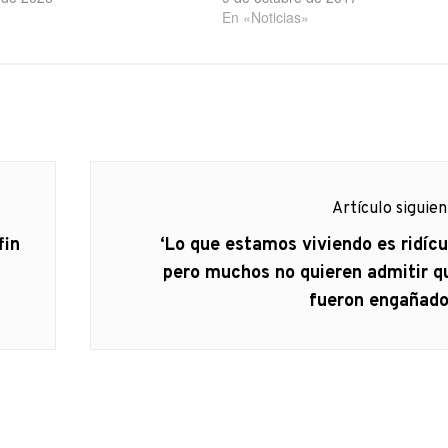
En «Noticias»
Artículo siguie
Artículo
fin
‘Lo que estamos viviendo es ridícu
siguiente:
pero muchos no quieren admitir q
fueron engañado