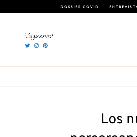
Skip
DOSSIER COVID
ENTREVIST
to
content
¡Síguenos!
Los n