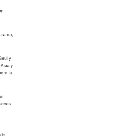
ón
norama,
Seúl y
 Asia y
ara la
as
ruebas
 de