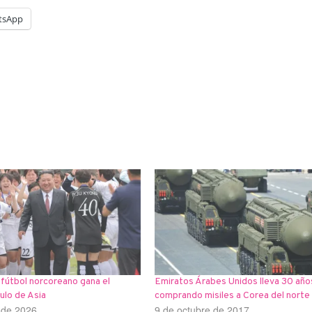
tsApp
 fútbol norcoreano gana el
Emiratos Árabes Unidos lleva 30 año
ulo de Asia
comprando misiles a Corea del norte
o de 2026
9 de octubre de 2017