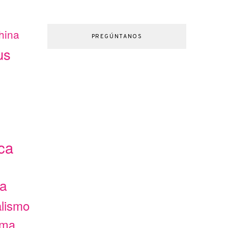
hina
PREGÚNTANOS
us
ca
ca
alismo
ama