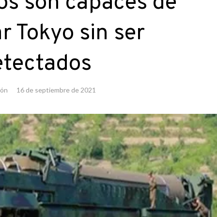
os son capaces de
r Tokyo sin ser
etectados
ión
16 de septiembre de 2021