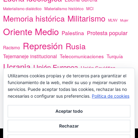
Materialismo histórico
MCI
Materialismo dialéctico
Memoria histórica
Militarismo
MLNV
Mujer
Oriente Medio
Protesta popular
Palestina
Represión
Rusia
Racismo
Tejemaneje institucional
Telecomunicaciones
Turquía
Ucrania
Unión Europea
Unión Soviética
Utilizamos cookies propias y de terceros para garantizar el
África
vacunas
Yemen
funcionamiento de la web, medir su uso y mejorar nuestros
servicios. Puede aceptar todas las cookies, rechazar las no
necesarias o configurar sus preferencias.
Política de cookies
PREGÚNTANOS
Aceptar todo
Rechazar
COPYLEFT - CÍTANOS SI USAS CONTENIDOS DE ESTA WEB
POLÍTICA DE