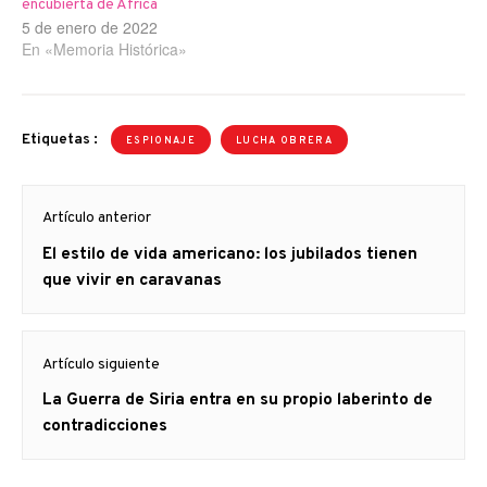
encubierta de África
5 de enero de 2022
En «Memoria Histórica»
Etiquetas :
ESPIONAJE
LUCHA OBRERA
Navegación
Artículo anterior
de
Artículo
El estilo de vida americano: los jubilados tienen
entradas
anterior
que vivir en caravanas
Artículo siguiente
Artículo
La Guerra de Siria entra en su propio laberinto de
siguiente:
contradicciones