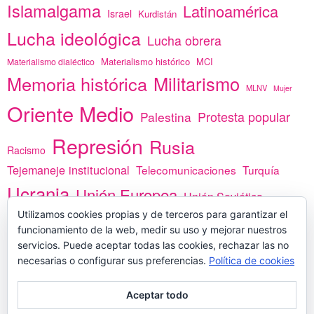
Islamalgama
Latinoamérica
Israel
Kurdistán
Lucha ideológica
Lucha obrera
Materialismo histórico
MCI
Materialismo dialéctico
Memoria histórica
Militarismo
MLNV
Mujer
Oriente Medio
Protesta popular
Palestina
Represión
Rusia
Racismo
Tejemaneje institucional
Telecomunicaciones
Turquía
Ucrania
Unión Europea
Unión Soviética
Utilizamos cookies propias y de terceros para garantizar el
África
vacunas
Yemen
funcionamiento de la web, medir su uso y mejorar nuestros
servicios. Puede aceptar todas las cookies, rechazar las no
necesarias o configurar sus preferencias.
Política de cookies
PREGÚNTANOS
Aceptar todo