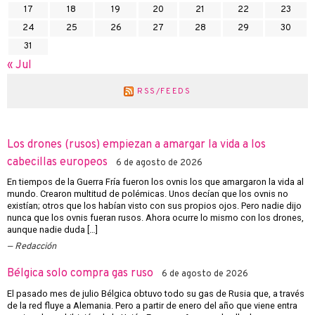
17
18
19
20
21
22
23
24
25
26
27
28
29
30
31
« Jul
RSS/FEEDS
Los drones (rusos) empiezan a amargar la vida a los
cabecillas europeos
6 de agosto de 2026
En tiempos de la Guerra Fría fueron los ovnis los que amargaron la vida al
mundo. Crearon multitud de polémicas. Unos decían que los ovnis no
existían; otros que los habían visto con sus propios ojos. Pero nadie dijo
nunca que los ovnis fueran rusos. Ahora ocurre lo mismo con los drones,
aunque nadie duda […]
Redacción
Bélgica solo compra gas ruso
6 de agosto de 2026
El pasado mes de julio Bélgica obtuvo todo su gas de Rusia que, a través
de la red fluye a Alemania. Pero a partir de enero del año que viene entra