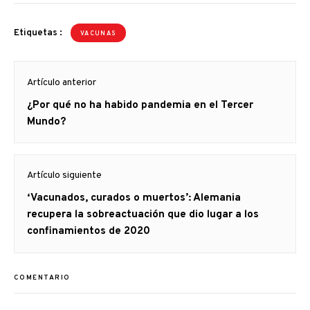
Etiquetas :
VACUNAS
Navegación
Artículo anterior
de
Artículo
¿Por qué no ha habido pandemia en el Tercer
entradas
anterior
Mundo?
Artículo siguiente
Artículo
‘Vacunados, curados o muertos’: Alemania
siguiente:
recupera la sobreactuación que dio lugar a los
confinamientos de 2020
COMENTARIO