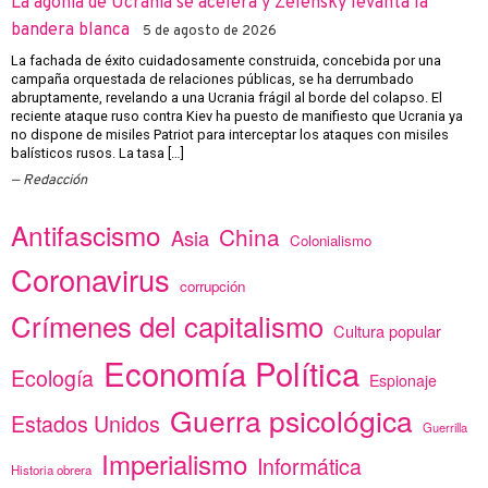
La agonía de Ucrania se acelera y Zelensky levanta la
bandera blanca
5 de agosto de 2026
La fachada de éxito cuidadosamente construida, concebida por una
campaña orquestada de relaciones públicas, se ha derrumbado
abruptamente, revelando a una Ucrania frágil al borde del colapso. El
reciente ataque ruso contra Kiev ha puesto de manifiesto que Ucrania ya
no dispone de misiles Patriot para interceptar los ataques con misiles
balísticos rusos. La tasa […]
Redacción
Antifascismo
China
Asia
Colonialismo
Coronavirus
corrupción
Crímenes del capitalismo
Cultura popular
Economía Política
Ecología
Espionaje
Guerra psicológica
Estados Unidos
Guerrilla
Imperialismo
Informática
Historia obrera