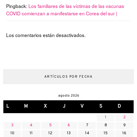
Pingback:
Los familiares de las víctimas de las vacunas
COVID comienzan a manifestarse en Corea del sur |
Los comentarios están desactivados.
ARTÍCULOS POR FECHA
agosto 2026
L
M
X
J
V
S
D
1
2
3
4
5
6
7
8
9
10
11
12
13
14
15
16