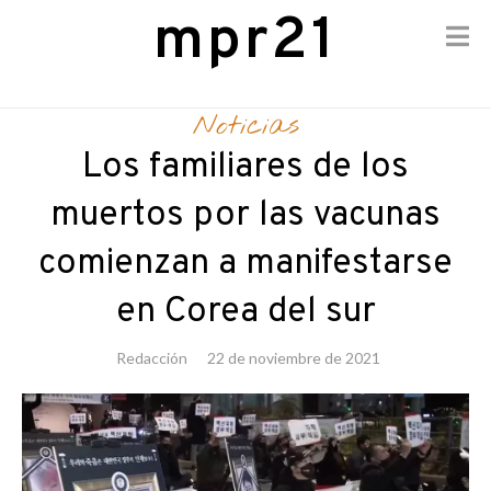
mpr21
Skip
to
Noticias
content
Los familiares de los
muertos por las vacunas
comienzan a manifestarse
en Corea del sur
Redacción
22 de noviembre de 2021