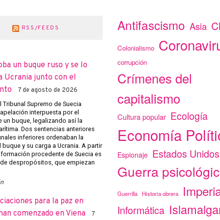
Antifascismo
C
Asia
RSS/FEEDS
Coronavir
Colonialismo
corrupción
oba un buque ruso y se lo
Crímenes del
a Ucrania junto con el
nto
7 de agosto de 2026
capitalismo
el Tribunal Supremo de Suecia
apelación interpuesta por el
Ecología
Cultura popular
 un buque, legalizando así la
Economía Políti
arítima. Dos sentencias anteriores
unales inferiores ordenaban la
 buque y su carga a Ucrania. A partir
Estados Unidos
Espionaje
 información procedente de Suecia es
 de despropósitos, que empiezan
Guerra psicológi
ón
Imperi
Guerrilla
Historia obrera
ciaciones para la paz en
Islamalg
Informática
han comenzado en Viena
7