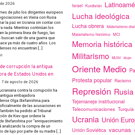
Latinoamé
 de 2026
Israel
Kurdistán
mes de julio los dirigentes europeos
Lucha ideológica
negociaciones en Viena con Rusia
ar la paz en Ucrania sin contar con
Lucha obrera
Materialismo dial
ra nada. Mientras continúan los
n la primera línea de fuego, las
Materialismo histórico
MCI
s buscan salir de una guerra que
Memoria histórica
ace ya más de cuatro años. Los
enses no encuentran […]
Militarismo
ón
MLNV
Mujer
Oriente Medio
de corrupción la antigua
Pa
ra de Estados Unidos en
Protesta popular
Racismo
7 de agosto de 2026
Represión
Rusia
 ucraniana contra la corrupción ha
a antigua embajadora
Tejemaneje institucional
ense Olga Stefanishina para
 oficialmente de las acusaciones en
Telecomunicaciones
Turquía
 También ha pedido al Tribunal
Ucrania
ción de Kiev que ordene la
Unión Eur
de Stefanshina por “enriquecimiento
tá analizando la compra de un
vacunas
Unión Soviética
o de lujo por parte de su madre […]