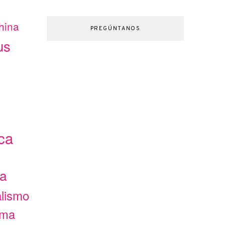
hina
PREGÚNTANOS
us
ca
ca
alismo
ama