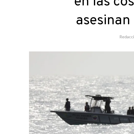
en las co
asesinan 
Redacc