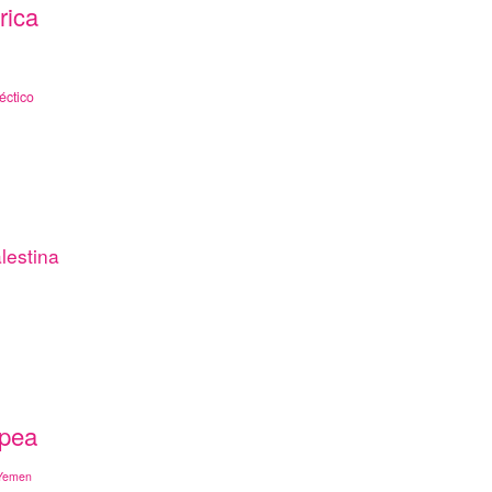
rica
éctico
lestina
opea
Yemen