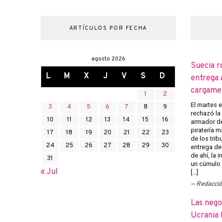
ARTÍCULOS POR FECHA
agosto 2026
Suecia r
L
M
X
J
V
S
D
entrega 
cargame
1
2
El martes 
3
4
5
6
7
8
9
rechazó la 
10
11
12
13
14
15
16
armador de
piratería m
17
18
19
20
21
22
23
de los trib
24
25
26
27
28
29
30
entrega del
de ahí, la
31
un cúmulo
« Jul
[…]
Redacci
Las nego
Ucrania 