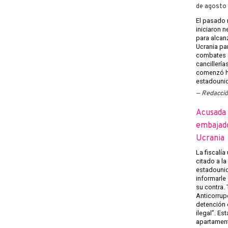
de agosto
El pasado 
iniciaron 
para alcanz
Ucrania pa
combates e
cancillería
comenzó h
estadounid
Redacci
Acusada 
embajado
Ucrania
La fiscalía
citado a l
estadounid
informarle
su contra.
Anticorrup
detención 
ilegal”. Es
apartament