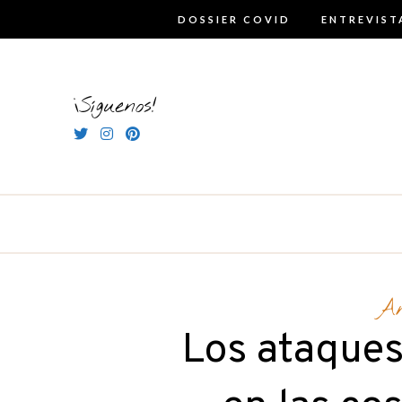
Skip
DOSSIER COVID
ENTREVIST
to
content
¡Síguenos!
A
Los ataques