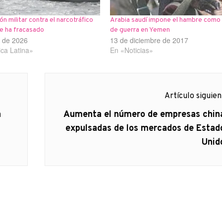
ón militar contra el narcotráfico
Arabia saudí impone el hambre como
be ha fracasado
de guerra en Yemen
o de 2026
13 de diciembre de 2017
ca Latina»
En «Noticias»
Artículo siguie
Artículo
a
Aumenta el número de empresas chin
siguiente:
expulsadas de los mercados de Estad
Unid