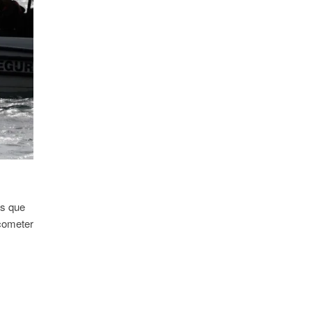
as que
 cometer