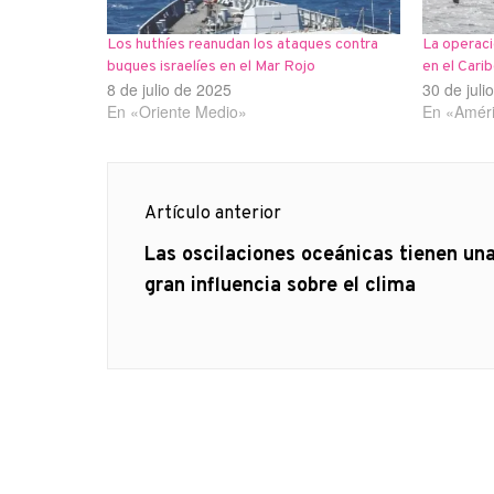
Los huthíes reanudan los ataques contra
La operaci
buques israelíes en el Mar Rojo
en el Cari
8 de julio de 2025
30 de juli
En «Oriente Medio»
En «Améri
Navegación
Artículo anterior
de
Artículo
Las oscilaciones oceánicas tienen un
anterior
gran influencia sobre el clima
entradas