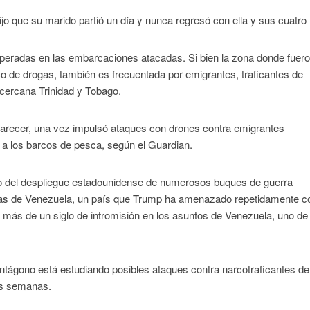
o que su marido partió un día y nunca regresó con ella y sus cuatro 
eradas en las embarcaciones atacadas. Si bien la zona donde fuer
co de drogas, también es frecuentada por emigrantes, traficantes de
cercana Trinidad y Tobago.
 parecer, una vez impulsó ataques con drones contra emigrantes
 a los barcos de pesca, según el Guardian.
io del despliegue estadounidense de numerosos buques de guerra
stas de Venezuela, un país que Trump ha amenazado repetidamente c
 más de un siglo de intromisión en los asuntos de Venezuela, uno de
ágono está estudiando posibles ataques contra narcotraficantes de
as semanas.