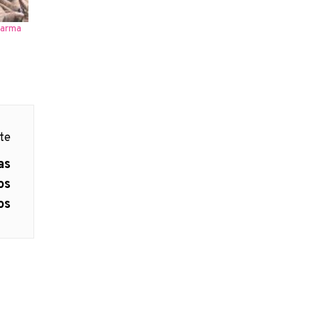
 arma
nte
as
os
os