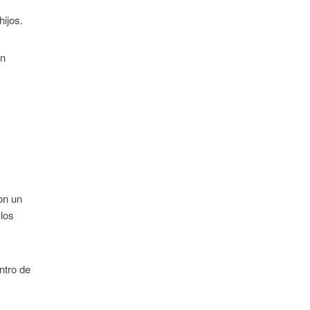
hijos.
on
on un
 los
ntro de