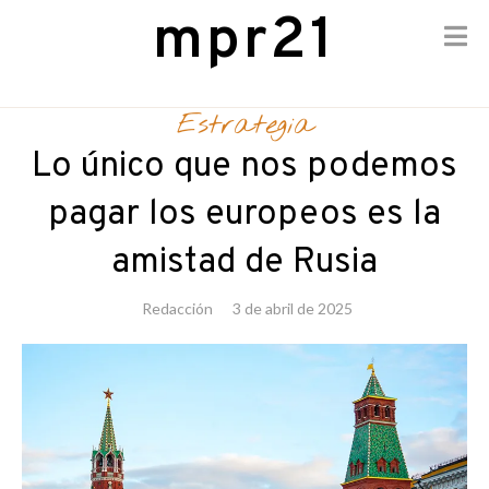
mpr21
Skip
to
Estrategia
content
Lo único que nos podemos
pagar los europeos es la
amistad de Rusia
Redacción
3 de abril de 2025