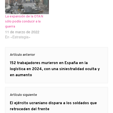
La expansión de la OTAN
sólo podía conducir a la
guerra
11 de marzo de 2022
En «Estrategia»
Navegación
Artículo anterior
de
Artículo
152 trabajadores murieron en España en la
entradas
anterior
logística en 2024, con una siniestralidad oculta y
en aumento
Artículo siguiente
Artículo
El ejército ucraniano dispara a los soldados que
siguiente:
retroceden del frente