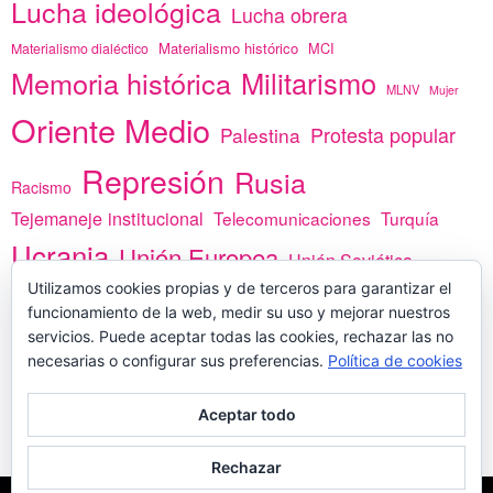
Lucha ideológica
Lucha obrera
Materialismo histórico
MCI
Materialismo dialéctico
Memoria histórica
Militarismo
MLNV
Mujer
Oriente Medio
Protesta popular
Palestina
Represión
Rusia
Racismo
Tejemaneje institucional
Telecomunicaciones
Turquía
Ucrania
Unión Europea
Unión Soviética
Utilizamos cookies propias y de terceros para garantizar el
África
vacunas
Yemen
funcionamiento de la web, medir su uso y mejorar nuestros
servicios. Puede aceptar todas las cookies, rechazar las no
necesarias o configurar sus preferencias.
Política de cookies
PREGÚNTANOS
Aceptar todo
Rechazar