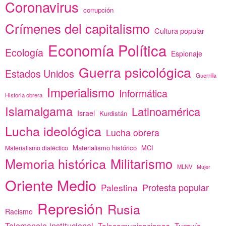
Coronavirus
corrupción
Crímenes del capitalismo
Cultura popular
Economía Política
Ecología
Espionaje
Guerra psicológica
Estados Unidos
Guerrilla
Imperialismo
Informática
Historia obrera
Islamalgama
Latinoamérica
Israel
Kurdistán
Lucha ideológica
Lucha obrera
Materialismo histórico
MCI
Materialismo dialéctico
Memoria histórica
Militarismo
MLNV
Mujer
Oriente Medio
Protesta popular
Palestina
Represión
Rusia
Racismo
Tejemaneje institucional
Telecomunicaciones
Turquía