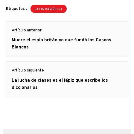
Etiquetas :
LATINOAMÉRICA
Navegación
Artículo anterior
de
Artículo
Muere el espía británico que fundó los Cascos
entradas
anterior
Blancos
Artículo siguiente
Artículo
La lucha de clases es el lápiz que escribe los
siguiente:
diccionarios