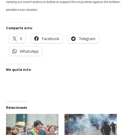
carrying-out-covert-actions-in-bolivia-to-support-the-coup-detat-against-the-bolivian-
president-evo-morales/
Comparte esto:
X
Facebook
Telegram
WhatsApp
Me gusta esto:
Relacionado