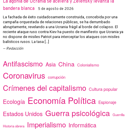
La agonía de Ucrania se acelera y Zelensky levanta la
bandera blanca
5 de agosto de 2026
La fachada de éxito cuidadosamente construida, concebida por una
campaña orquestada de relaciones públicas, se ha derrumbado
abruptamente, revelando a una Ucrania frágil al borde del colapso. El
reciente ataque ruso contra Kiev ha puesto de manifiesto que Ucrania ya
no dispone de misiles Patriot para interceptar los ataques con misiles
balísticos rusos. La tasa […]
Redacción
Antifascismo
China
Asia
Colonialismo
Coronavirus
corrupción
Crímenes del capitalismo
Cultura popular
Economía Política
Ecología
Espionaje
Guerra psicológica
Estados Unidos
Guerrilla
Imperialismo
Informática
Historia obrera