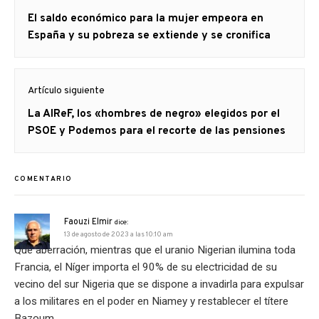
de
Artículo
El saldo económico para la mujer empeora en
entradas
anterior
España y su pobreza se extiende y se cronifica
Artículo siguiente
Artículo
La AIReF, los «hombres de negro» elegidos por el
siguiente:
PSOE y Podemos para el recorte de las pensiones
COMENTARIO
Faouzi Elmir
dice:
13 de agosto de 2023 a las 10:10 am
Qué aberración, mientras que el uranio Nigerian ilumina toda
Francia, el Níger importa el 90% de su electricidad de su
vecino del sur Nigeria que se dispone a invadirla para expulsar
a los militares en el poder en Niamey y restablecer el títere
Bazoum