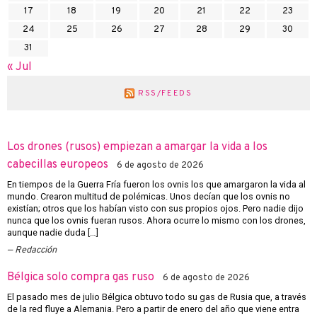
17
18
19
20
21
22
23
24
25
26
27
28
29
30
31
« Jul
RSS/FEEDS
Los drones (rusos) empiezan a amargar la vida a los
cabecillas europeos
6 de agosto de 2026
En tiempos de la Guerra Fría fueron los ovnis los que amargaron la vida al
mundo. Crearon multitud de polémicas. Unos decían que los ovnis no
existían; otros que los habían visto con sus propios ojos. Pero nadie dijo
nunca que los ovnis fueran rusos. Ahora ocurre lo mismo con los drones,
aunque nadie duda […]
Redacción
Bélgica solo compra gas ruso
6 de agosto de 2026
El pasado mes de julio Bélgica obtuvo todo su gas de Rusia que, a través
de la red fluye a Alemania. Pero a partir de enero del año que viene entra