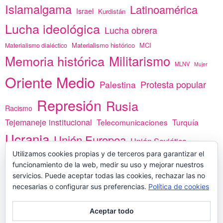
Islamalgama
Latinoamérica
Israel
Kurdistán
Lucha ideológica
Lucha obrera
Materialismo histórico
MCI
Materialismo dialéctico
Memoria histórica
Militarismo
MLNV
Mujer
Oriente Medio
Protesta popular
Palestina
Represión
Rusia
Racismo
Tejemaneje institucional
Telecomunicaciones
Turquía
Ucrania
Unión Europea
Unión Soviética
África
Utilizamos cookies propias y de terceros para garantizar el
vacunas
Yemen
funcionamiento de la web, medir su uso y mejorar nuestros
servicios. Puede aceptar todas las cookies, rechazar las no
necesarias o configurar sus preferencias.
Política de cookies
PREGÚNTANOS
Aceptar todo