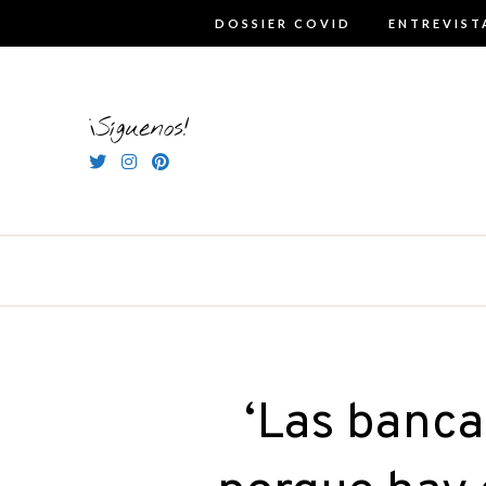
Skip
DOSSIER COVID
ENTREVIST
to
content
¡Síguenos!
‘Las banca