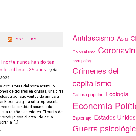
Antifascismo
C
Asia
RSS/FEEDS
Coronavir
Colonialismo
corrupción
l norte nunca ha sido tan
Crímenes del
n los últimos 35 años
9 de
 2026
capitalismo
 y 2025 Corea del norte acumuló
ones de dólares en divisas, una cifra
Ecología
Cultura popular
ulsada por sus ventas de armas a
Economía Políti
ún Bloomberg. La cifra representa
o veces la cantidad acumulada
 cuatro años anteriores. El punto de
Estados Unidos
Espionaje
e produjo con el estallido de la
crania, […]
Guerra psicológi
ón