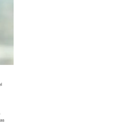
el
n
ías