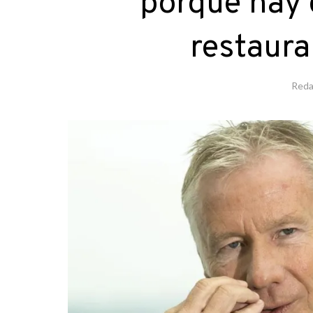
porque hay 
restaura
Reda