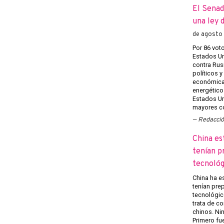
El Senad
una ley 
de agosto
Por 86 voto
Estados Un
contra Rusi
políticos y
económicas
energéticos
Estados Un
mayores co
Redacci
China es
tenían p
tecnológ
China ha e
tenían pre
tecnológico
trata de c
chinos. Ni
Primero fu