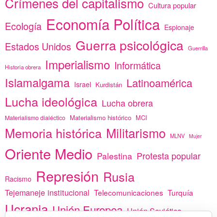
Crímenes del capitalismo
Cultura popular
Economía Política
Ecología
Espionaje
Guerra psicológica
Estados Unidos
Guerrilla
Imperialismo
Informática
Historia obrera
Islamalgama
Latinoamérica
Israel
Kurdistán
Lucha ideológica
Lucha obrera
Materialismo histórico
MCI
Materialismo dialéctico
Memoria histórica
Militarismo
MLNV
Mujer
Oriente Medio
Protesta popular
Palestina
Represión
Rusia
Racismo
Tejemaneje institucional
Telecomunicaciones
Turquía
Ucrania
Unión Europea
Unión Soviética