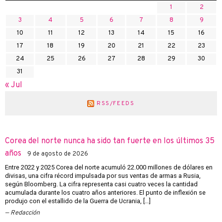
1
2
3
4
5
6
7
8
9
10
11
12
13
14
15
16
17
18
19
20
21
22
23
24
25
26
27
28
29
30
31
« Jul
RSS/FEEDS
Corea del norte nunca ha sido tan fuerte en los últimos 35
años
9 de agosto de 2026
Entre 2022 y 2025 Corea del norte acumuló 22.000 millones de dólares en
divisas, una cifra récord impulsada por sus ventas de armas a Rusia,
según Bloomberg. La cifra representa casi cuatro veces la cantidad
acumulada durante los cuatro años anteriores. El punto de inflexión se
produjo con el estallido de la Guerra de Ucrania, […]
Redacción