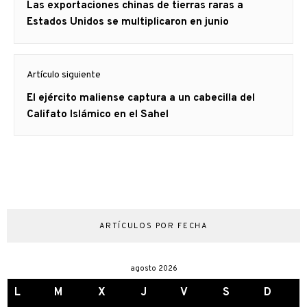
Artículo
Las exportaciones chinas de tierras raras a
entradas
anterior
Estados Unidos se multiplicaron en junio
Artículo siguiente
Artículo
El ejército maliense captura a un cabecilla del
siguiente:
Califato Islámico en el Sahel
ARTÍCULOS POR FECHA
agosto 2026
L
M
X
J
V
S
D