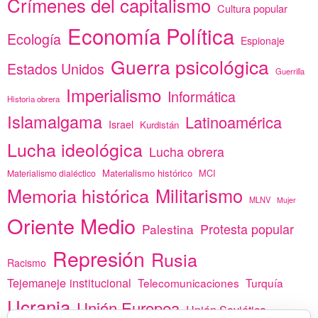
Crímenes del capitalismo
Cultura popular
Economía Política
Ecología
Espionaje
Guerra psicológica
Estados Unidos
Guerrilla
Imperialismo
Informática
Historia obrera
Islamalgama
Latinoamérica
Israel
Kurdistán
Lucha ideológica
Lucha obrera
Materialismo histórico
MCI
Materialismo dialéctico
Memoria histórica
Militarismo
MLNV
Mujer
Oriente Medio
Protesta popular
Palestina
Represión
Rusia
Racismo
Tejemaneje institucional
Telecomunicaciones
Turquía
Ucrania
Unión Europea
Unión Soviética