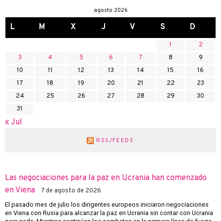
agosto 2026
L
M
X
J
V
S
D
1
2
3
4
5
6
7
8
9
10
11
12
13
14
15
16
17
18
19
20
21
22
23
24
25
26
27
28
29
30
31
« Jul
RSS/FEEDS
Las negociaciones para la paz en Ucrania han comenzado
en Viena
7 de agosto de 2026
El pasado mes de julio los dirigentes europeos iniciaron negociaciones
en Viena con Rusia para alcanzar la paz en Ucrania sin contar con Ucrania