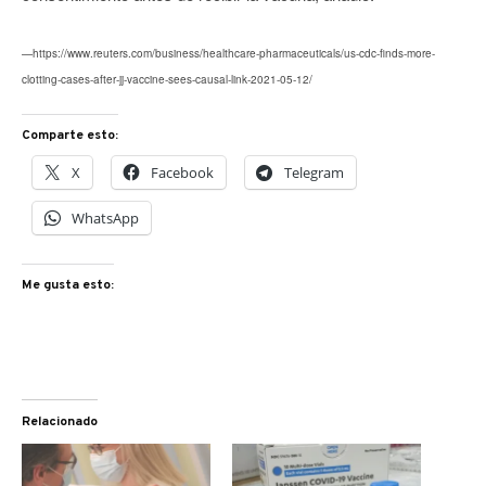
—https://www.reuters.com/business/healthcare-pharmaceuticals/us-cdc-finds-more-
clotting-cases-after-jj-vaccine-sees-causal-link-2021-05-12/
Comparte esto:
X
Facebook
Telegram
WhatsApp
Me gusta esto:
Relacionado