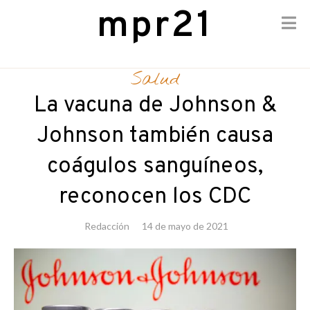
mpr21
Skip
to
Salud
content
La vacuna de Johnson &
Johnson también causa
coágulos sanguíneos,
reconocen los CDC
Redacción
14 de mayo de 2021