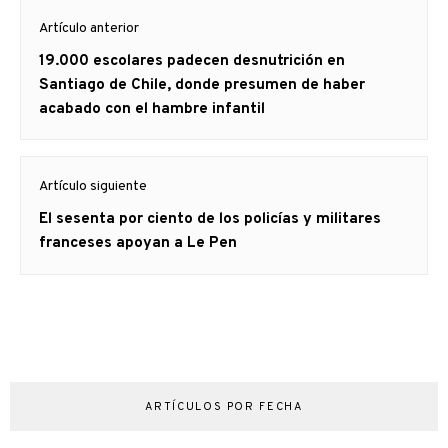
Navegación
Artículo anterior
de
Artículo
19.000 escolares padecen desnutrición en
entradas
anterior
Santiago de Chile, donde presumen de haber
acabado con el hambre infantil
Artículo siguiente
Artículo
El sesenta por ciento de los policías y militares
siguiente:
franceses apoyan a Le Pen
ARTÍCULOS POR FECHA