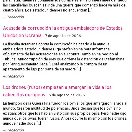
para nada. Mientras continúan los combates en la primera línea de fuego,
las cancillerías buscan salir de una guerra que comenzó hace ya más de
cuatro años. Los estadounidenses no encuentran […]
Redacción
Acusada de corrupción la antigua embajadora de Estados
Unidos en Ucrania
7 de agosto de 2026
La fiscalía ucraniana contra la corrupción ha citado a la antigua
embajadora estadounidense Olga Stefanishina para informarle
oficialmente de las acusaciones en su contra. También ha pedido al
Tribunal Anticorrupción de Kiev que ordene la detención de Stefanshina
por “enriquecimiento ilegal”. Está analizando la compra de un
apartamento de lujo por parte de su madre […]
Redacción
Los drones (rusos) empiezan a amargar la vida a los
cabecillas europeos
6 de agosto de 2026
En tiempos de la Guerra Fría fueron los ovnis los que amargaron la vida al
mundo. Crearon multitud de polémicas. Unos decían que los ovnis no
existían; otros que los habían visto con sus propios ojos. Pero nadie dijo
nunca que los ovnis fueran rusos. Ahora ocurre lo mismo con los drones,
aunque nadie duda […]
Redacción