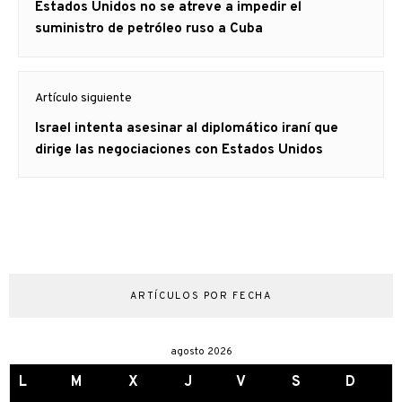
Artículo
Estados Unidos no se atreve a impedir el
entradas
anterior
suministro de petróleo ruso a Cuba
Artículo siguiente
Artículo
Israel intenta asesinar al diplomático iraní que
siguiente:
dirige las negociaciones con Estados Unidos
ARTÍCULOS POR FECHA
agosto 2026
L
M
X
J
V
S
D