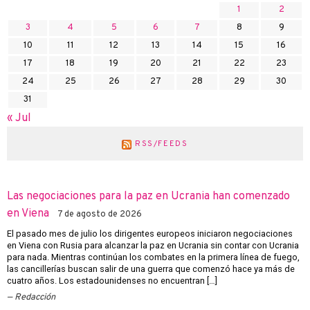
1
2
3
4
5
6
7
8
9
10
11
12
13
14
15
16
17
18
19
20
21
22
23
24
25
26
27
28
29
30
31
« Jul
RSS/FEEDS
Las negociaciones para la paz en Ucrania han comenzado
en Viena
7 de agosto de 2026
El pasado mes de julio los dirigentes europeos iniciaron negociaciones
en Viena con Rusia para alcanzar la paz en Ucrania sin contar con Ucrania
para nada. Mientras continúan los combates en la primera línea de fuego,
las cancillerías buscan salir de una guerra que comenzó hace ya más de
cuatro años. Los estadounidenses no encuentran […]
Redacción