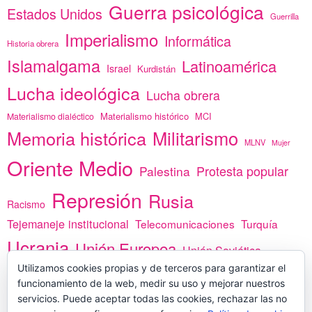
Guerra psicológica
Estados Unidos
Guerrilla
Imperialismo
Informática
Historia obrera
Islamalgama
Latinoamérica
Israel
Kurdistán
Lucha ideológica
Lucha obrera
Materialismo histórico
MCI
Materialismo dialéctico
Memoria histórica
Militarismo
MLNV
Mujer
Oriente Medio
Protesta popular
Palestina
Represión
Rusia
Racismo
Tejemaneje institucional
Telecomunicaciones
Turquía
Ucrania
Unión Europea
Unión Soviética
África
Utilizamos cookies propias y de terceros para garantizar el
vacunas
Yemen
funcionamiento de la web, medir su uso y mejorar nuestros
servicios. Puede aceptar todas las cookies, rechazar las no