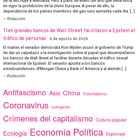
de la red fluye a Alemania. Pero a partir de enero del año que viene entra
en vigor la prohibición de la Unión Europea. A pesar de ello, la
dependencia de los países miembros del gas ruso aumenta cada dia. […]
Redacción
Tres grandes bancos de Wall Street facilitaron a Epstein el
tráfico de personas
6 de agosto de 2026
El martes el senador demócrata Ron Wyden acusó al gobierno de Trump
de dar un carpetazo a la investigación sobre el papel que desempeñaron
los bancos de Wall Street al facilitar durante décadas el tráfico sexual
internacional de Epstein. El senador apunta a los bancos
estadounidenses JPMorgan Chase y Bank of America y al alemán […]
Redacción
Antifascismo
China
Asia
Colonialismo
Coronavirus
corrupción
Crímenes del capitalismo
Cultura popular
Economía Política
Ecología
Espionaje