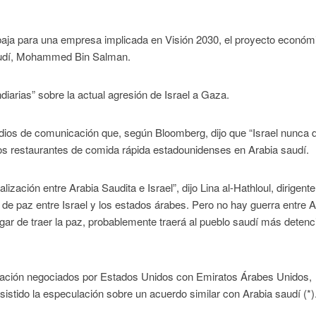
abaja para una empresa implicada en Visión 2030, el proyecto económ
audí, Mohammed Bin Salman.
diarias” sobre la actual agresión de Israel a Gaza.
dios de comunicación que, según Bloomberg, dijo que “Israel nunca 
os restaurantes de comida rápida estadounidenses en Arabia saudí.
zación entre Arabia Saudita e Israel”, dijo Lina al-Hathloul, dirigent
e paz entre Israel y los estados árabes. Pero no hay guerra entre A
gar de traer la paz, probablemente traerá al pueblo saudí más detenc
zación negociados por Estados Unidos con Emiratos Árabes Unidos,
stido la especulación sobre un acuerdo similar con Arabia saudí (*)