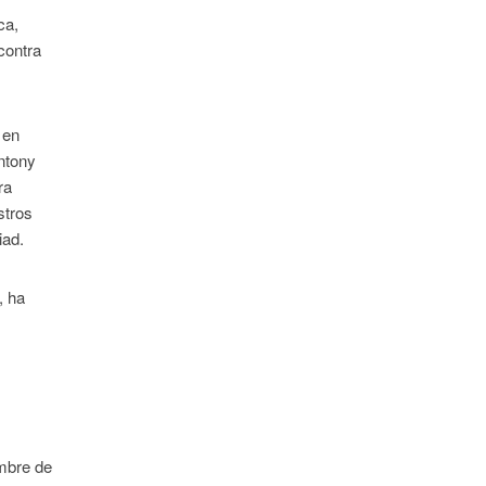
ca,
contra
 en
ntony
ra
stros
iad.
, ha
embre de