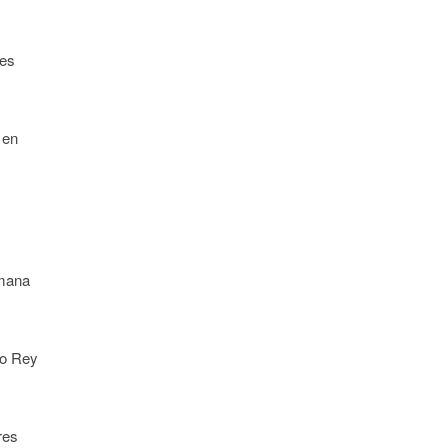
jes
 en
emana
ro Rey
res