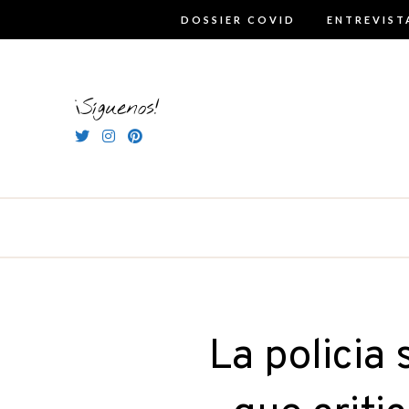
Skip
DOSSIER COVID
ENTREVIST
to
content
¡Síguenos!
La policia 