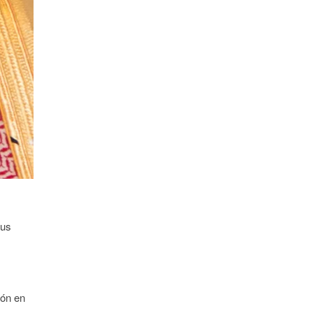
sus
ión en