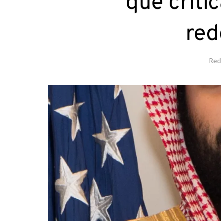
que critic
red
Red