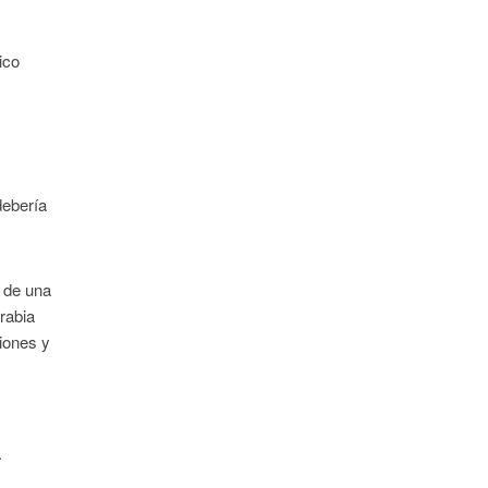
ico
debería
e de una
rabia
iones y
.