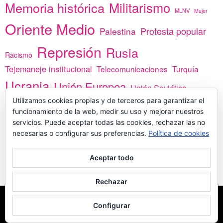
Memoria histórica
Militarismo
MLNV
Mujer
Oriente Medio
Protesta popular
Palestina
Represión
Rusia
Racismo
Tejemaneje institucional
Telecomunicaciones
Turquía
Ucrania
Unión Europea
Unión Soviética
Utilizamos cookies propias y de terceros para garantizar el
África
vacunas
Yemen
funcionamiento de la web, medir su uso y mejorar nuestros
servicios. Puede aceptar todas las cookies, rechazar las no
necesarias o configurar sus preferencias.
Política de cookies
PREGÚNTANOS
Aceptar todo
Rechazar
COPYLEFT - CÍTANOS SI USAS CONTENIDOS DE ESTA WEB
POLÍTICA DE
Configurar
COOKIES
MADE WITH
POR
WPLOOK THEMES