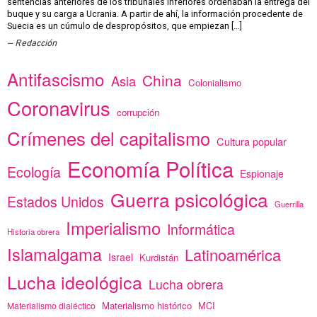
sentencias anteriores de los tribunales inferiores ordenaban la entrega del
buque y su carga a Ucrania. A partir de ahí, la información procedente de
Suecia es un cúmulo de despropósitos, que empiezan […]
Redacción
Antifascismo
China
Asia
Colonialismo
Coronavirus
corrupción
Crímenes del capitalismo
Cultura popular
Economía Política
Ecología
Espionaje
Guerra psicológica
Estados Unidos
Guerrilla
Imperialismo
Informática
Historia obrera
Islamalgama
Latinoamérica
Israel
Kurdistán
Lucha ideológica
Lucha obrera
Materialismo histórico
MCI
Materialismo dialéctico