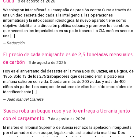
Cuba
8 de agosto de 2026
Washington intensificará su campaña de presión contra Cuba a través de
una unidad secreta dedicada a la inteligencia, las operaciones
informáticas y la intoxicación ideológica. El nuevo aparato tiene como
objetivo debilitar a la dirección política cubana y promover los cambios
que necesitan los imperialistas en su patio trasero. La CIA creó en secreto
una […]
Redacción
El precio de cada emigrante es de 2,5 toneladas mensuales
de carbón
8 de agosto de 2026
Hoy es el aniversario del desastre en la mina Bois du Cazier, en Bélgica, de
1956. Sólo 13 de los 275 trabajadores que descendieron al pozo esa
mañana salieron con vida. Quedaron más de 200 viudas y más de 400
niños sin padre. Los cuerpos de catorce de ellos han sido imposibles de
identificar hasta […]
Juan Manuel Olarieta
Suecia roba un buque ruso y se lo entrega a Ucrania junto
con el cargamento
7 de agosto de 2026
El martes el Tribunal Supremo de Suecia rechazó la apelación interpuesta
por el armador de un buque, legalizando así la piratería marítima. Dos