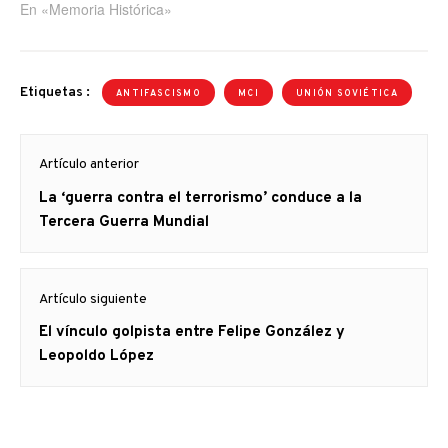
En «Memoria Histórica»
Etiquetas :
ANTIFASCISMO
MCI
UNIÓN SOVIÉTICA
Navegación
Artículo anterior
de
Artículo
La ‘guerra contra el terrorismo’ conduce a la
entradas
anterior
Tercera Guerra Mundial
Artículo siguiente
Artículo
El vínculo golpista entre Felipe González y
siguiente:
Leopoldo López