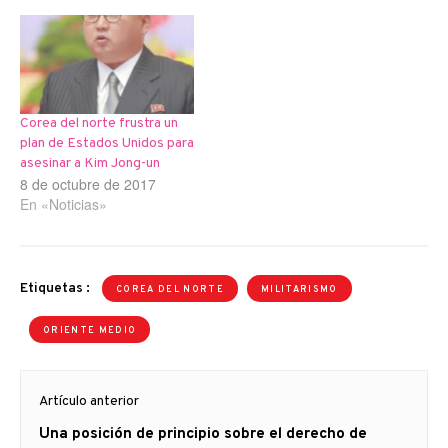
Corea del norte frustra un
plan de Estados Unidos para
asesinar a Kim Jong-un
8 de octubre de 2017
En «Noticias»
Etiquetas :
COREA DEL NORTE
MILITARISMO
ORIENTE MEDIO
Navegación
Artículo anterior
de
Artículo
Una posición de principio sobre el derecho de
entradas