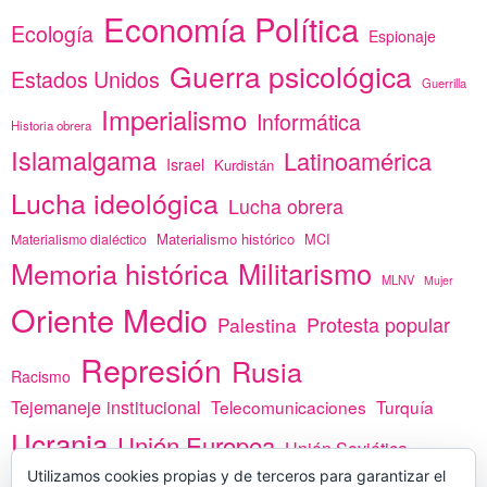
Economía Política
Ecología
Espionaje
Guerra psicológica
Estados Unidos
Guerrilla
Imperialismo
Informática
Historia obrera
Islamalgama
Latinoamérica
Israel
Kurdistán
Lucha ideológica
Lucha obrera
Materialismo histórico
MCI
Materialismo dialéctico
Memoria histórica
Militarismo
MLNV
Mujer
Oriente Medio
Protesta popular
Palestina
Represión
Rusia
Racismo
Tejemaneje institucional
Telecomunicaciones
Turquía
Ucrania
Unión Europea
Unión Soviética
Utilizamos cookies propias y de terceros para garantizar el
África