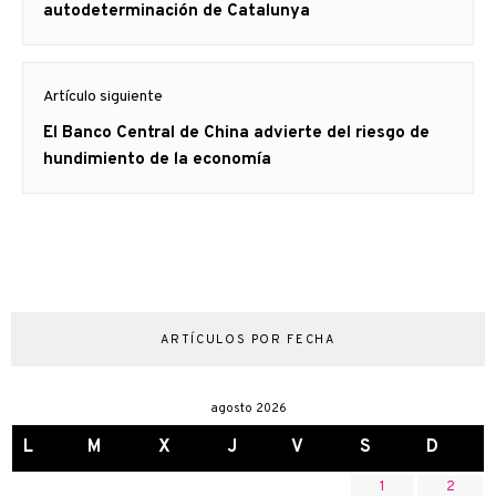
anterior
autodeterminación de Catalunya
Artículo siguiente
Artículo
El Banco Central de China advierte del riesgo de
siguiente:
hundimiento de la economía
ARTÍCULOS POR FECHA
agosto 2026
L
M
X
J
V
S
D
1
2