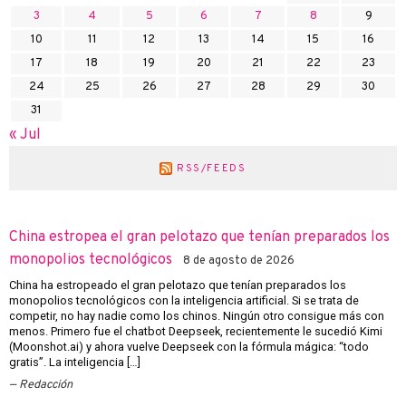
3
4
5
6
7
8
9
10
11
12
13
14
15
16
17
18
19
20
21
22
23
24
25
26
27
28
29
30
31
« Jul
RSS/FEEDS
China estropea el gran pelotazo que tenían preparados los
monopolios tecnológicos
8 de agosto de 2026
China ha estropeado el gran pelotazo que tenían preparados los
monopolios tecnológicos con la inteligencia artificial. Si se trata de
competir, no hay nadie como los chinos. Ningún otro consigue más con
menos. Primero fue el chatbot Deepseek, recientemente le sucedió Kimi
(Moonshot.ai) y ahora vuelve Deepseek con la fórmula mágica: “todo
gratis”. La inteligencia […]
Redacción