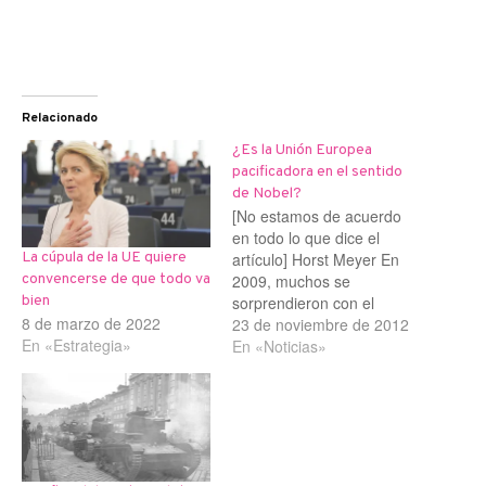
Relacionado
¿Es la Unión Europea
pacificadora en el sentido
de Nobel?
[No estamos de acuerdo
en todo lo que dice el
artículo] Horst Meyer En
La cúpula de la UE quiere
2009, muchos se
convencerse de que todo va
sorprendieron con el
bien
8 de marzo de 2022
otorgamiento del Premio
23 de noviembre de 2012
En «Estrategia»
Nobel de la Paz a Barack
En «Noticias»
Obama, que fuera de sus
consignas «Change» y
«Yes, we can» no había
aportado gran cosa en ese
campo. Tres años…