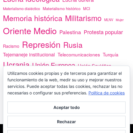
Materialismo histórico
MCI
Materialismo dialéctico
Memoria histórica
Militarismo
MLNV
Mujer
Oriente Medio
Protesta popular
Palestina
Represión
Rusia
Racismo
Tejemaneje institucional
Telecomunicaciones
Turquía
Ucrania
Unión Europea
Unión Soviética
África
Utilizamos cookies propias y de terceros para garantizar el
vacunas
Yemen
funcionamiento de la web, medir su uso y mejorar nuestros
servicios. Puede aceptar todas las cookies, rechazar las no
necesarias o configurar sus preferencias.
Política de cookies
PREGÚNTANOS
Aceptar todo
Rechazar
COPYLEFT - CÍTANOS SI USAS CONTENIDOS DE ESTA WEB
POLÍTICA DE