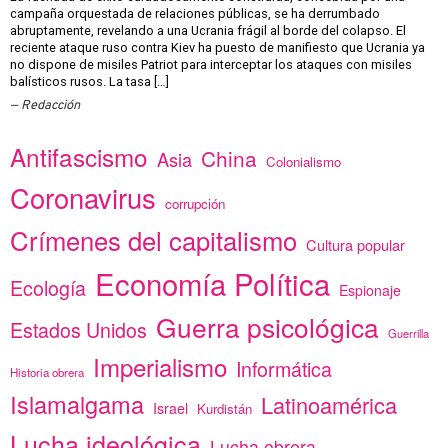
campaña orquestada de relaciones públicas, se ha derrumbado
abruptamente, revelando a una Ucrania frágil al borde del colapso. El
reciente ataque ruso contra Kiev ha puesto de manifiesto que Ucrania ya
no dispone de misiles Patriot para interceptar los ataques con misiles
balísticos rusos. La tasa […]
Redacción
Antifascismo
China
Asia
Colonialismo
Coronavirus
corrupción
Crímenes del capitalismo
Cultura popular
Economía Política
Ecología
Espionaje
Guerra psicológica
Estados Unidos
Guerrilla
Imperialismo
Informática
Historia obrera
Islamalgama
Latinoamérica
Israel
Kurdistán
Lucha ideológica
Lucha obrera