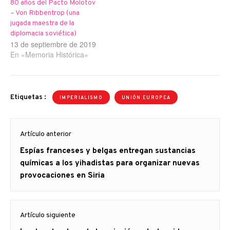
80 años del Pacto Molotov
– Von Ribbentrop (una
jugada maestra de la
diplomacia soviética)
13 de septiembre de 2019
En «Memoria Histórica»
Etiquetas :
IMPERIALISMO
UNIÓN EUROPEA
Navegación
Artículo anterior
de
Artículo
Espías franceses y belgas entregan sustancias
entradas
anterior
químicas a los yihadistas para organizar nuevas
provocaciones en Siria
Artículo siguiente