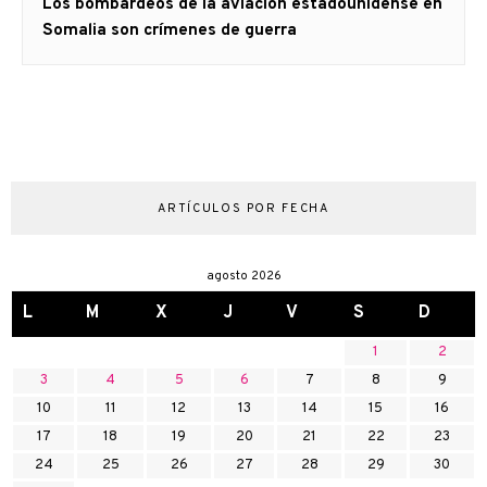
Artículo
Los bombardeos de la aviación estadounidense en
siguiente:
Somalia son crímenes de guerra
ARTÍCULOS POR FECHA
agosto 2026
L
M
X
J
V
S
D
1
2
3
4
5
6
7
8
9
10
11
12
13
14
15
16
17
18
19
20
21
22
23
24
25
26
27
28
29
30