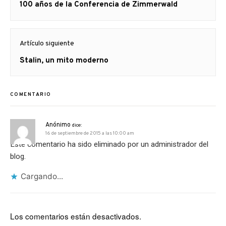
Artículo
100 años de la Conferencia de Zimmerwald
entradas
anterior
Artículo siguiente
Artículo
Stalin, un mito moderno
siguiente:
COMENTARIO
Anónimo
dice:
16 de septiembre de 2015 a las 10:00 am
Este comentario ha sido eliminado por un administrador del
blog.
Cargando...
Los comentarios están desactivados.