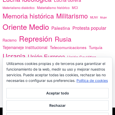
Materialismo histórico
MCI
Materialismo dialéctico
Memoria histórica
Militarismo
MLNV
Mujer
Oriente Medio
Protesta popular
Palestina
Represión
Rusia
Racismo
Tejemaneje institucional
Telecomunicaciones
Turquía
Ucrania
Unión Europea
Unión Soviética
Utilizamos cookies propias y de terceros para garantizar el
África
vacunas
Yemen
funcionamiento de la web, medir su uso y mejorar nuestros
servicios. Puede aceptar todas las cookies, rechazar las no
necesarias o configurar sus preferencias.
Política de cookies
PREGÚNTANOS
Aceptar todo
Rechazar
COPYLEFT - CÍTANOS SI USAS CONTENIDOS DE ESTA WEB
POLÍTICA DE