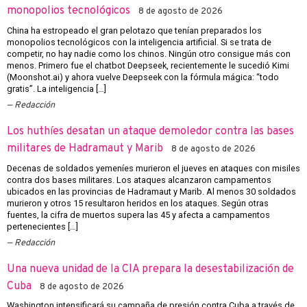
monopolios tecnológicos
8 de agosto de 2026
China ha estropeado el gran pelotazo que tenían preparados los
monopolios tecnológicos con la inteligencia artificial. Si se trata de
competir, no hay nadie como los chinos. Ningún otro consigue más con
menos. Primero fue el chatbot Deepseek, recientemente le sucedió Kimi
(Moonshot.ai) y ahora vuelve Deepseek con la fórmula mágica: “todo
gratis”. La inteligencia […]
Redacción
Los huthíes desatan un ataque demoledor contra las bases
militares de Hadramaut y Marib
8 de agosto de 2026
Decenas de soldados yemeníes murieron el jueves en ataques con misiles
contra dos bases militares. Los ataques alcanzaron campamentos
ubicados en las provincias de Hadramaut y Marib. Al menos 30 soldados
murieron y otros 15 resultaron heridos en los ataques. Según otras
fuentes, la cifra de muertos supera las 45 y afecta a campamentos
pertenecientes […]
Redacción
Una nueva unidad de la CIA prepara la desestabilización de
Cuba
8 de agosto de 2026
Washington intensificará su campaña de presión contra Cuba a través de