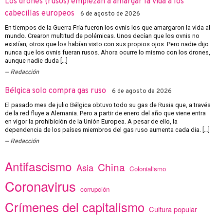
Los drones (rusos) empiezan a amargar la vida a los
cabecillas europeos
6 de agosto de 2026
En tiempos de la Guerra Fría fueron los ovnis los que amargaron la vida al
mundo. Crearon multitud de polémicas. Unos decían que los ovnis no
existían; otros que los habían visto con sus propios ojos. Pero nadie dijo
nunca que los ovnis fueran rusos. Ahora ocurre lo mismo con los drones,
aunque nadie duda […]
Redacción
Bélgica solo compra gas ruso
6 de agosto de 2026
El pasado mes de julio Bélgica obtuvo todo su gas de Rusia que, a través
de la red fluye a Alemania. Pero a partir de enero del año que viene entra
en vigor la prohibición de la Unión Europea. A pesar de ello, la
dependencia de los países miembros del gas ruso aumenta cada dia. […]
Redacción
Antifascismo
China
Asia
Colonialismo
Coronavirus
corrupción
Crímenes del capitalismo
Cultura popular