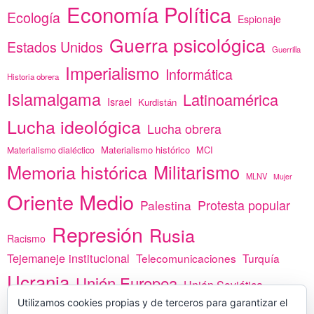
Economía Política
Ecología
Espionaje
Guerra psicológica
Estados Unidos
Guerrilla
Imperialismo
Informática
Historia obrera
Islamalgama
Latinoamérica
Israel
Kurdistán
Lucha ideológica
Lucha obrera
Materialismo histórico
MCI
Materialismo dialéctico
Memoria histórica
Militarismo
MLNV
Mujer
Oriente Medio
Protesta popular
Palestina
Represión
Rusia
Racismo
Tejemaneje institucional
Telecomunicaciones
Turquía
Ucrania
Unión Europea
Unión Soviética
África
Utilizamos cookies propias y de terceros para garantizar el
vacunas
Yemen