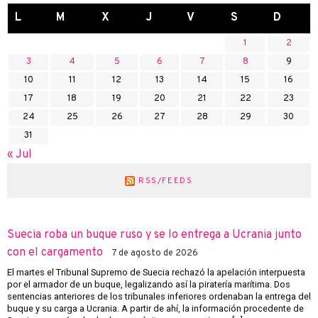
L
M
X
J
V
S
D
1
2
3
4
5
6
7
8
9
10
11
12
13
14
15
16
17
18
19
20
21
22
23
24
25
26
27
28
29
30
31
« Jul
RSS/FEEDS
Suecia roba un buque ruso y se lo entrega a Ucrania junto
con el cargamento
7 de agosto de 2026
El martes el Tribunal Supremo de Suecia rechazó la apelación interpuesta
por el armador de un buque, legalizando así la piratería marítima. Dos
sentencias anteriores de los tribunales inferiores ordenaban la entrega del
buque y su carga a Ucrania. A partir de ahí, la información procedente de