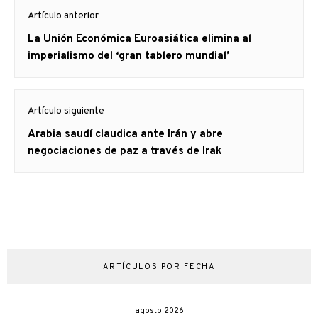
Navegación
Artículo anterior
de
Artículo
La Unión Económica Euroasiática elimina al
entradas
anterior
imperialismo del ‘gran tablero mundial’
Artículo siguiente
Artículo
Arabia saudí claudica ante Irán y abre
siguiente:
negociaciones de paz a través de Irak
ARTÍCULOS POR FECHA
agosto 2026