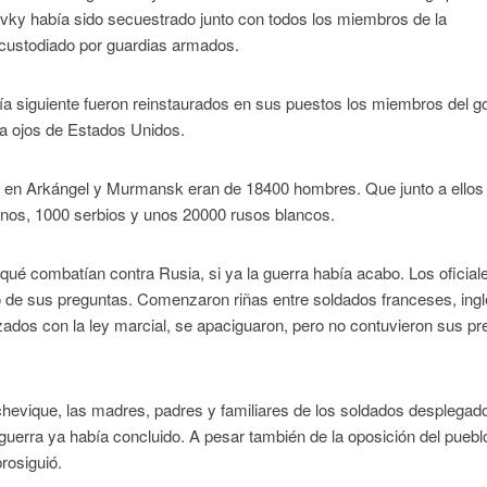
osvky había sido secuestrado junto con todos los miembros de la
 custodiado por guardias armados.
ía siguiente fueron reinstaurados en sus puestos los miembros del g
 a ojos de Estados Unidos.
s en Arkángel y Murmansk eran de 18400 hombres. Que junto a ellos
anos, 1000 serbios y unos 20000 rusos blancos.
é combatían contra Rusia, si ya la guerra había acabo. Los oficial
cío de sus preguntas. Comenzaron riñas entre soldados franceses, ing
dos con la ley marcial, se apaciguaron, pero no contuvieron sus pr
chevique, las madres, padres y familiares de los soldados desplegad
 guerra ya había concluido. A pesar también de la oposición del puebl
rosiguió.