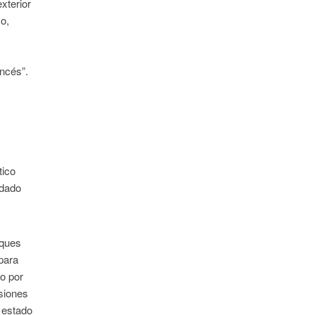
xterior
o,
ancés”.
tico
 dado
uques
para
do por
nsiones
e estado