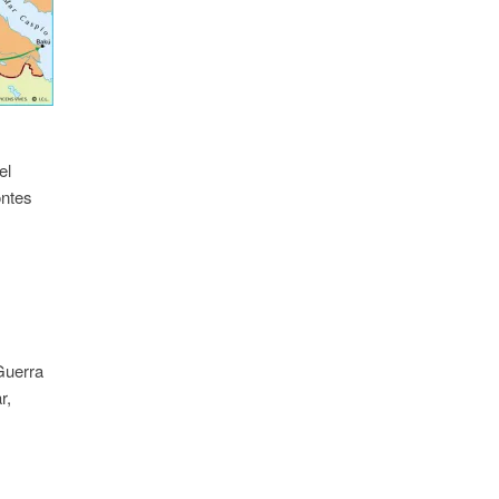
el
ontes
Guerra
r,