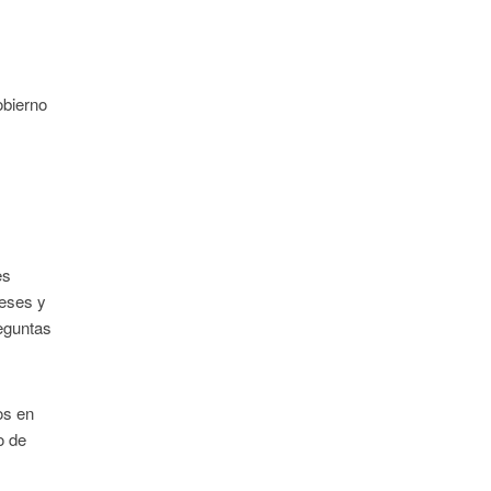
obierno
es
leses y
eguntas
os en
o de