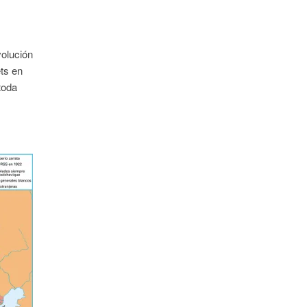
volución
ets en
toda