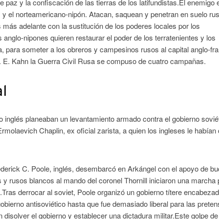
paz y la confiscación de las tierras de los latifundistas.El enemigo e
s y el norteamericano-nipón. Atacan, saquean y penetran en suelo rus
más adelante con la sustitución de los poderes locales por los
as anglo-nipones quieren restaurar el poder de los terratenientes y los
rra, para someter a los obreros y campesinos rusos al capital anglo-fr
 A. E. Kahn la Guerra Civil Rusa se compuso de cuatro campañas.
l
 inglés planeaban un levantamiento armado contra el gobierno sovié
rmolaevich Chaplin, ex oficial zarista, a quien los ingleses le habían
Frederick C. Poole, inglés, desembarcó en Arkángel con el apoyo de b
 y rusos blancos al mando del coronel Thornill iniciaron una marcha 
a.Tras derrocar al soviet, Poole organizó un gobierno títere encabeza
bierno antisoviético hasta que fue demasiado liberal para las prete
n disolver el gobierno y establecer una dictadura militar.Este golpe d