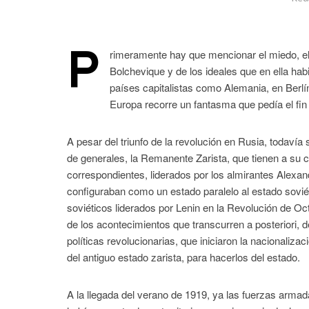
P
rimeramente hay que mencionar el miedo, el t
Bolchevique y de los ideales que en ella ha
países capitalistas como Alemania, en Berl
Europa recorre un fantasma que pedía el fin 
A pesar del triunfo de la revolución en Rusia, todavía 
de generales, la Remanente Zarista, que tienen a su c
correspondientes, liderados por los almirantes Alexa
configuraban como un estado paralelo al estado soviét
soviéticos liderados por Lenin en la Revolución de Oct
de los acontecimientos que transcurren a posteriori, 
políticas revolucionarias, que iniciaron la nacionalizac
del antiguo estado zarista, para hacerlos del estado.
A la llegada del verano de 1919, ya las fuerzas arma