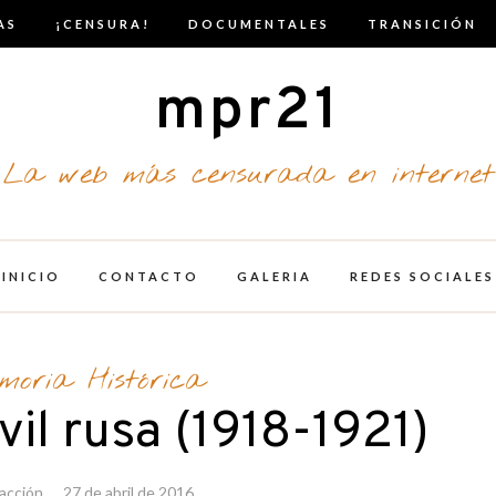
AS
¡CENSURA!
DOCUMENTALES
TRANSICIÓN
mpr21
La web más censurada en internet
INICIO
CONTACTO
GALERIA
REDES SOCIALES
moria Histórica
vil rusa (1918-1921)
acción
27 de abril de 2016