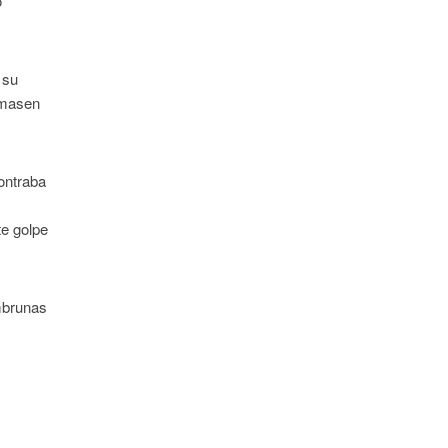
o
 su
omasen
ontraba
te golpe
ambrunas