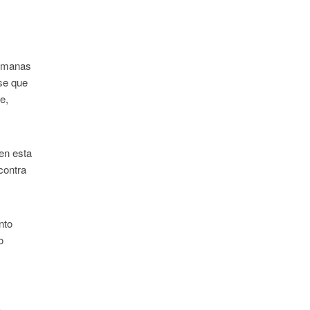
lemanas
ose que
e,
 en esta
contra
nto
o