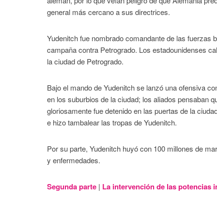
alemán, por lo que veían peligro de que Alemania pre
general más cercano a sus directrices.
Yudenitch fue nombrado comandante de las fuerzas blan
campaña contra Petrogrado. Los estadounidenses calc
la ciudad de Petrogrado.
Bajo el mando de Yudenitch se lanzó una ofensiva co
en los suburbios de la ciudad; los aliados pensaban q
gloriosamente fue detenido en las puertas de la ciudad
e hizo tambalear las tropas de Yudenitch.
Por su parte, Yudenitch huyó con 100 millones de mar
y enfermedades.
Segunda parte
|
La intervención de las potencias im