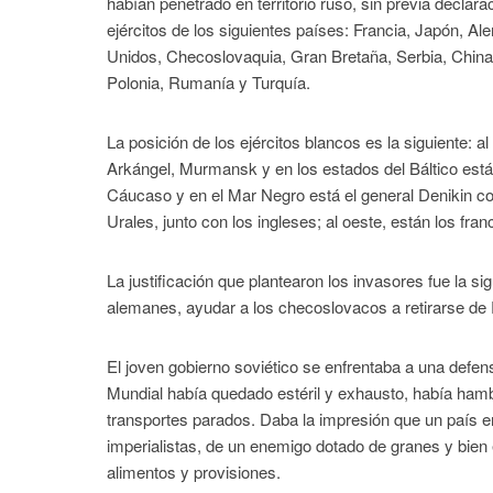
habían penetrado en territorio ruso, sin previa declara
ejércitos de los siguientes países: Francia, Japón, Ale
Unidos, Checoslovaquia, Gran Bretaña, Serbia, China,
Polonia, Rumanía y Turquía.
La posición de los ejércitos blancos es la siguiente: al
Arkángel, Murmansk y en los estados del Báltico están 
Cáucaso y en el Mar Negro está el general Denikin co
Urales, junto con los ingleses; al oeste, están los fran
La justificación que plantearon los invasores fue la s
alemanes, ayudar a los checoslovacos a retirarse de R
El joven gobierno soviético se enfrentaba a una defe
Mundial había quedado estéril y exhausto, había hambr
transportes parados. Daba la impresión que un país e
imperialistas, de un enemigo dotado de granes y bien
alimentos y provisiones.