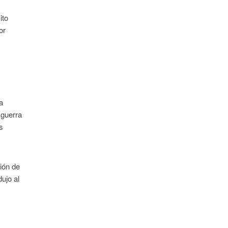
ito
or
a
 guerra
s
ción de
dujo al