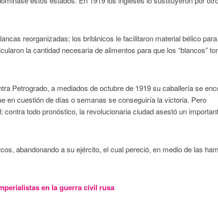
dominase estos estados. En 1919 los ingleses lo sustituyeron por otr
cas reorganizadas; los británicos le facilitaron material bélico para
ularon la cantidad necesaria de alimentos para que los “blancos” t
ntra Petrogrado, a mediados de octubre de 1919 su caballería se enc
ue en cuestión de días o semanas se conseguiría la victoria. Pero
; contra todo pronóstico, la revolucionaria ciudad asestó un importan
cos, abandonando a su ejército, el cual pereció, en medio de las h
perialistas en la guerra civil rusa