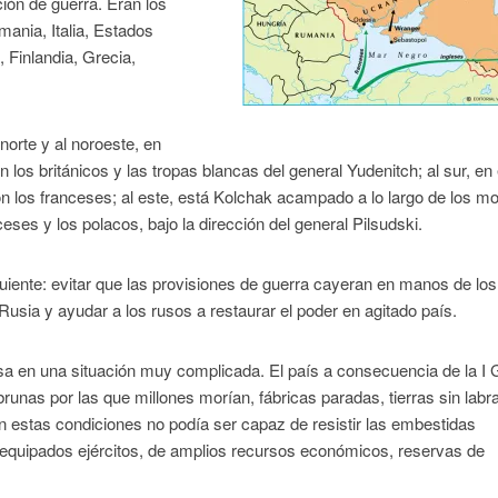
ción de guerra. Eran los
mania, Italia, Estados
 Finlandia, Grecia,
 norte y al noroeste, en
los británicos y las tropas blancas del general Yudenitch; al sur, en 
n los franceses; al este, está Kolchak acampado a lo largo de los m
ceses y los polacos, bajo la dirección del general Pilsudski.
iguiente: evitar que las provisiones de guerra cayeran en manos de los
usia y ayudar a los rusos a restaurar el poder en agitado país.
nsa en una situación muy complicada. El país a consecuencia de la I 
unas por las que millones morían, fábricas paradas, tierras sin labra
n estas condiciones no podía ser capaz de resistir las embestidas
 equipados ejércitos, de amplios recursos económicos, reservas de