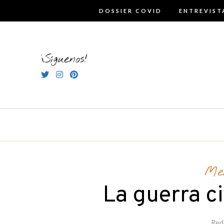
Skip
DOSSIER COVID
ENTREVIST
to
content
¡Síguenos!
Me
La guerra ci
Red