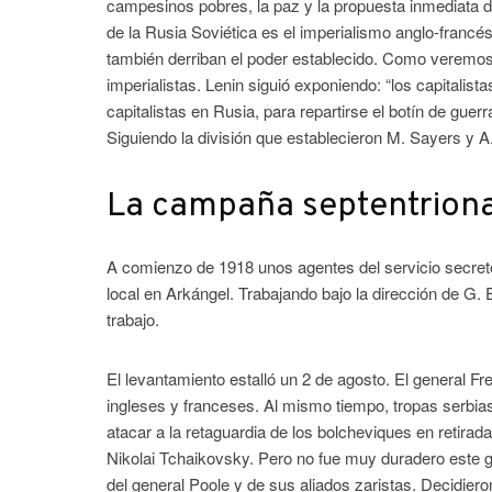
campesinos pobres, la paz y la propuesta inmediata de 
de la Rusia Soviética es el imperialismo anglo-francé
también derriban el poder establecido. Como veremos 
imperialistas. Lenin siguió exponiendo: “los capitalist
capitalistas en Rusia, para repartirse el botín de gue
Siguiendo la división que establecieron M. Sayers y
La campaña septentriona
A comienzo de 1918 unos agentes del servicio secreto
local en Arkángel. Trabajando bajo la dirección de G. E
trabajo.
El levantamiento estalló un 2 de agosto. El general 
ingleses y franceses. Al mismo tiempo, tropas serbias
atacar a la retaguardia de los bolcheviques en retirad
Nikolai Tchaikovsky. Pero no fue muy duradero este go
del general Poole y de sus aliados zaristas. Decidiero