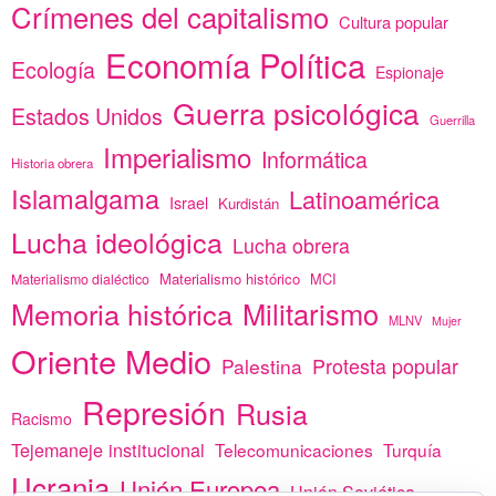
Crímenes del capitalismo
Cultura popular
Economía Política
Ecología
Espionaje
Guerra psicológica
Estados Unidos
Guerrilla
Imperialismo
Informática
Historia obrera
Islamalgama
Latinoamérica
Israel
Kurdistán
Lucha ideológica
Lucha obrera
Materialismo histórico
MCI
Materialismo dialéctico
Memoria histórica
Militarismo
MLNV
Mujer
Oriente Medio
Protesta popular
Palestina
Represión
Rusia
Racismo
Tejemaneje institucional
Telecomunicaciones
Turquía
Ucrania
Unión Europea
Unión Soviética