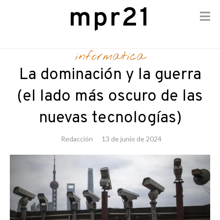
mpr21
Skip
to
informatica
content
La dominación y la guerra
(el lado más oscuro de las
nuevas tecnologías)
Redacción
13 de junio de 2024