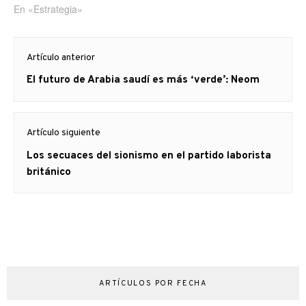
En «Estrategia»
Navegación
Artículo anterior
de
Artículo
El futuro de Arabia saudí es más ‘verde’: Neom
entradas
anterior
Artículo siguiente
Artículo
Los secuaces del sionismo en el partido laborista
siguiente:
británico
ARTÍCULOS POR FECHA