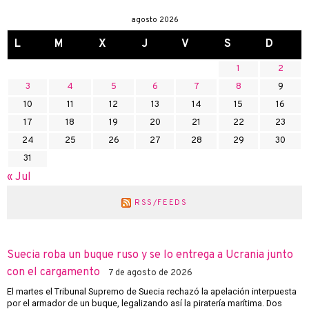
agosto 2026
L
M
X
J
V
S
D
1
2
3
4
5
6
7
8
9
10
11
12
13
14
15
16
17
18
19
20
21
22
23
24
25
26
27
28
29
30
31
« Jul
RSS/FEEDS
Suecia roba un buque ruso y se lo entrega a Ucrania junto
con el cargamento
7 de agosto de 2026
El martes el Tribunal Supremo de Suecia rechazó la apelación interpuesta
por el armador de un buque, legalizando así la piratería marítima. Dos