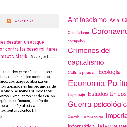
Antifascismo
C
Asia
RSS/FEEDS
Coronavir
Colonialismo
corrupción
íes desatan un ataque
Crímenes del
r contra las bases militares
amaut y Marib
8 de agosto de
capitalismo
Ecología
Cultura popular
 soldados yemeníes murieron el
ataques con misiles contra dos
Economía Políti
tares. Los ataques alcanzaron
os ubicados en las provincias de
y Marib. Al menos 30 soldados
Estados Unidos
Espionaje
otros 15 resultaron heridos en los
Guerra psicológi
gún otras fuentes, la cifra de
pera las 45 y afecta a
os pertenecientes […]
Imperi
Guerrilla
Historia obrera
ón
Islamalg
Informática