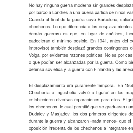
No hay ninguna guerra moderna sin grandes desplazami
por barco a Londres a una buena partida de niños vas
Cuando al final de la guerra cayó Barcelona, salie
chechenos. Lo que diferencia a los desplazamientos 
demás guerras) es que, en lugar de caóticos, fue
padecieran el mínimo posible. En 1941, antes del co
improviso) también desplazó grandes contingentes d
Volga, por evidentes razones políticas. No es por ca
o que podían ser alcanzadas por la guerra. Como bien 
defensa soviética y la guerra con Finlandia y las anex
El desplazamiento era puramente temporal. En 1956
Chechenia e Ingushetia volvió a figurar en los m
establecieron diversas reparaciones para ellos. El go
los chechenos, lo cual permitió que se graduaran nume
Dudaiev y Masjadov, los dos primeros dirigentes d
durante la guerra y alcanzaron -nada menos- que el r
oposición irredenta de los chechenos a integrarse 