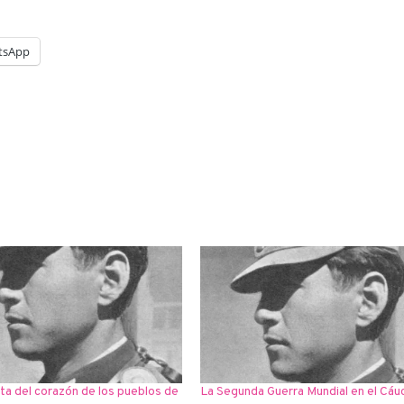
tsApp
ta del corazón de los pueblos de
La Segunda Guerra Mundial en el Cáu