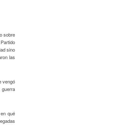
no sobre
 Partido
dad sino
aron las
se vengó
a guerra
 en qué
plegadas