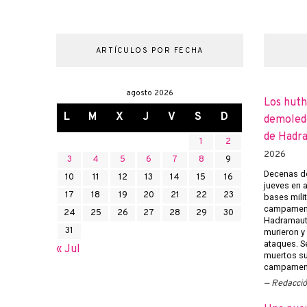
ARTÍCULOS POR FECHA
agosto 2026
Los huth
L
M
X
J
V
S
D
demoledo
de Hadr
1
2
2026
3
4
5
6
7
8
9
Decenas de
10
11
12
13
14
15
16
jueves en 
17
18
19
20
21
22
23
bases mili
campament
24
25
26
27
28
29
30
Hadramaut 
31
murieron y 
ataques. Se
« Jul
muertos su
campament
Redacci