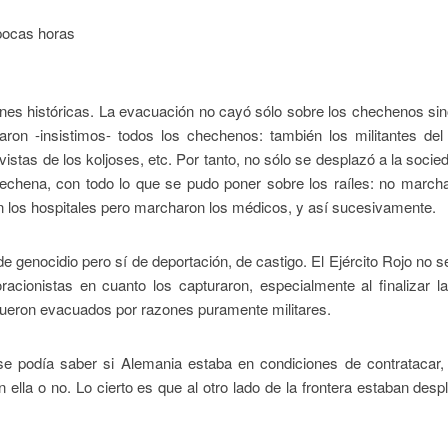
 pocas horas
nes históricas. La evacuación no cayó sólo sobre los chechenos si
aron -insistimos- todos los chechenos: también los militantes del
vistas de los koljoses, etc. Por tanto, no sólo se desplazó a la socie
hechena, con todo lo que se pudo poner sobre los raíles: no march
 los hospitales pero marcharon los médicos, y así sucesivamente.
genocidio pero sí de deportación, de castigo. El Ejército Rojo no 
racionistas en cuanto los capturaron, especialmente al finalizar l
 fueron evacuados por razones puramente militares.
se podía saber si Alemania estaba en condiciones de contratacar,
en ella o no. Lo cierto es que al otro lado de la frontera estaban des