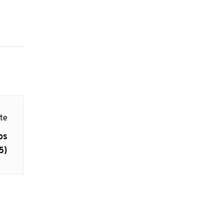
nte
os
5)