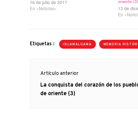
16 de julio de 2017
oriente (3
En «Noticias»
13 de dic
En «Notic
Etiquetas :
ISLAMALGAMA
MEMORIA HISTÓR
Navegación
Artículo anterior
de
Artículo
La conquista del corazón de los puebl
anterior
de oriente (3)
entradas