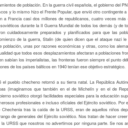
entos de población. En la guerra civil española, el gobierno del P
cos y lo mismo hizo el Frente Popular, que envió otro contingente 
ron a Francia casi dos millones de republicanos, cuatro veces más
soviéticos durante la II Guerra Mundial de todos los demás (y de t
ron cuidadosamente preparados y planificados para que las pobl
mienzo de la guerra, Stalin (de quien dicen que el ataque nazi le 
e población, unas por razones económicas y otras, como los alema
sualidad que todos esos desplazamientos afectaran a poblaciones fro
sabían los imperialistas, las fronteras fueron siempre el punto déb
iones de los países bálticos en 1940 tenían ese objetivo estratégico.
 el pueblo checheno retornó a su tierra natal. La República Autó
apas (imaginamos que también en el de Michelín y en el de Reps
bierno soviético otorgó facilidades especiales para la educación sup
rosos profesionales e incluso oficiales del Ejército soviético. Por 
e Chechenia tras la caída de la URSS, eran de aquellos niños dep
ango de generales del Ejército soviético. Nos tratan de hacer cree
en la URSS que nosotros no advertimos por ninguna parte. Se nos a