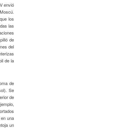
NV envió
a Moscú.
 que los
odas las
aciones
pilló de
nes del
nterizas
il de la
noma de
ol). Se
erior de
ejemplo,
ortados
r en una
ntoja un