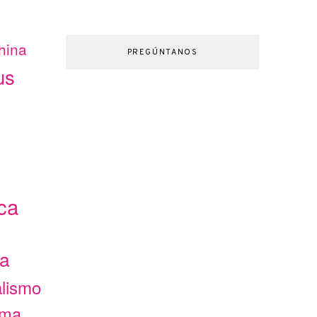
hina
PREGÚNTANOS
us
ca
ca
alismo
ama