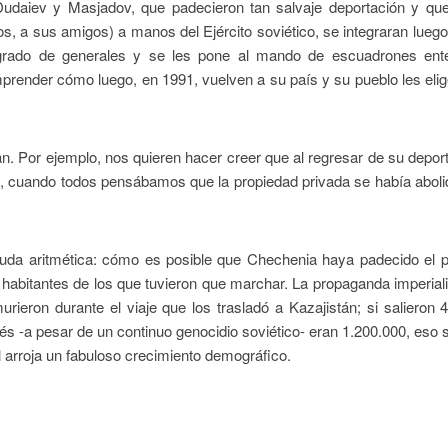
Dudaiev y Masjadov, que padecieron tan salvaje deportación y que
os, a sus amigos) a manos del Ejército soviético, se integraran lueg
 grado de generales y se les pone al mando de escuadrones ent
render cómo luego, en 1991, vuelven a su país y su pueblo les eli
n. Por ejemplo, nos quieren hacer creer que al regresar de su depor
, cuando todos pensábamos que la propiedad privada se había aboli
 duda aritmética: cómo es posible que Chechenia haya padecido el 
 habitantes de los que tuvieron que marchar. La propaganda imperial
ieron durante el viaje que los trasladó a Kazajistán; si salieron 
s -a pesar de un continuo genocidio soviético- eran 1.200.000, eso s
al arroja un fabuloso crecimiento demográfico.