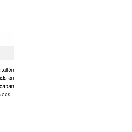
tallón
ndo en
icaban
idos -