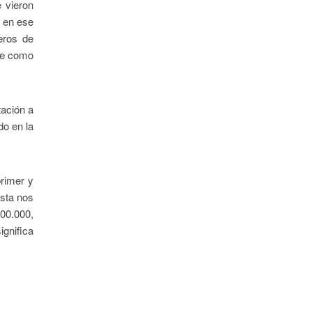
 vieron
o en ese
eros de
ge como
tación a
do en la
primer y
ista nos
400.000,
ignifica