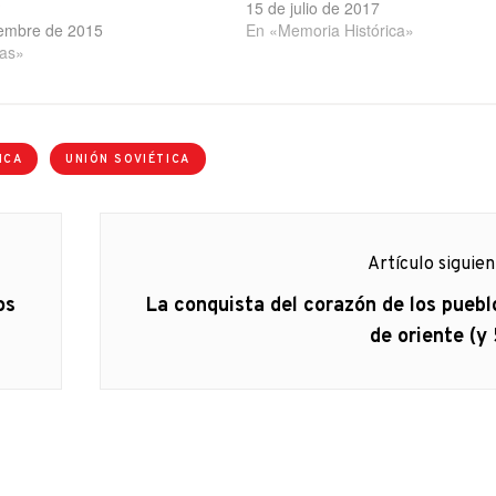
15 de julio de 2017
)
iembre de 2015
En «Memoria Histórica»
ias»
ICA
UNIÓN SOVIÉTICA
Artículo siguie
Artículo
os
La conquista del corazón de los puebl
siguiente:
de oriente (y 