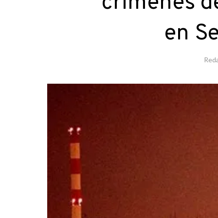
crímenes d
en Se
Reda