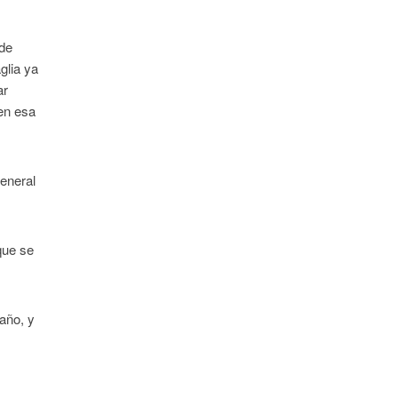
 de
glia ya
ar
en esa
general
que se
año, y