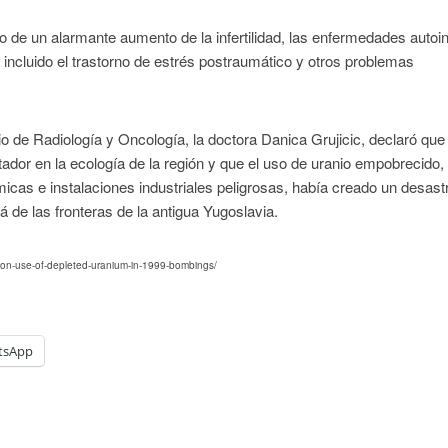
o de un alarmante aumento de la infertilidad, las enfermedades auto
 incluido el trastorno de estrés postraumático y otros problemas
rbio de Radiología y Oncología, la doctora Danica Grujicic, declaró que
or en la ecología de la región y que el uso de uranio empobrecido,
icas e instalaciones industriales peligrosas, había creado un desast
de las fronteras de la antigua Yugoslavia.
ts-on-use-of-depleted-uranium-in-1999-bombings/
tsApp