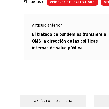
Etiquetas :
CRÍMENES DEL CAPITALISMO
SE
Navegación
Artículo anterior
de
Artículo
El tratado de pandemias transfiere a l
anterior
OMS la dirección de las políticas
entradas
internas de salud pública
ARTÍCULOS POR FECHA