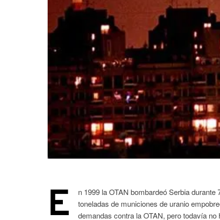
E
n 1999 la OTAN bombardeó Serbia durante 7
toneladas de municiones de uranio empobrec
demandas contra la OTAN, pero todavía no h