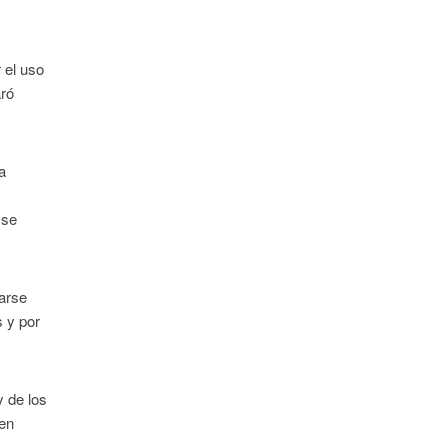
 el uso
aró
a
 se
arse
s y por
y de los
 en