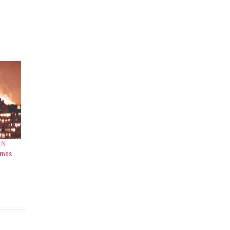
AN
imas