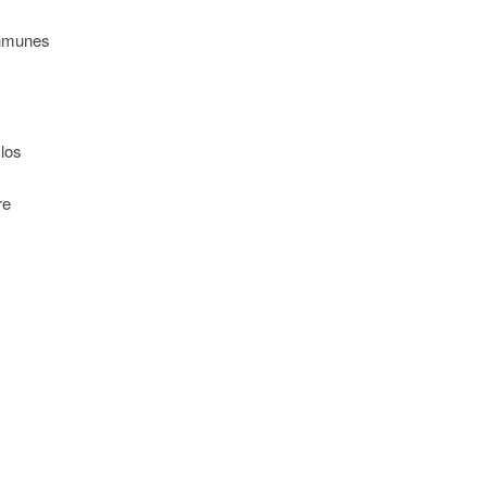
inmunes
 los
re