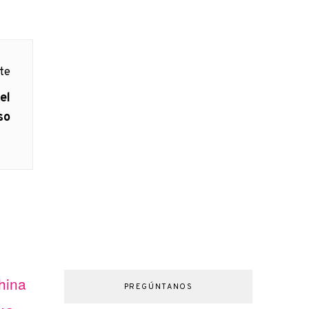
nte
el
so
hina
PREGÚNTANOS