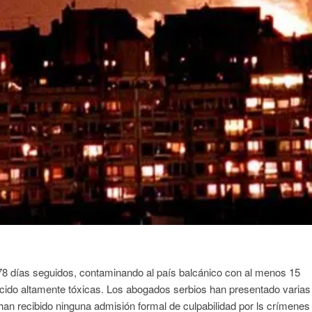
8 días seguidos, contaminando al país balcánico con al menos 15
ido altamente tóxicas. Los abogados serbios han presentado varias
an recibido ninguna admisión formal de culpabilidad por ls crímenes