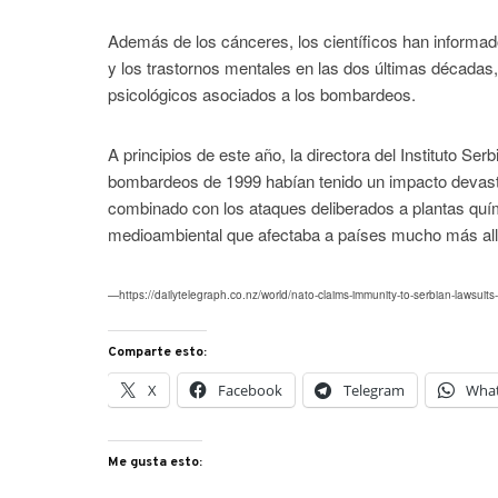
Además de los cánceres, los científicos han informad
y los trastornos mentales en las dos últimas décadas,
psicológicos asociados a los bombardeos.
A principios de este año, la directora del Instituto Se
bombardeos de 1999 habían tenido un impacto devastad
combinado con los ataques deliberados a plantas quím
medioambiental que afectaba a países mucho más allá 
—https://dailytelegraph.co.nz/world/nato-claims-immunity-to-serbian-lawsui
Comparte esto:
X
Facebook
Telegram
Wha
Me gusta esto: