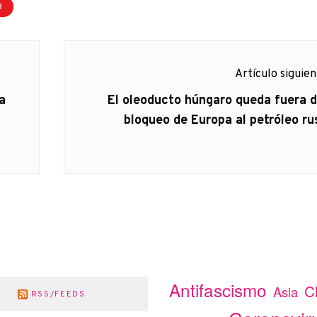
R
Artículo siguie
Artículo
a
El oleoducto húngaro queda fuera d
siguiente:
bloqueo de Europa al petróleo ru
Antifascismo
C
Asia
RSS/FEEDS