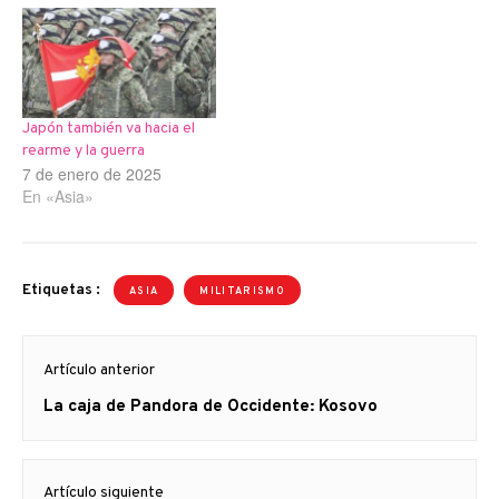
del derecho" en Asia, tras
concluir en Tokio un nuevo
acuerdo estratégico entre
ambas potencias. Las
negociaciones se
desarrollaron teniendo por
Japón también va hacia el
fondo la…
rearme y la guerra
7 de enero de 2025
En «Asia»
Etiquetas :
ASIA
MILITARISMO
Navegación
Artículo anterior
de
Artículo
La caja de Pandora de Occidente: Kosovo
entradas
anterior
Artículo siguiente