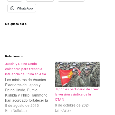
WhatsApp
Me gusta esto:
Relacionado
Japón y Reino Unido
colaboran para frenar la
influencia de China en Asia
Los ministros de Asuntos
Exteriores de Japón y
Reino Unido, Fumio
Japón es partidario de crear
Kishida y Philip Hammond,
la versión asiática de la
han acordado fortalecer la
OTAN
6 de octubre de 2024
cooperación con el fin de
9 de agosto de 2015
En «Asia»
mantener "la supremacía
En «Noticias»