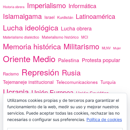
Imperialismo
Informática
Historia obrera
Islamalgama
Latinoamérica
Israel
Kurdistán
Lucha ideológica
Lucha obrera
Materialismo histórico
MCI
Materialismo dialéctico
Memoria histórica
Militarismo
MLNV
Mujer
Oriente Medio
Protesta popular
Palestina
Represión
Rusia
Racismo
Tejemaneje institucional
Telecomunicaciones
Turquía
Ucrania
Unión Europea
Unión Soviética
África
Utilizamos cookies propias y de terceros para garantizar el
vacunas
Yemen
funcionamiento de la web, medir su uso y mejorar nuestros
servicios. Puede aceptar todas las cookies, rechazar las no
necesarias o configurar sus preferencias.
Política de cookies
PREGÚNTANOS