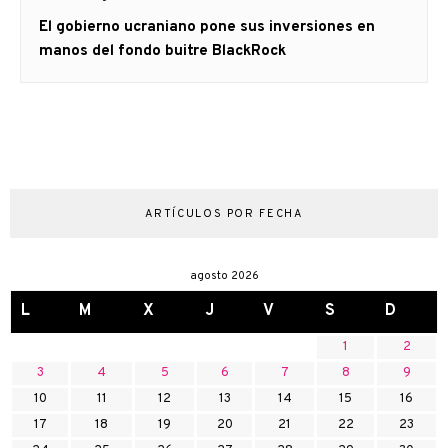
Artículo
El gobierno ucraniano pone sus inversiones en
siguiente:
manos del fondo buitre BlackRock
ARTÍCULOS POR FECHA
agosto 2026
L
M
X
J
V
S
D
1
2
3
4
5
6
7
8
9
10
11
12
13
14
15
16
17
18
19
20
21
22
23