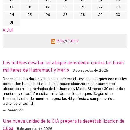
10
11
12
13
14
15
16
17
18
19
20
21
22
23
24
25
26
27
28
29
30
31
« Jul
RSS/FEEDS
Los huthíes desatan un ataque demoledor contra las bases
militares de Hadramaut y Marib
8 de agosto de 2026
Decenas de soldados yemeníes murieron el jueves en ataques con misiles
contra dos bases militares. Los ataques alcanzaron campamentos
ubicados en las provincias de Hadramaut y Marib. Al menos 30 soldados
murieron y otros 15 resultaron heridos en los ataques. Según otras
fuentes, la cifra de muertos supera las 45 y afecta a campamentos
pertenecientes […]
Redacción
Una nueva unidad de la CIA prepara la desestabilización de
Cuba
8 de agosto de 2026