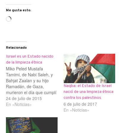
Me gusta esto:
Cargando...
Relacionado
Israel es un Estado nacido
de la limpieza étnica
Miko Peled Mustafa
Tamimi, de Nabi Saleh, y
Bahjat Zaalan y su hijo
Ramadán, de Gaza,
Naqba: el Estado de Israel
murieron el día que cumplí
nació de una limpieza étnica
50 años; apenas unos días
24 de julio de 2015
contra los palestinos
6 de julio de 2017
después que el candidato
En «Noticias»
En «Noticias»
republicano Newt Gingrich
los declarara “un pueblo
inventado”. Los dos fueron
asesinados por la