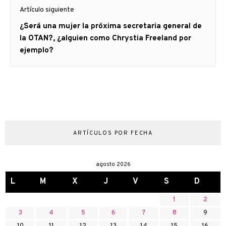
Artículo siguiente
Artículo
¿Será una mujer la próxima secretaria general de
siguiente:
la OTAN?, ¿alguien como Chrystia Freeland por
ejemplo?
ARTÍCULOS POR FECHA
agosto 2026
L
M
X
J
V
S
D
1
2
3
4
5
6
7
8
9