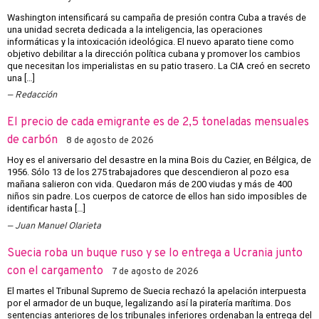
Washington intensificará su campaña de presión contra Cuba a través de
una unidad secreta dedicada a la inteligencia, las operaciones
informáticas y la intoxicación ideológica. El nuevo aparato tiene como
objetivo debilitar a la dirección política cubana y promover los cambios
que necesitan los imperialistas en su patio trasero. La CIA creó en secreto
una […]
Redacción
El precio de cada emigrante es de 2,5 toneladas mensuales
de carbón
8 de agosto de 2026
Hoy es el aniversario del desastre en la mina Bois du Cazier, en Bélgica, de
1956. Sólo 13 de los 275 trabajadores que descendieron al pozo esa
mañana salieron con vida. Quedaron más de 200 viudas y más de 400
niños sin padre. Los cuerpos de catorce de ellos han sido imposibles de
identificar hasta […]
Juan Manuel Olarieta
Suecia roba un buque ruso y se lo entrega a Ucrania junto
con el cargamento
7 de agosto de 2026
El martes el Tribunal Supremo de Suecia rechazó la apelación interpuesta
por el armador de un buque, legalizando así la piratería marítima. Dos
sentencias anteriores de los tribunales inferiores ordenaban la entrega del