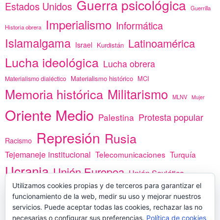
Guerra psicológica
Estados Unidos
Guerrilla
Imperialismo
Informática
Historia obrera
Islamalgama
Latinoamérica
Israel
Kurdistán
Lucha ideológica
Lucha obrera
Materialismo histórico
MCI
Materialismo dialéctico
Memoria histórica
Militarismo
MLNV
Mujer
Oriente Medio
Protesta popular
Palestina
Represión
Rusia
Racismo
Tejemaneje institucional
Telecomunicaciones
Turquía
Ucrania
Unión Europea
Unión Soviética
África
Utilizamos cookies propias y de terceros para garantizar el
vacunas
Yemen
funcionamiento de la web, medir su uso y mejorar nuestros
servicios. Puede aceptar todas las cookies, rechazar las no
necesarias o configurar sus preferencias.
Política de cookies
PREGÚNTANOS