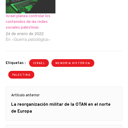
organización terrorista
israelí IDF [ejército de…
Israel planea controlar los
contenidos de las redes
sociales palestinas
24 de enero de 2022
En «Guerra psicológica»
Etiquetas :
ISRAEL
MEMORIA HISTÓRICA
PALESTINA
Navegación
Artículo anterior
de
Artículo
La reorganización militar de la OTAN en el norte
entradas
anterior
de Europa