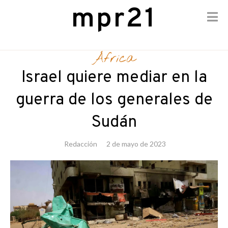
mpr21
Skip
to
África
content
Israel quiere mediar en la
guerra de los generales de
Sudán
Redacción
2 de mayo de 2023