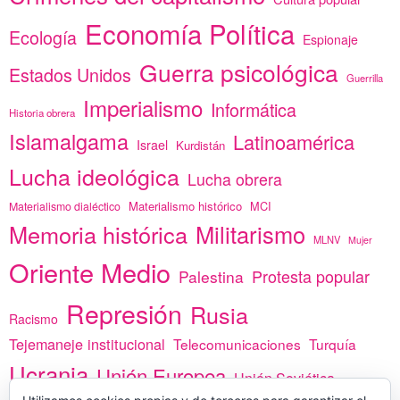
Economía Política
Ecología
Espionaje
Guerra psicológica
Estados Unidos
Guerrilla
Imperialismo
Informática
Historia obrera
Islamalgama
Latinoamérica
Israel
Kurdistán
Lucha ideológica
Lucha obrera
Materialismo histórico
MCI
Materialismo dialéctico
Memoria histórica
Militarismo
MLNV
Mujer
Oriente Medio
Protesta popular
Palestina
Represión
Rusia
Racismo
Tejemaneje institucional
Telecomunicaciones
Turquía
Ucrania
Unión Europea
Unión Soviética