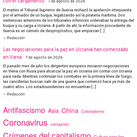
con el cargamento
7 de agosto de 2026
El martes el Tribunal Supremo de Suecia rechazó la apelación interpuesta
por el armador de un buque, legalizando así la piratería marítima. Dos
sentencias anteriores de los tribunales inferiores ordenaban la entrega del
buque y su carga a Ucrania. A partir de ahí, la información procedente de
Suecia es un cúmulo de despropósitos, que empiezan […]
Redacción
Las negociaciones para la paz en Ucrania han comenzado
en Viena
7 de agosto de 2026
El pasado mes de julio los dirigentes europeos iniciaron negociaciones
en Viena con Rusia para alcanzar la paz en Ucrania sin contar con Ucrania
para nada. Mientras continúan los combates en la primera línea de fuego,
las cancillerías buscan salir de una guerra que comenzó hace ya más de
cuatro años. Los estadounidenses no encuentran […]
Redacción
Antifascismo
China
Asia
Colonialismo
Coronavirus
corrupción
Crímenes del capitalismo
Cultura popular