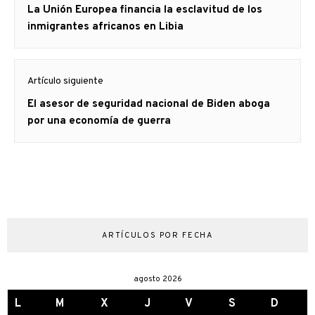
Artículo
La Unión Europea financia la esclavitud de los
entradas
anterior
inmigrantes africanos en Libia
Artículo siguiente
Artículo
El asesor de seguridad nacional de Biden aboga
siguiente:
por una economía de guerra
ARTÍCULOS POR FECHA
agosto 2026
L
M
X
J
V
S
D