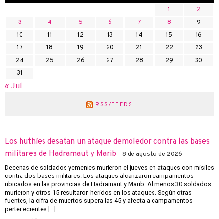
1
2
3
4
5
6
7
8
9
10
11
12
13
14
15
16
17
18
19
20
21
22
23
24
25
26
27
28
29
30
31
« Jul
RSS/FEEDS
Los huthíes desatan un ataque demoledor contra las bases
militares de Hadramaut y Marib
8 de agosto de 2026
Decenas de soldados yemeníes murieron el jueves en ataques con misiles
contra dos bases militares. Los ataques alcanzaron campamentos
ubicados en las provincias de Hadramaut y Marib. Al menos 30 soldados
murieron y otros 15 resultaron heridos en los ataques. Según otras
fuentes, la cifra de muertos supera las 45 y afecta a campamentos
pertenecientes […]