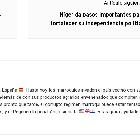
Artículo siguie
Artículo
s
Níger da pasos importantes pa
siguiente:
fortalecer su independencia políti
ra España
. Hasta hoy, los marroquíes invaden el país vecino con s
l, además de con sus productos agrarios envenenados que compiten 
 pronto que tarde, el corrupto régimen marroquí puede estar tenta
es, y el Régimen Imperial Anglosionista
estará para ayudarle.