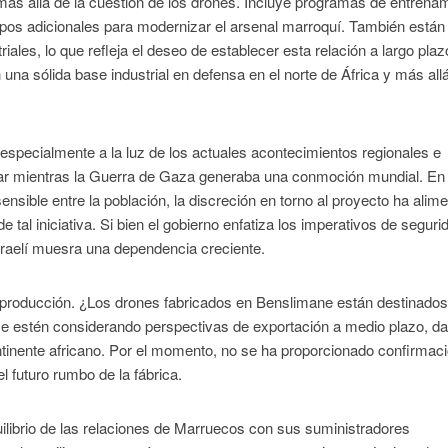
 más allá de la cuestión de los drones. Incluye programas de entrena
ipos adicionales para modernizar el arsenal marroquí. También están
ales, lo que refleja el deseo de establecer esta relación a largo plaz
a sólida base industrial en defensa en el norte de África y más allá
especialmente a la luz de los actuales acontecimientos regionales e
lugar mientras la Guerra de Gaza generaba una conmoción mundial. En
nsible entre la población, la discreción en torno al proyecto ha alim
 tal iniciativa. Si bien el gobierno enfatiza los imperativos de seguri
 israelí muesra una dependencia creciente.
la producción. ¿Los drones fabricados en Benslimane están destinado
se estén considerando perspectivas de exportación a medio plazo, da
ntinente africano. Por el momento, no se ha proporcionado confirmac
el futuro rumbo de la fábrica.
uilibrio de las relaciones de Marruecos con sus suministradores