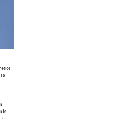
metros
esa
ón
n la
un