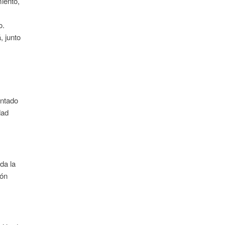
miento,
o.
, junto
entado
dad
s
da la
ión