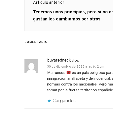
Artículo anterior
de
Artículo
Tenemos unos principios, pero si no o
anterior
gustan los cambiamos por otros
entradas
COMENTARIO
buvaredneck
dice:
30 de diciembre de 2025 a las 6:12 pm
Marruecos
es un país peligroso pa
inmigración analfabeta y delincuencia
normas contra los nacionales. Pero más
tomar por la fuerza territorios español
Cargando...