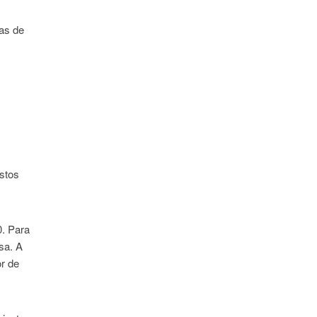
eas de
estos
0. Para
sa. A
or de