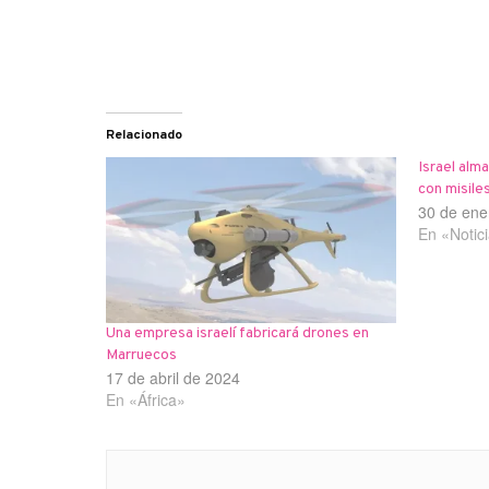
Relacionado
Israel al
con misile
30 de ene
En «Notic
Una empresa israelí fabricará drones en
Marruecos
17 de abril de 2024
En «África»
Navegación