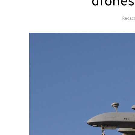
drones
Redac