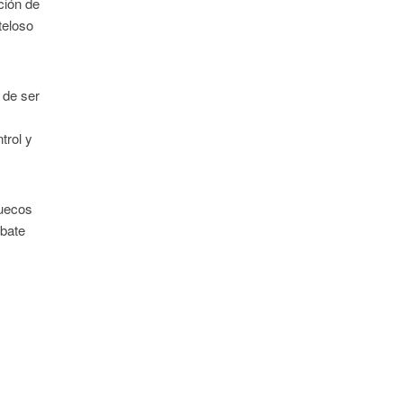
ción de
teloso
 de ser
trol y
ruecos
ebate