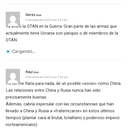
Nereo
dice:
13 de enero de 2023 a las 5:23 pm
Ya entró la OTAN en la Guerra. Gran parte de las armas que
actualmente tiene Ucrania son yanquis o de miembros de la
OTAN
Cargando...
Raul
dice:
13 de enero de 2023 a las 7:28 pm
Yo no me fiaría para nada, de un posible «socio» como China.
Las relaciones entre China y Rusia nunca han sido
precisamente buenas.
Además, cabría especular con las circunstancias que han
llevado a China y Rusia a «fraternizarse» en estos últimos
tiempos (plantar cara al brutal, totalitario y poderoso imperio
norteamericano).