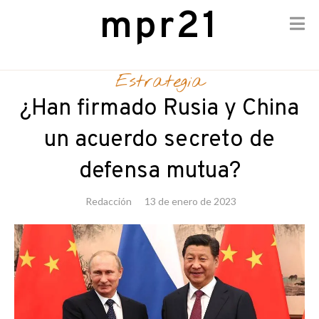
mpr21
Skip
to
Estrategia
content
¿Han firmado Rusia y China
un acuerdo secreto de
defensa mutua?
Redacción
13 de enero de 2023