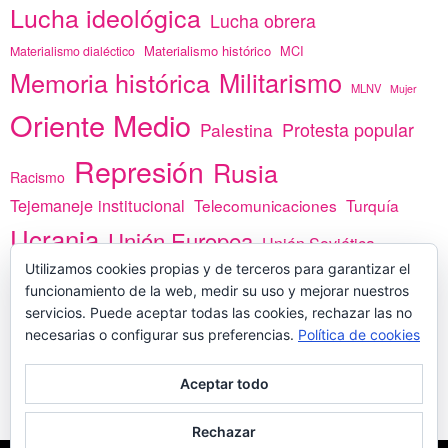
Lucha ideológica
Lucha obrera
Materialismo histórico
MCI
Materialismo dialéctico
Memoria histórica
Militarismo
MLNV
Mujer
Oriente Medio
Protesta popular
Palestina
Represión
Rusia
Racismo
Tejemaneje institucional
Telecomunicaciones
Turquía
Ucrania
Unión Europea
Unión Soviética
África
Utilizamos cookies propias y de terceros para garantizar el
vacunas
Yemen
funcionamiento de la web, medir su uso y mejorar nuestros
servicios. Puede aceptar todas las cookies, rechazar las no
necesarias o configurar sus preferencias.
Política de cookies
PREGÚNTANOS
Aceptar todo
Rechazar