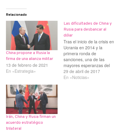
Relacionado
Las dificultades de China y
Rusia para desbancar al
dólar
Tras el inicio de la crisis en
Ucrania en 2014 y la
primera ronda de
China propone a Rusia la
sanciones, una de las
firma de una alianza militar
13 de febrero de 2021
mayores esperanzas del
En «Estrategia»
acercamiento chino-ruso
29 de abril de 2017
fue el intercambio de
En «Noticias»
divisas entre el Banco
Central de Rusia y el
Banco Popular de China.
Moscú y Pekín
establecieron un acuerdo
de casi 24.500…
Irán, China y Rusia firman un
acuerdo estratégico
trilateral