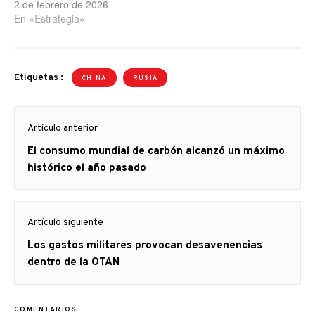
2 de febrero de 2026
En «Estrategia»
Etiquetas :
CHINA
RUSIA
Navegación
Artículo anterior
de
Artículo
El consumo mundial de carbón alcanzó un máximo
entradas
anterior
histórico el año pasado
Artículo siguiente
Artículo
Los gastos militares provocan desavenencias
siguiente:
dentro de la OTAN
COMENTARIOS