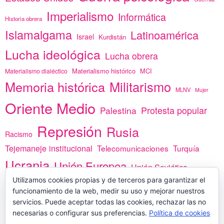
Imperialismo
Informática
Historia obrera
Islamalgama
Latinoamérica
Israel
Kurdistán
Lucha ideológica
Lucha obrera
Materialismo histórico
MCI
Materialismo dialéctico
Memoria histórica
Militarismo
MLNV
Mujer
Oriente Medio
Protesta popular
Palestina
Represión
Rusia
Racismo
Tejemaneje institucional
Telecomunicaciones
Turquía
Ucrania
Unión Europea
Unión Soviética
África
Utilizamos cookies propias y de terceros para garantizar el
vacunas
Yemen
funcionamiento de la web, medir su uso y mejorar nuestros
servicios. Puede aceptar todas las cookies, rechazar las no
necesarias o configurar sus preferencias.
Política de cookies
PREGÚNTANOS