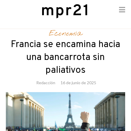
mpr21
Skip
to
Economía
content
Francia se encamina hacia
una bancarrota sin
paliativos
Redacción
16 de junio de 2025