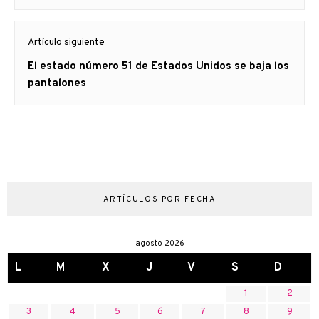
Artículo siguiente
Artículo
El estado número 51 de Estados Unidos se baja los
siguiente:
pantalones
ARTÍCULOS POR FECHA
agosto 2026
L
M
X
J
V
S
D
1
2
3
4
5
6
7
8
9