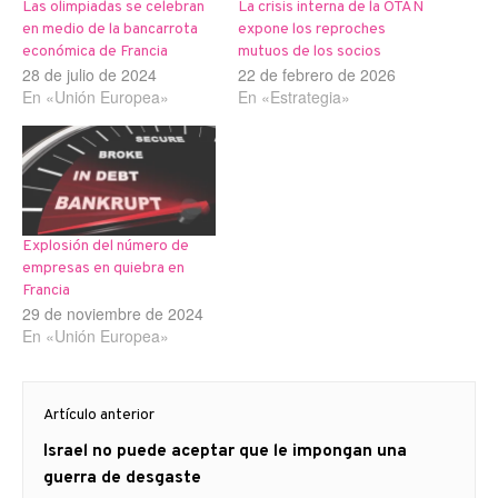
Las olimpiadas se celebran
La crisis interna de la OTAN
en medio de la bancarrota
expone los reproches
económica de Francia
mutuos de los socios
28 de julio de 2024
22 de febrero de 2026
En «Unión Europea»
En «Estrategia»
Explosión del número de
empresas en quiebra en
Francia
29 de noviembre de 2024
En «Unión Europea»
Navegación
Artículo anterior
de
Artículo
Israel no puede aceptar que le impongan una
entradas
anterior
guerra de desgaste