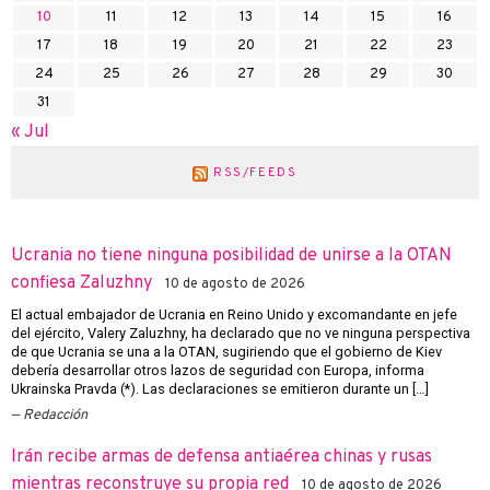
10
11
12
13
14
15
16
17
18
19
20
21
22
23
24
25
26
27
28
29
30
31
« Jul
RSS/FEEDS
Ucrania no tiene ninguna posibilidad de unirse a la OTAN
confiesa Zaluzhny
10 de agosto de 2026
El actual embajador de Ucrania en Reino Unido y excomandante en jefe
del ejército, Valery Zaluzhny, ha declarado que no ve ninguna perspectiva
de que Ucrania se una a la OTAN, sugiriendo que el gobierno de Kiev
debería desarrollar otros lazos de seguridad con Europa, informa
Ukrainska Pravda (*). Las declaraciones se emitieron durante un […]
Redacción
Irán recibe armas de defensa antiaérea chinas y rusas
mientras reconstruye su propia red
10 de agosto de 2026